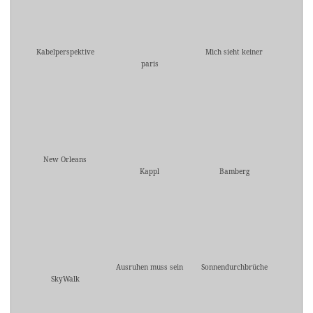
Kabelperspektive
Mich sieht keiner
paris
New Orleans
Kappl
Bamberg
Ausruhen muss sein
Sonnendurchbrüche
SkyWalk