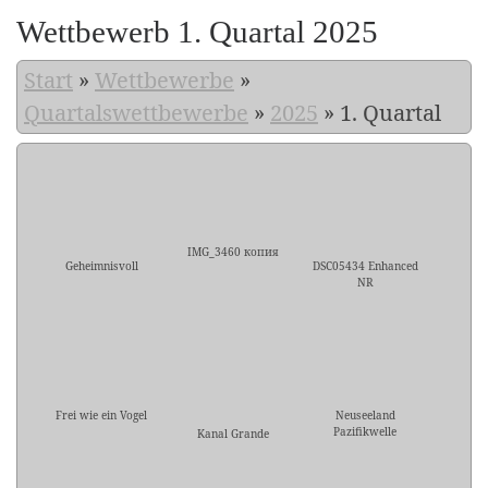
Wettbewerb 1. Quartal 2025
Start
»
Wettbewerbe
»
Quartalswettbewerbe
»
2025
»
1. Quartal
IMG_3460 копия
Geheimnisvoll
DSC05434 Enhanced
NR
Frei wie ein Vogel
Neuseeland
Pazifikwelle
Kanal Grande