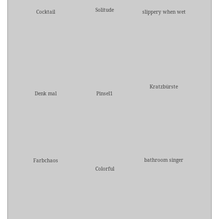
Solitude
Cocktail
slippery when wet
Kratzbürste
Denk mal
Pinsel1
bathroom singer
Farbchaos
Colorful