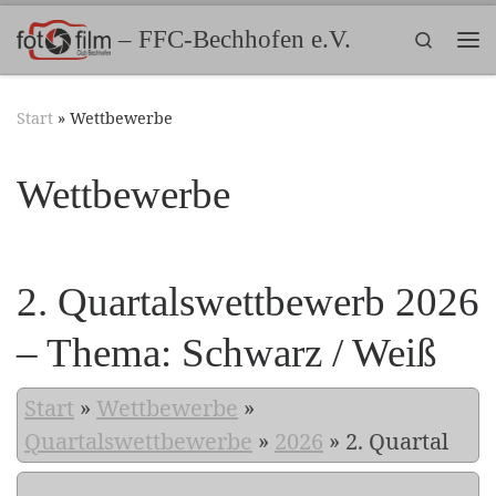
Zum Inhalt springen
– FFC-Bechhofen e.V.
Search
Me
Start
»
Wettbewerbe
Wettbewerbe
2. Quartalswettbewerb 2026
– Thema: Schwarz / Weiß
Start
»
Wettbewerbe
»
Quartalswettbewerbe
»
2026
»
2. Quartal