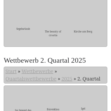
Segelurlaub
The beauty of
Kirche am Berg
croatia
Wettbewerb 2. Quartal 2025
Start
»
Wettbewerbe
»
Quartalswettbewerbe
»
2025
»
2. Quartal
Igel
Bärenklau
Im Spiegel des