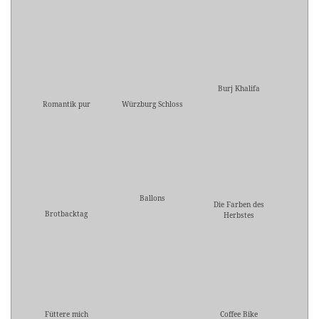
Burj Khalifa
Romantik pur
Würzburg Schloss
Ballons
Die Farben des
Brotbacktag
Herbstes
Füttere mich
Coffee Bike