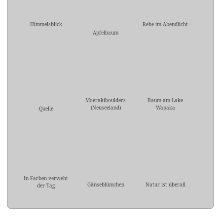
Himmelsblick
Rehe im Abendlicht
Apfelbaum
Moerakiboulders
Baum am Lake
(Neuseeland)
Wanaka
Quelle
In Farben verweht
Gänseblümchen
Natur ist überall
der Tag