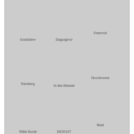
Feuerrad
Gondoliere
Eingangstor
Eisschwaene
Nürnberg
In den Himmel
Wald
Wilde Karde
DSC05437