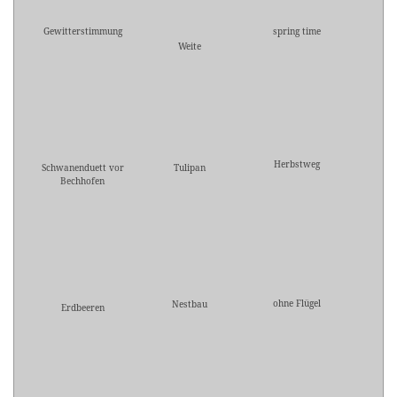
Gewitterstimmung
spring time
Weite
Herbstweg
Schwanenduett vor
Tulipan
Bechhofen
ohne Flügel
Nestbau
Erdbeeren