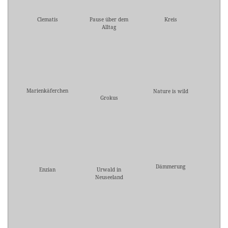
Clematis
Pause über dem
Kreis
Alltag
Marienkäferchen
Nature is wild
Grokus
Dämmerung
Enzian
Urwald in
Neuseeland