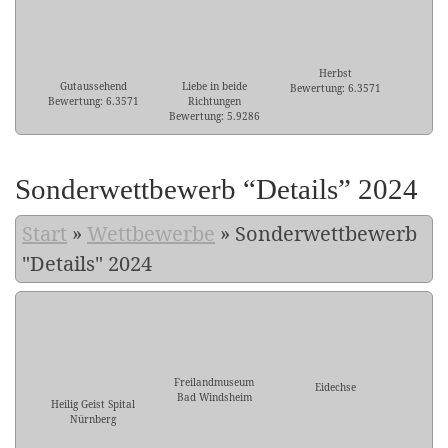
Herbst
Gutaussehend
Liebe in beide
Bewertung: 6.3571
Bewertung: 6.3571
Richtungen
Bewertung: 5.9286
Sonderwettbewerb “Details” 2024
Start
»
Wettbewerbe
»
Sonderwettbewerb
"Details" 2024
Freilandmuseum
Eidechse
Bad Windsheim
Heilig Geist Spital
Nürnberg