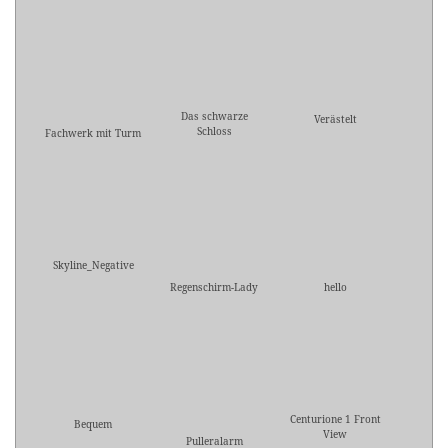
Das schwarze
Verästelt
Schloss
Fachwerk mit Turm
Skyline_Negative
Regenschirm-Lady
hello
Centurione 1 Front
Bequem
View
Pulleralarm