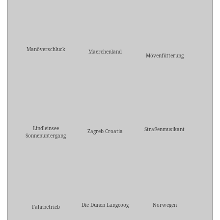
Manöverschluck
Maerchenland
Mövenfütterung
Lindleinsee
Straßenmusikant
Zagreb Croatia
Sonnenuntergang
Die Dünen Langeoog
Norwegen
Fährbetrieb