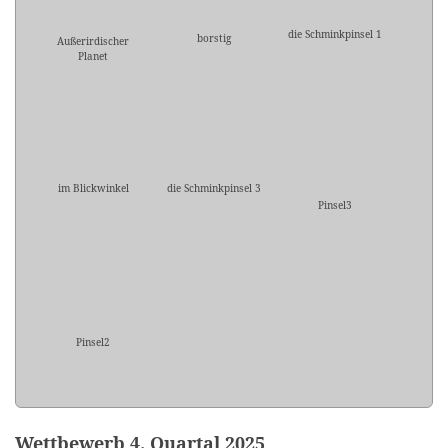
die Schminkpinsel 1
borstig
Außerirdischer
Planet
im Blickwinkel
die Schminkpinsel 3
Pinsel3
Pinsel2
Wettbewerb 4. Quartal 2025