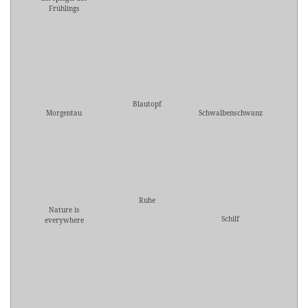
Frühlings
Blautopf
Morgentau
Schwalbenschwanz
Ruhe
Nature is
Schilf
everywhere