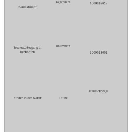
Gegenlicht
1000018618
Baumstumpf
Baumnetz
Sonnenuntergang in
Bechhofen
1000018601
Himmelswege
Kinder in der Natur
Taube