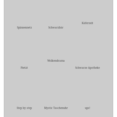
Käferzeit
Spinnennetz
Schwarzbär
Wolkendrama
Pietät
Schwarze Apotheke
Step by step
Mystic Taschenuhr
ups!