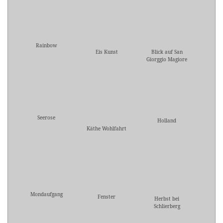
Rainbow
Eis Kunst
Blick auf San
Giorggio Magiore
Seerose
Holland
Käthe Wohlfahrt
Mondaufgang
Fenster
Herbst bei
Schlierberg