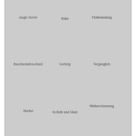
magic forest
Flußmündung
Kühe
Buschwindröschen1
Löchrig
Vergänglich
Weiherstimmung
Herbst
In Reih und Glied