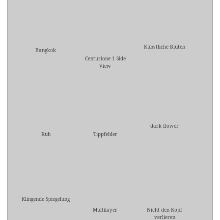
Künstliche Blüten
Bangkok
Centurione 1 Side
View
dark flower
Kuh
Tippfehler
Klingende Spiegelung
Multilayer
Nicht den Kopf
verlieren