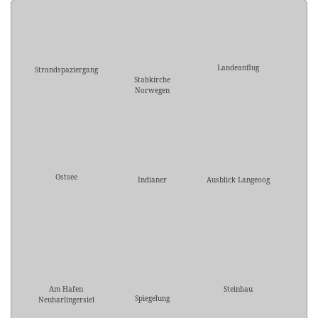
Landeanflug
Strandspaziergang
Stabkirche
Norwegen
Ostsee
Indianer
Ausblick Langeoog
Am Hafen
Steinbau
Spiegelung
Neuharlingersiel