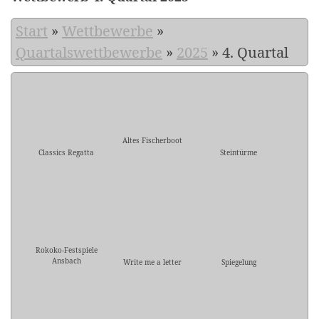
Start
»
Wettbewerbe
»
Quartalswettbewerbe
»
2025
»
4. Quartal
Altes Fischerboot
Classics Regatta
Steintürme
Rokoko-Festspiele
Ansbach
Write me a letter
Spiegelung