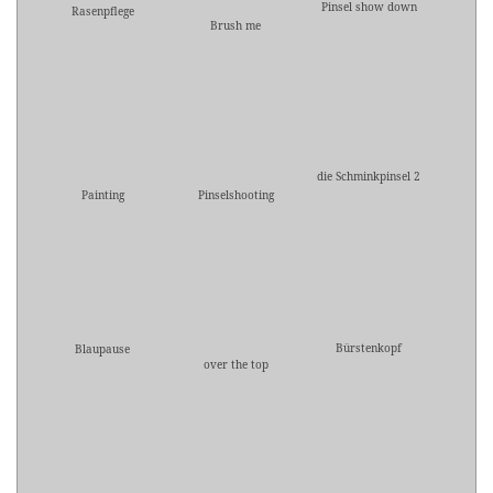
Pinsel show down
Rasenpflege
Brush me
die Schminkpinsel 2
Painting
Pinselshooting
Bürstenkopf
Blaupause
over the top