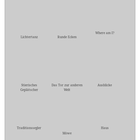
Where am I?
Lichtertanz
Runde Ecken
Stierisches
Das Tor zur anderen
Ausblicke
Geplätscher
Welt
Traditionssegler
Haus
Möwe