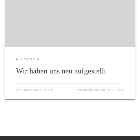
Nähere Informationen unter: Wir über uns
ALLGEMEIN
Wir haben uns neu aufgestellt
von
Oliver von Guérard
Veröffentlicht am
29.01.2023