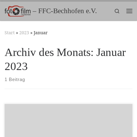
Zum Inhalt springen
– FFC-Bechhofen e.V.
Search
Me
Start
»
2023
»
Januar
Archiv des Monats:
Januar
2023
1 Beitrag