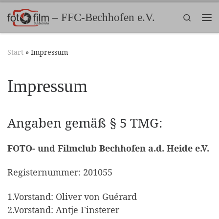
Zum Inhalt springen
– FFC-Bechhofen e.V.
Search
Me
Start
»
Impressum
Impressum
Angaben gemäß § 5 TMG:
FOTO- und Filmclub Bechhofen a.d. Heide e.V.
Registernummer: 201055
1.Vorstand: Oliver von Guérard
2.Vorstand: Antje Finsterer