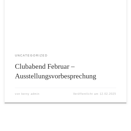
Liebe Clubberer Am 20. Februar fand die Vorbesprechung
zu den geplanten Ausstellungen im September 2025 in der
Sparkasse und im “Wiegen & Messen” Museum statt. Der
Titel der Ausstellung wird “Bechhofen Objektiv” sein. An
alle fotoverrückten […]
UNCATEGORIZED
Clubabend Februar –
Ausstellungsvorbesprechung
von
berny admin
Veröffentlicht am
12.02.2025