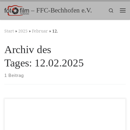
Zum Inhalt springen
– FFC-Bechhofen e.V.
Search
Me
Start
»
2025
»
Februar
»
12.
Archiv des
Tages:
12.02.2025
1 Beitrag
Datum: 20.02.2025 Uhrzeit: 19:00 – 21:00 Uhr Ort:
Clubraum, ev. Gemeindehaus Königshofen, Münsterstr. 11