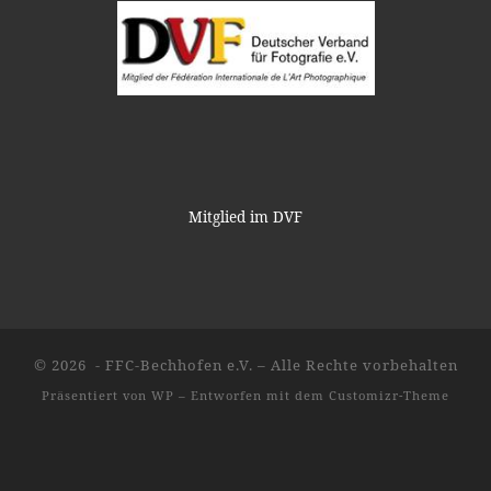
Mitglied im DVF
© 2026
- FFC-Bechhofen e.V.
– Alle Rechte vorbehalten
Präsentiert von
WP
– Entworfen mit dem
Customizr-Theme