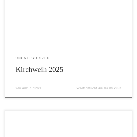
und Filmclub Bechhofen beteiligte sich an mehreren
Events. – Am Freitag stellte FFC der beim Umzug eine
Delegation mit Fahne. – Am Samstag beteiligte sich der
FFC an der Pinselolympiade mit einer […]
UNCATEGORIZED
Kirchweih 2025
von
admin-oliver
Veröffentlicht am
03.08.2025
Hier geht es zur Foto-Galerie Feierlichkeiten im Juli in Le