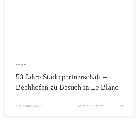
Blanc Am 11. Juli fuhren 44 Bechhöfer mit einem Bus in
die Partnerstadt Le Blanc, wo sie herzlich empfangen
wurden.Mit an Bord waren die drei ehemaligen ersten
Bürgermeister, in deren Amtszeit die vor genau 50 Jahren
gegründete Städtepartnerschaft fiel. In […]
FEST
50 Jahre Städtepartnerschaft –
Bechhofen zu Besuch in Le Blanc
von
admin-oliver
Veröffentlicht am
03.08.2025