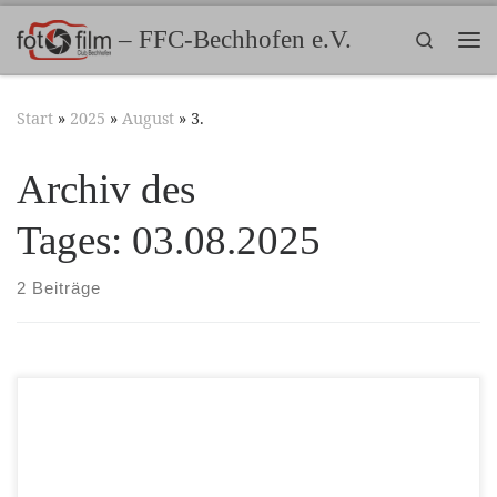
Zum Inhalt springen
– FFC-Bechhofen e.V.
Search
Me
Start
»
2025
»
August
»
3.
Archiv des
Tages:
03.08.2025
2 Beiträge
Kirchweih Bechhofen vom 25. bis zum 28. Juli 2025 fand
in Bechhofen die alljährliche Kirchweih statt. Der Foto