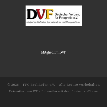
Mitglied im DVF
© 2026
- FFC-Bechhofen e.V.
– Alle Rechte vorbehalten
Präsentiert von
WP
– Entworfen mit dem
Customizr-Theme