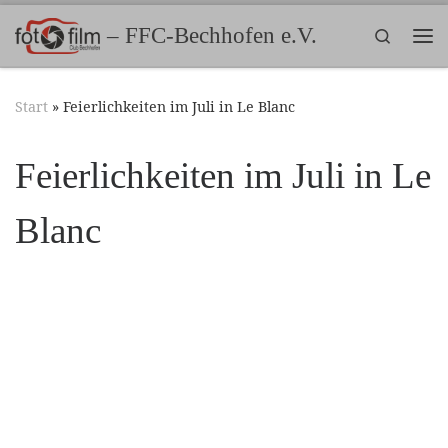
Zum Inhalt springen
– FFC-Bechhofen e.V.
Search
Me
Start
»
Feierlichkeiten im Juli in Le Blanc
Feierlichkeiten im Juli in Le
Blanc