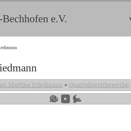
-Bechhofen e.V.
riedmann
riedmann
um Martina Friedmann
»
Quartalswettbewerbe