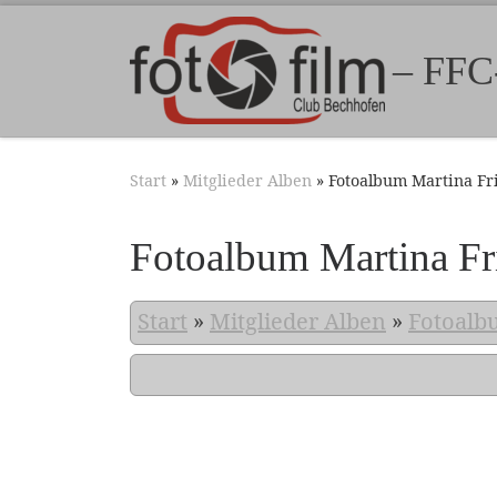
Zum Inhalt springen
– FFC
Start
»
Mitglieder Alben
»
Fotoalbum Martina F
Fotoalbum Martina F
Start
»
Mitglieder Alben
»
Fotoalb