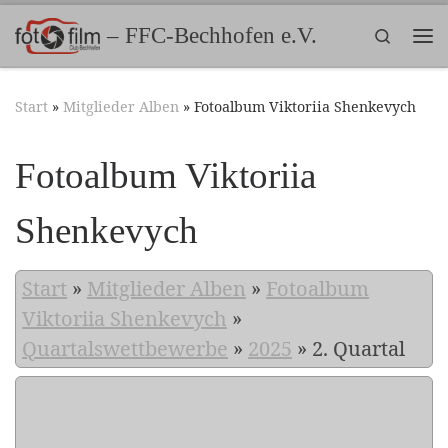
Zum Inhalt springen
– FFC-Bechhofen e.V.
Search
Me
Start
»
Mitglieder Alben
»
Fotoalbum Viktoriia Shenkevych
Fotoalbum Viktoriia
Shenkevych
Start
»
Mitglieder Alben
»
Fotoalbum
Viktoriia Shenkevych
»
Quartalswettbewerbe
»
2025
»
2. Quartal