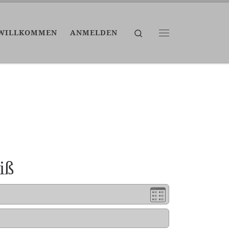
Search
WILLKOMMEN
ANMELDEN
Menü
iß