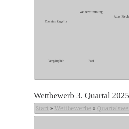
Weiherstimmung
Altes Fisc
Classics Regatta
Vergänglich
Pati
Wettbewerb 3. Quartal 202
Start
»
Wettbewerbe
»
Quartalswe