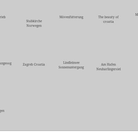
M
rieb
Mövenfütterung
The beauty of
Stabkirche
croatia
Norwegen
Lindleinsee
angeoog
Zagreb Croatia
Am Hafen
Sonnenuntergang
Neuharlingersiel
gen