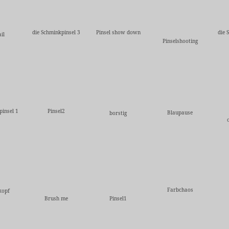
die Schminkpinsel 3
Pinsel show down
die 
il
Pinselshooting
pinsel 1
Pinsel2
Blaupause
borstig
Farbchaos
kopf
Brush me
Pinsel1