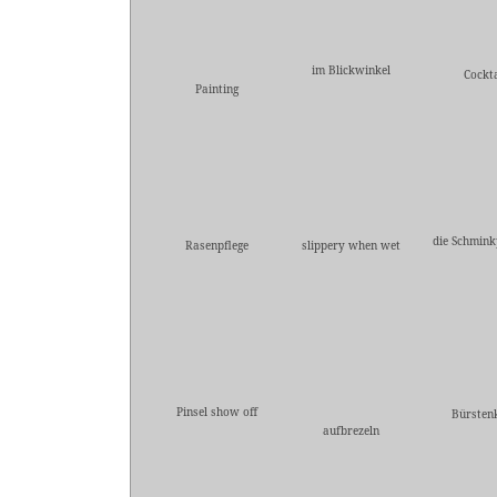
im Blickwinkel
Cockta
Painting
die Schmink
Rasenpflege
slippery when wet
Pinsel show off
Bürsten
aufbrezeln