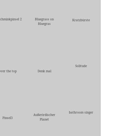
Schminkpinsel 2
Bluegrass on
Kratzbürste
Bluegras
Solitude
over the top
Denk mal
bathroom singer
Außerirdischer
Pinsel3
Planet