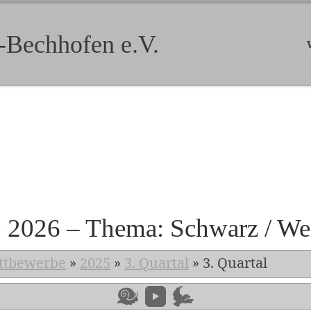
-Bechhofen e.V.
b 2026 – Thema: Schwarz / We
ttbewerbe
»
2025
»
3. Quartal
»
3. Quartal