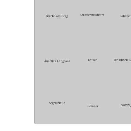
Straßenmusikant
Kirche am Berg
Fährbet
Ostsee
Die Dünen L
Ausblick Langeoog
Segelurlaub
Norwe
Indianer