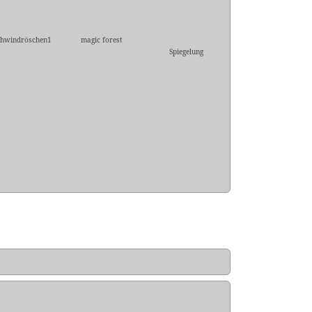
hwindröschen1
magic forest
Spiegelung