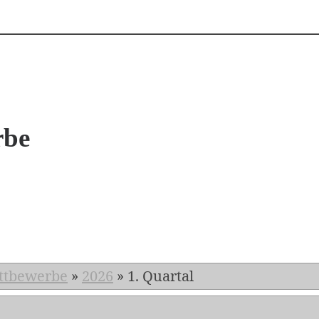
rbe
6
ttbewerbe
»
2026
»
1. Quartal