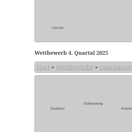
Colorful
Wettbewerb 4. Quartal 2025
Start
»
Wettbewerbe
»
Quartalswe
Flußmündung
Dandelion
Steintü