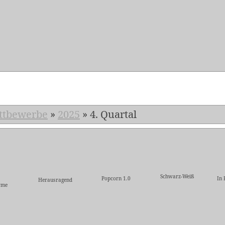
ttbewerbe
»
2025
»
4. Quartal
Schwarz-Weiß
Popcorn 1.0
In 
Herausragend
rme