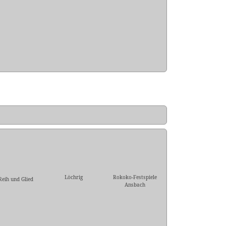
Löchrig
Rokoko-Festspiele
Reih und Glied
Ansbach