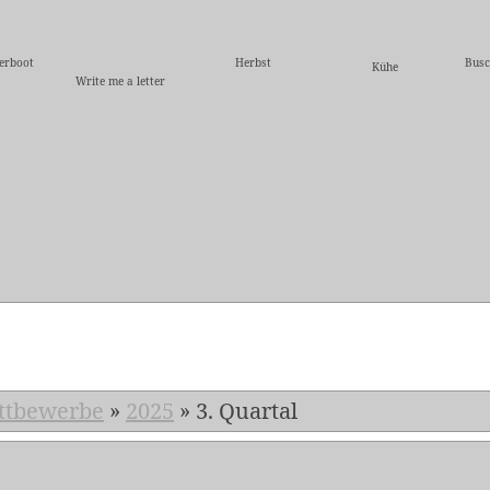
herboot
Herbst
Busc
Kühe
Write me a letter
5
ttbewerbe
»
2025
»
3. Quartal