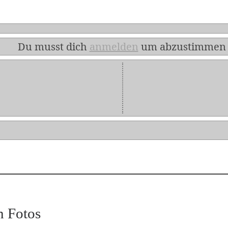
Du musst dich
anmelden
um abzustimmen
n Fotos