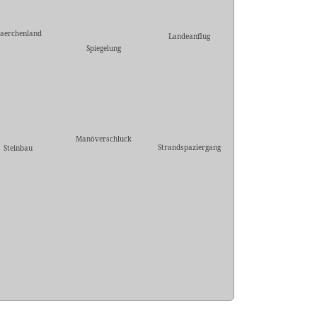
aerchenland
Landeanflug
Spiegelung
Manöverschluck
Strandspaziergang
Steinbau