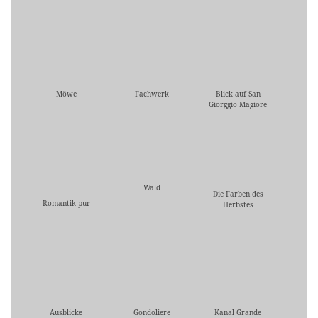
Möwe
Fachwerk
Blick auf San
Giorggio Magiore
Wald
Die Farben des
Romantik pur
Herbstes
Ausblicke
Gondoliere
Kanal Grande