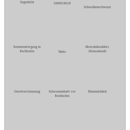
Gegenlicht
1000018618
Schwalbenschwanz
Sonnenuntergang in
Moerakiboulders
Bechhofen
(Neuseeland)
Weite
Gewitterstimmung
Schwanenduett vor
Himmelsblick
Bechhofen