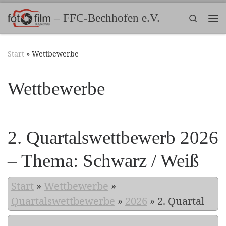
Zum Inhalt springen
– FFC-Bechhofen e.V.
Search
Me
Start
»
Wettbewerbe
Wettbewerbe
2. Quartalswettbewerb 2026
– Thema: Schwarz / Weiß
Start
»
Wettbewerbe
»
Quartalswettbewerbe
»
2026
»
2. Quartal