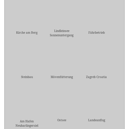
Lindleinsee
Kirche am Berg
Fährbetrieb
Sonnenuntergang
Steinbau
Mövenfütterung
Zagreb Croatia
Ostsee
Landeanflug
Am Hafen
Neuharlingersiel