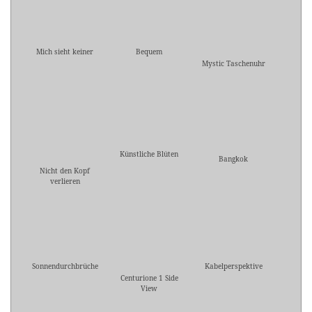
Mich sieht keiner
Bequem
Mystic Taschenuhr
Künstliche Blüten
Bangkok
Nicht den Kopf
verlieren
Sonnendurchbrüche
Kabelperspektive
Centurione 1 Side
View