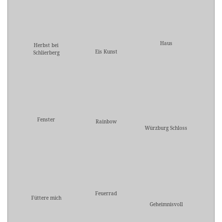
Haus
Herbst bei
Eis Kunst
Schlierberg
Fenster
Rainbow
Würzburg Schloss
Feuerrad
Füttere mich
Geheimnisvoll