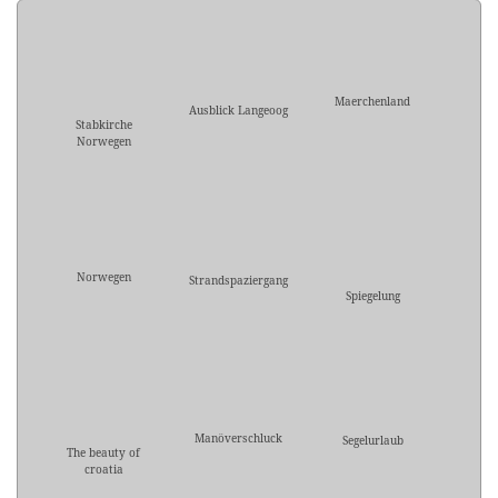
Maerchenland
Ausblick Langeoog
Stabkirche
Norwegen
Norwegen
Strandspaziergang
Spiegelung
Manöverschluck
Segelurlaub
The beauty of
croatia