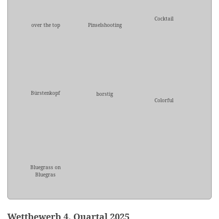
Cocktail
over the top
Pinselshooting
Bürstenkopf
borstig
Colorful
Bluegrass on
Bluegras
Wettbewerb 4. Quartal 2025