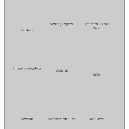
Skyline_Negative
Centurione 1 Front
View
Bamberg
Klingende Spiegelung
Verästelt
hello
SkyWalk
Fachwerk mit Turm
Multilayer