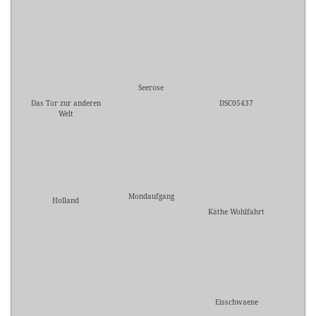
Seerose
Das Tor zur anderen
DSC05437
Welt
Mondaufgang
Holland
Käthe Wohlfahrt
Eisschwaene