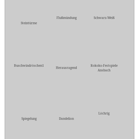
Flußmündung
Schwarz-Weiß
Steintürme
Buschwindröschen1
Rokoko-Festspiele
Herausragend
Ansbach
Löchrig
Spiegelung
Dandelion