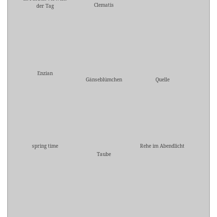
Clematis
der Tag
Enzian
Gänseblümchen
Quelle
spring time
Rehe im Abendlicht
Taube