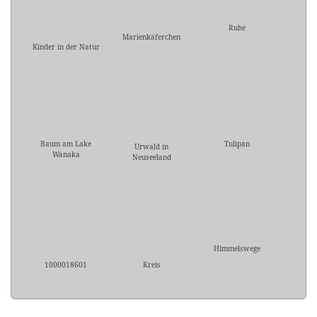
Ruhe
Marienkäferchen
Kinder in der Natur
Baum am Lake
Tulipan
Urwald in
Wanaka
Neuseeland
Himmelswege
1000018601
Kreis