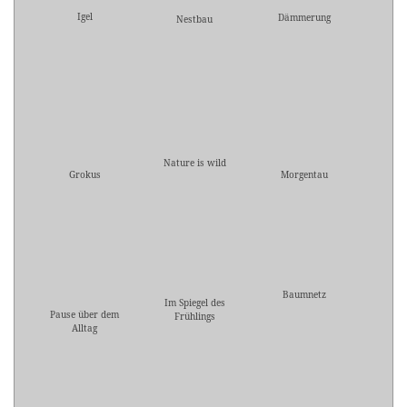
Igel
Dämmerung
Nestbau
Nature is wild
Grokus
Morgentau
Baumnetz
Im Spiegel des
Pause über dem
Frühlings
Alltag