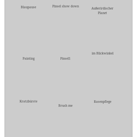
Pinsel show down
Blaupause
Außerirdischer
Planet
im Blickwinkel
Painting
Pinsel1
Kratzbürste
Rasenpflege
Brush me