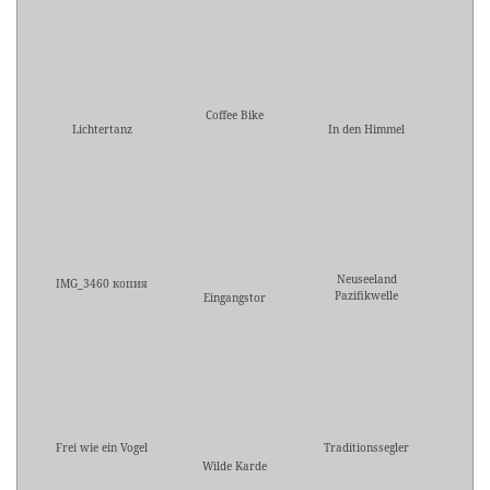
Coffee Bike
Lichtertanz
In den Himmel
Neuseeland
IMG_3460 копия
Pazifikwelle
Eingangstor
Frei wie ein Vogel
Traditionssegler
Wilde Karde