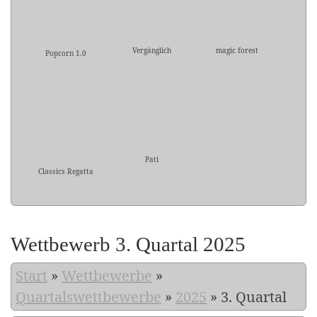
Vergänglich
magic forest
Popcorn 1.0
Pati
Classics Regatta
Wettbewerb 3. Quartal 2025
Start
»
Wettbewerbe
»
Quartalswettbewerbe
»
2025
»
3. Quartal