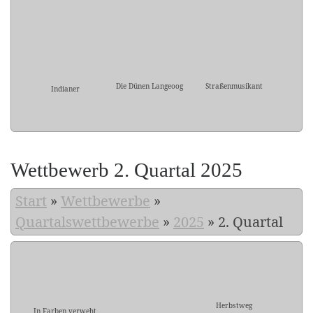
Die Dünen Langeoog
Straßenmusikant
Indianer
Wettbewerb 2. Quartal 2025
Start
»
Wettbewerbe
»
Quartalswettbewerbe
»
2025
»
2. Quartal
Herbstweg
In Farben verweht