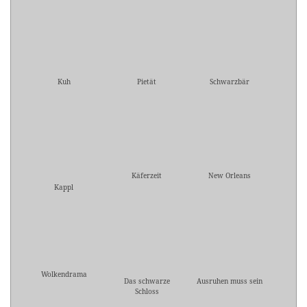
Kuh
Pietät
Schwarzbär
Käferzeit
New Orleans
Kappl
Wolkendrama
Das schwarze
Ausruhen muss sein
Schloss