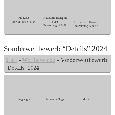
Miniwelt
Nachtstimmung an
Bewertung: 6.5714
Bord
Stairway to Heaven
Bewertung: 8.6429
Bewertung: 6.3077
Sonderwettbewerb “Details” 2024
Start
»
Wettbewerbe
»
Sonderwettbewerb
"Details" 2024
Schmetterlinge
Mond
IMG_3460