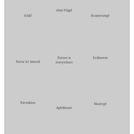
ohne Flügel
Schilf
Baumstumpf
Nature is
Erdbeeren
Natur ist überall
everywhere
Bärenklau
Blautopf
Apfelbaum