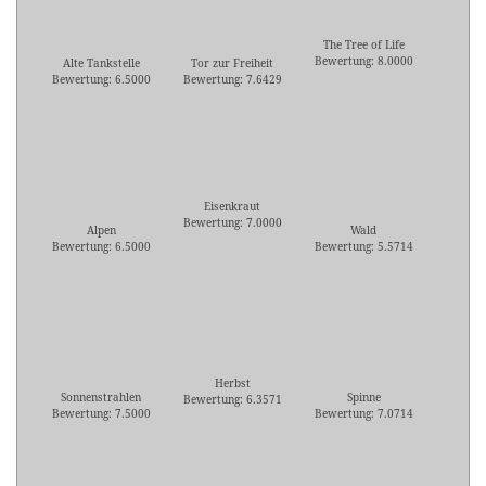
The Tree of Life
Bewertung: 8.0000
Alte Tankstelle
Tor zur Freiheit
Bewertung: 6.5000
Bewertung: 7.6429
Eisenkraut
Bewertung: 7.0000
Alpen
Wald
Bewertung: 6.5000
Bewertung: 5.5714
Herbst
Sonnenstrahlen
Spinne
Bewertung: 6.3571
Bewertung: 7.5000
Bewertung: 7.0714