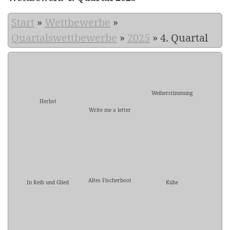
Start
»
Wettbewerbe
»
Quartalswettbewerbe
»
2025
»
4. Quartal
Weiherstimmung
Herbst
Write me a letter
Altes Fischerboot
In Reih und Glied
Kühe