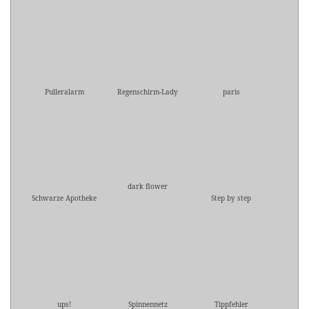
Pulleralarm
Regenschirm-Lady
paris
dark flower
Schwarze Apotheke
Step by step
ups!
Spinnennetz
Tippfehler