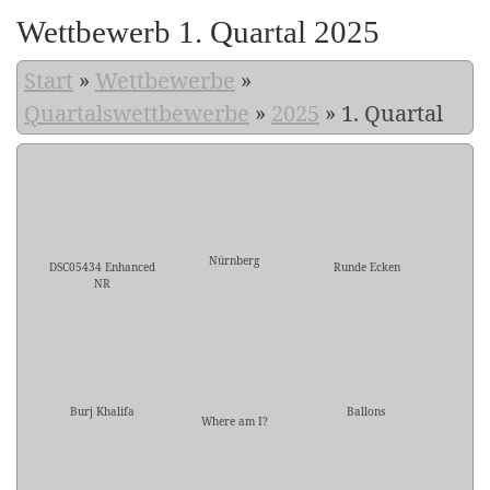
Wettbewerb 1. Quartal 2025
Start
»
Wettbewerbe
»
Quartalswettbewerbe
»
2025
»
1. Quartal
Nürnberg
DSC05434 Enhanced
Runde Ecken
NR
Burj Khalifa
Ballons
Where am I?