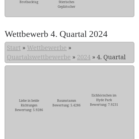
Brotbacktag
Stierisches
Geplätscher
Wettbewerb 4. Quartal 2024
Start
»
Wettbewerbe
»
Quartalswettbewerbe
»
2024
»
4. Quartal
Eichhörnchen im
Hyde Park
Liebe in beide
Baumstamm
Bewertung: 7.9231
Richtungen
Bewertung: 5.4286
Bewertung: 5.9286