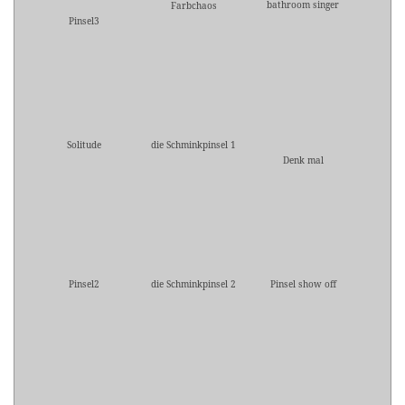
bathroom singer
Farbchaos
Pinsel3
Solitude
die Schminkpinsel 1
Denk mal
Pinsel2
die Schminkpinsel 2
Pinsel show off