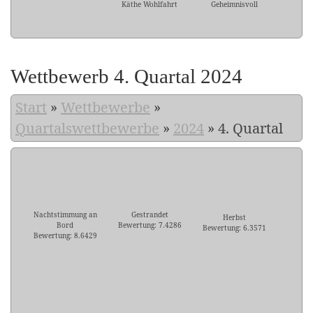
Käthe Wohlfahrt
Geheimnisvoll
Wettbewerb 4. Quartal 2024
Start
»
Wettbewerbe
»
Quartalswettbewerbe
»
2024
»
4. Quartal
Nachtstimmung an
Gestrandet
Herbst
Bord
Bewertung: 7.4286
Bewertung: 6.3571
Bewertung: 8.6429