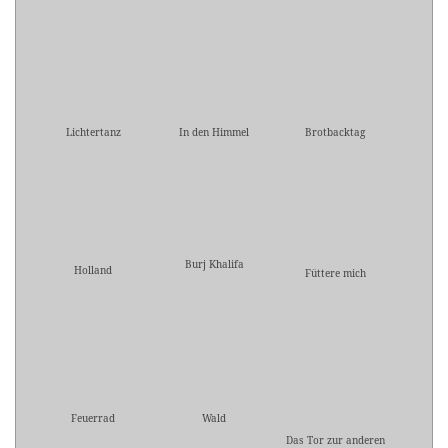
Lichtertanz
In den Himmel
Brotbacktag
Burj Khalifa
Holland
Füttere mich
Feuerrad
Wald
Das Tor zur anderen