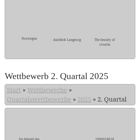
Norwegen
Ausblick Langeoog
The beauty of
croatia
Wettbewerb 2. Quartal 2025
Start
»
Wettbewerbe
»
Quartalswettbewerbe
»
2025
»
2. Quartal
Im Spiegel des
1000018618