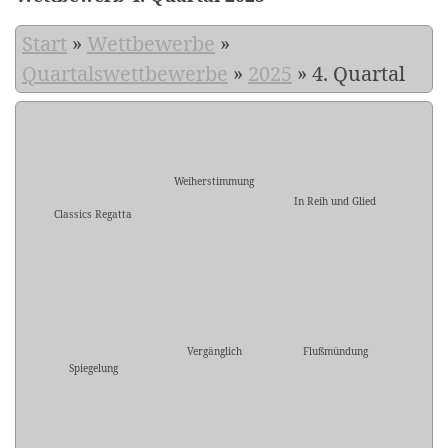
Start
»
Wettbewerbe
»
Quartalswettbewerbe
»
2025
»
4. Quartal
Weiherstimmung
In Reih und Glied
Classics Regatta
Vergänglich
Flußmündung
Spiegelung