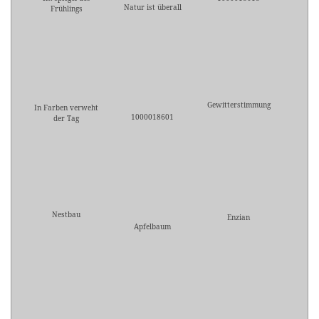
Natur ist überall
Frühlings
Gewitterstimmung
In Farben verweht
1000018601
der Tag
Nestbau
Enzian
Apfelbaum