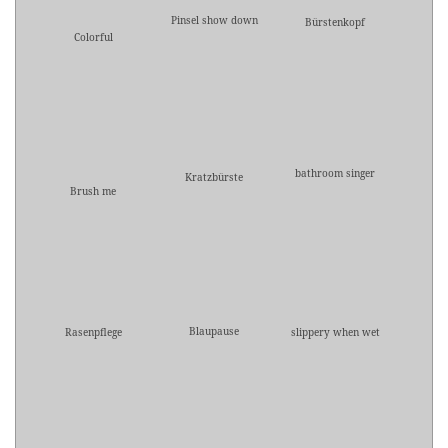
Pinsel show down
Bürstenkopf
Colorful
bathroom singer
Kratzbürste
Brush me
Blaupause
Rasenpflege
slippery when wet