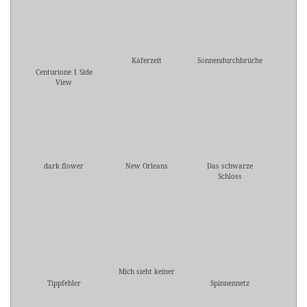
Käferzeit
Sonnendurchbrüche
Centurione 1 Side
View
dark flower
New Orleans
Das schwarze
Schloss
Mich sieht keiner
Tippfehler
Spinnennetz