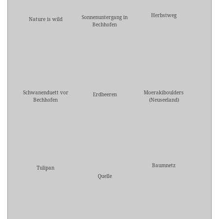
Herbstweg
Sonnenuntergang in
Nature is wild
Bechhofen
Schwanenduett vor
Moerakiboulders
Erdbeeren
Bechhofen
(Neuseeland)
Baumnetz
Tulipan
Quelle