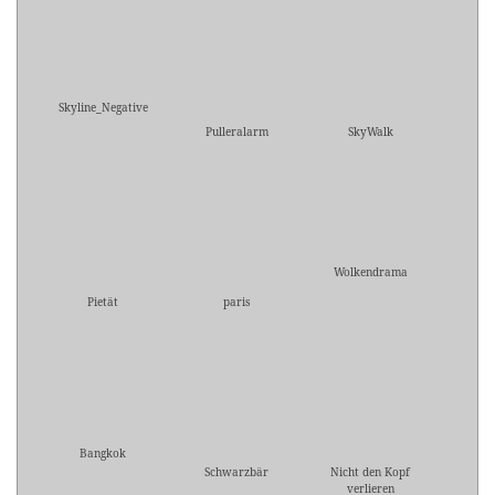
Skyline_Negative
Pulleralarm
SkyWalk
Wolkendrama
Pietät
paris
Bangkok
Schwarzbär
Nicht den Kopf
verlieren