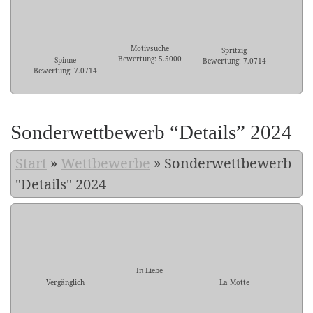
Motivsuche
Spritzig
Bewertung: 5.5000
Spinne
Bewertung: 7.0714
Bewertung: 7.0714
Sonderwettbewerb “Details” 2024
Start
»
Wettbewerbe
»
Sonderwettbewerb
"Details" 2024
In Liebe
Vergänglich
La Motte