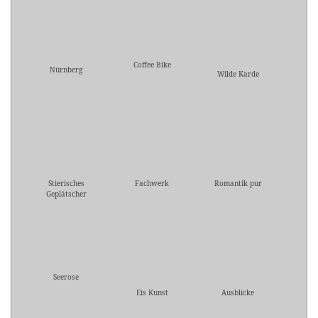
Coffee Bike
Nürnberg
Wilde Karde
Stierisches
Fachwerk
Romantik pur
Geplätscher
Seerose
Eis Kunst
Ausblicke