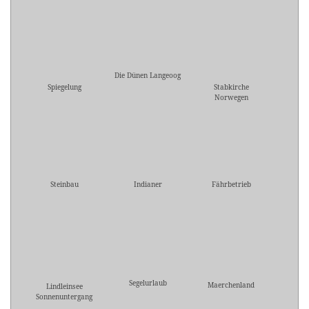
Die Dünen Langeoog
Spiegelung
Stabkirche
Norwegen
Steinbau
Indianer
Fährbetrieb
Segelurlaub
Maerchenland
Lindleinsee
Sonnenuntergang