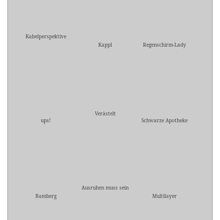
Kabelperspektive
Kappl
Regenschirm-Lady
Verästelt
ups!
Schwarze Apotheke
Ausruhen muss sein
Bamberg
Multilayer