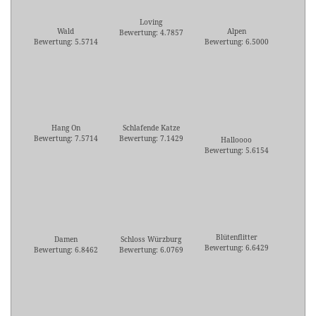
Loving
Wald
Alpen
Bewertung: 4.7857
Bewertung: 5.5714
Bewertung: 6.5000
Hang On
Schlafende Katze
Bewertung: 7.5714
Bewertung: 7.1429
Halloooo
Bewertung: 5.6154
Blütenflitter
Damen
Schloss Würzburg
Bewertung: 6.6429
Bewertung: 6.8462
Bewertung: 6.0769