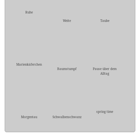
Ruhe
Weite
Taube
Marienkäferchen
Baumstumpf
Pause über dem
Alltag
spring time
Morgentau
Schwalbenschwanz