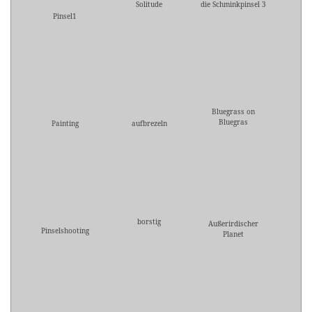
Solitude
die Schminkpinsel 3
Pinsel1
Bluegrass on
Bluegras
Painting
aufbrezeln
borstig
Außerirdischer
Pinselshooting
Planet