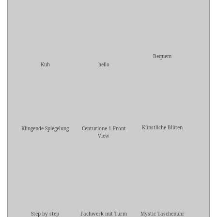
Bequem
Kuh
hello
Künstliche Blüten
Klingende Spiegelung
Centurione 1 Front
View
Step by step
Fachwerk mit Turm
Mystic Taschenuhr