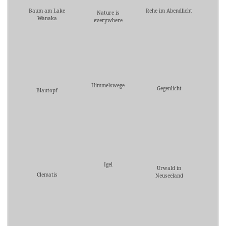
Baum am Lake
Rehe im Abendlicht
Nature is
Wanaka
everywhere
Himmelswege
Gegenlicht
Blautopf
Igel
Urwald in
Clematis
Neuseeland