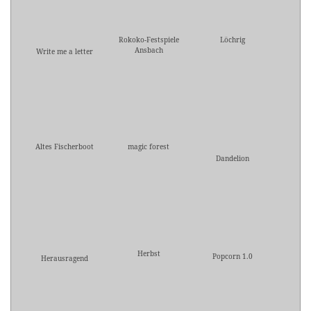
Rokoko-Festspiele
Löchrig
Ansbach
Write me a letter
Altes Fischerboot
magic forest
Dandelion
Herbst
Popcorn 1.0
Herausragend