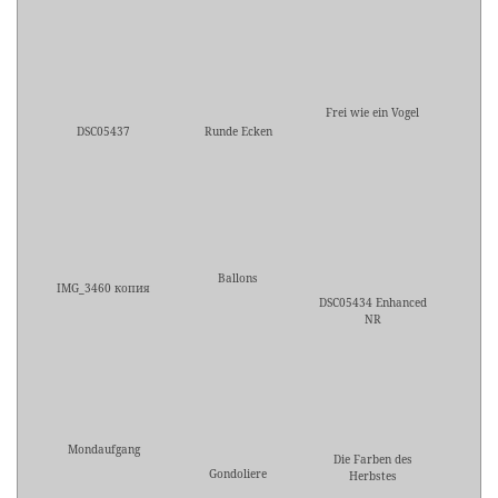
Frei wie ein Vogel
DSC05437
Runde Ecken
Ballons
IMG_3460 копия
DSC05434 Enhanced
NR
Mondaufgang
Die Farben des
Gondoliere
Herbstes