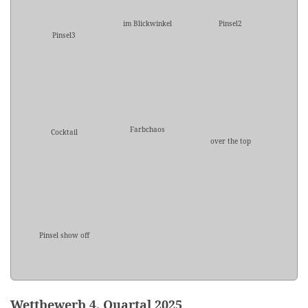
im Blickwinkel
Pinsel2
Pinsel3
Farbchaos
Cocktail
over the top
Pinsel show off
Wettbewerb 4. Quartal 2025