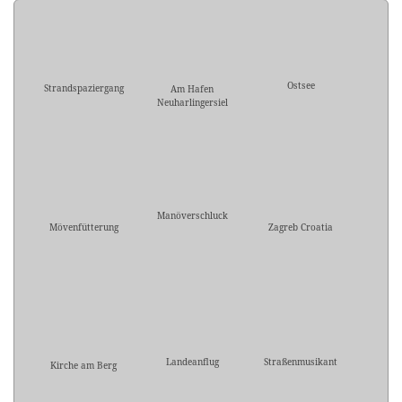
Ostsee
Strandspaziergang
Am Hafen
Neuharlingersiel
Manöverschluck
Mövenfütterung
Zagreb Croatia
Landeanflug
Straßenmusikant
Kirche am Berg