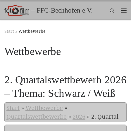
Zum Inhalt springen
– FFC-Bechhofen e.V.
Search
Me
Start
»
Wettbewerbe
Wettbewerbe
2. Quartalswettbewerb 2026
– Thema: Schwarz / Weiß
Start
»
Wettbewerbe
»
Quartalswettbewerbe
»
2026
»
2. Quartal