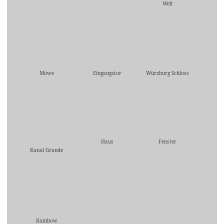
Welt
Möwe
Eingangstor
Würzburg Schloss
Haus
Fenster
Kanal Grande
Rainbow