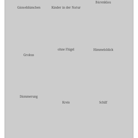
Bärenklau
Gänseblümchen
Kinder in der Natur
ohne Flügel
Himmelsblick
Grokus
Dämmerung
Kreis
Schilf