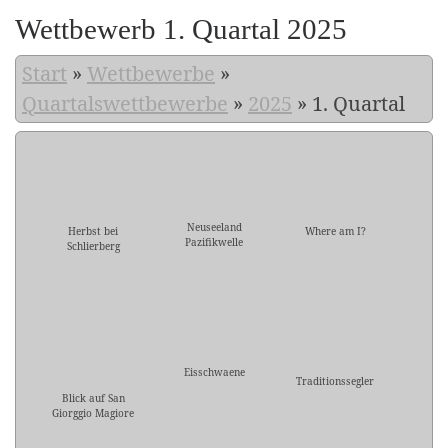
Wettbewerb 1. Quartal 2025
Start
»
Wettbewerbe
»
Quartalswettbewerbe
»
2025
»
1. Quartal
Neuseeland
Herbst bei
Where am I?
Pazifikwelle
Schlierberg
Eisschwaene
Traditionssegler
Blick auf San
Giorggio Magiore