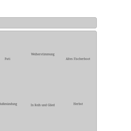
Weiherstimmung
Pati
Altes Fischerboot
lußmündung
Herbst
In Reih und Glied