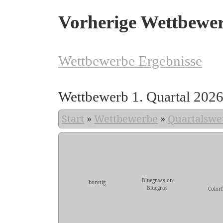
Vorherige Wettbewe
Wettbewerbe Ergebnisse
Wettbewerb 1. Quartal 202
Start
»
Wettbewerbe
»
Quartalswe
Bluegrass on
borstig
Bluegras
Colorf