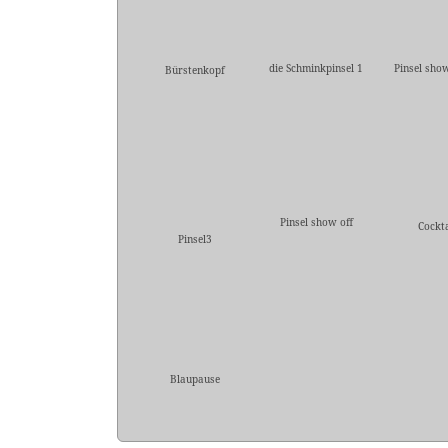
die Schminkpinsel 1
Pinsel sho
Bürstenkopf
Pinsel show off
Cockta
Pinsel3
Blaupause