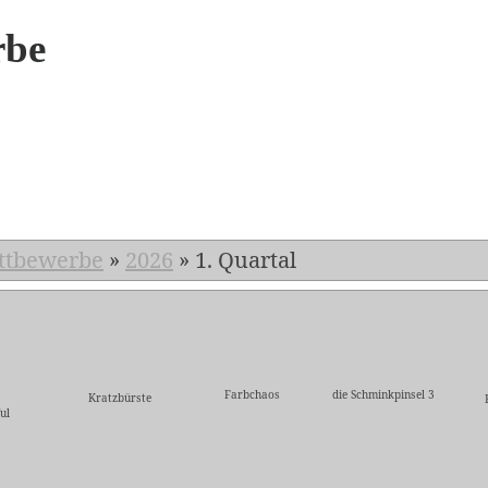
rbe
6
ttbewerbe
»
2026
»
1. Quartal
Farbchaos
die Schminkpinsel 3
Kratzbürste
ul