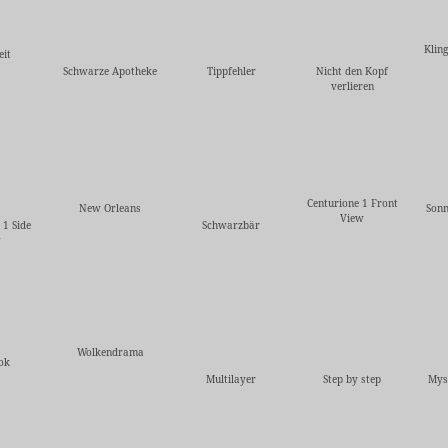
Klin
eit
Schwarze Apotheke
Tippfehler
Nicht den Kopf
verlieren
Centurione 1 Front
New Orleans
Sonn
View
 1 Side
Schwarzbär
w
Wolkendrama
ok
Multilayer
Step by step
Mys