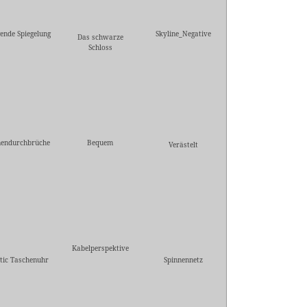
gende Spiegelung
Skyline_Negative
Das schwarze
Schloss
endurchbrüche
Bequem
Verästelt
Kabelperspektive
tic Taschenuhr
Spinnennetz