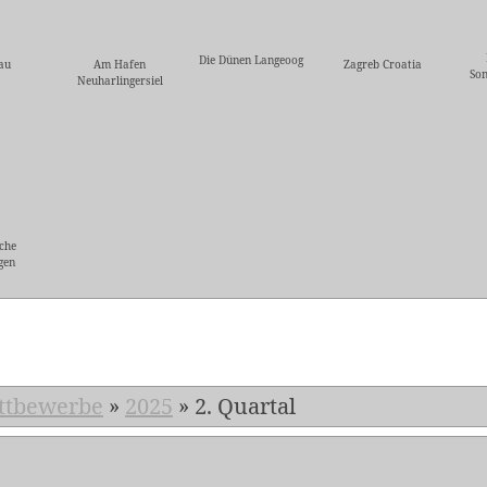
Die Dünen Langeoog
au
Am Hafen
Zagreb Croatia
So
Neuharlingersiel
che
gen
5
ttbewerbe
»
2025
»
2. Quartal