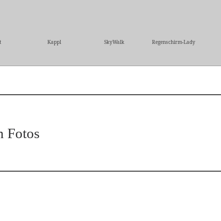
t
Kappl
SkyWalk
Regenschirm-Lady
n Fotos