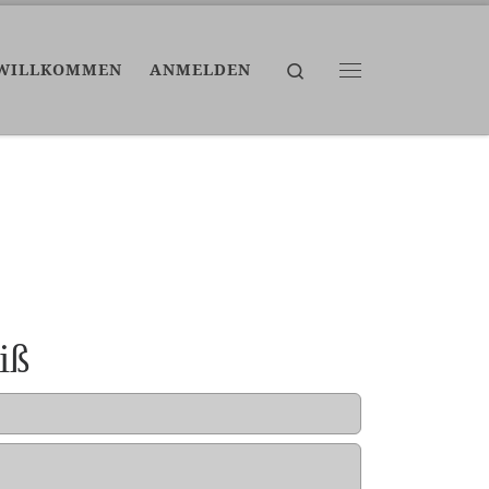
Search
WILLKOMMEN
ANMELDEN
Menü
iß