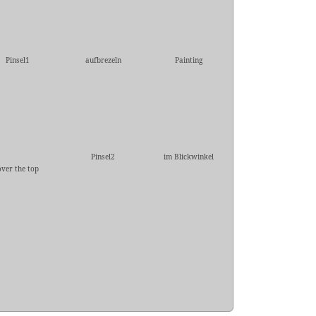
Pinsel1
aufbrezeln
Painting
Pinsel2
im Blickwinkel
over the top