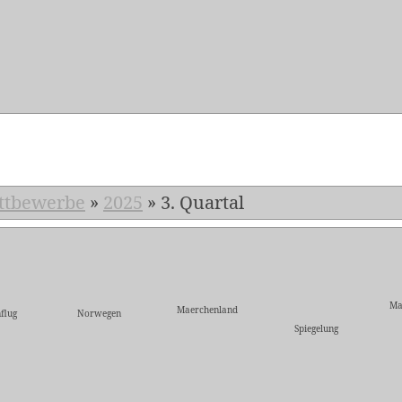
5
ttbewerbe
»
2025
»
3. Quartal
Ma
Maerchenland
flug
Norwegen
Spiegelung