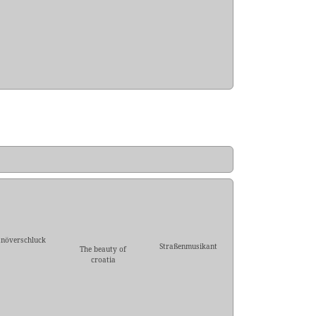
növerschluck
Straßenmusikant
The beauty of
croatia