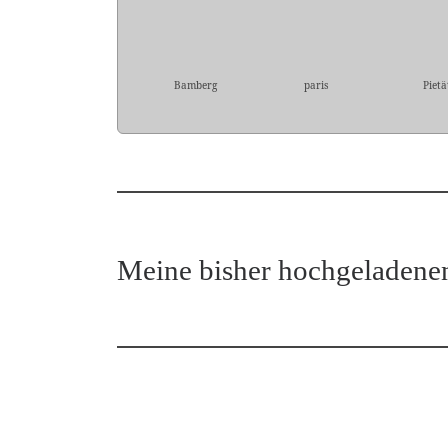
Bamberg
paris
Pietä
Meine bisher hochgeladene