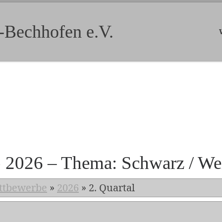
-Bechhofen e.V.
b 2026 – Thema: Schwarz / We
ttbewerbe
»
2026
»
2. Quartal