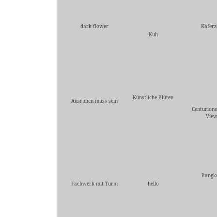
dark flower
Käferz
Kuh
Künstliche Blüten
Ausruhen muss sein
Centurione
Vie
Bangk
Fachwerk mit Turm
hello