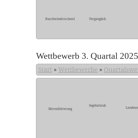
Buschwindröschen1
Vergänglich
Wettbewerb 3. Quartal 202
Start
»
Wettbewerbe
»
Quartalswe
Segelurlaub
Landean
Mövenfütterung