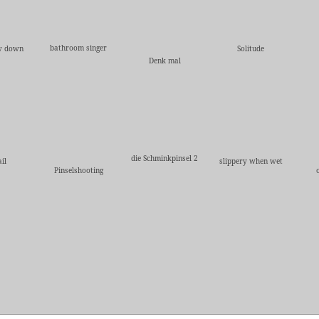
bathroom singer
w down
Solitude
Denk mal
die Schminkpinsel 2
il
slippery when wet
Pinselshooting