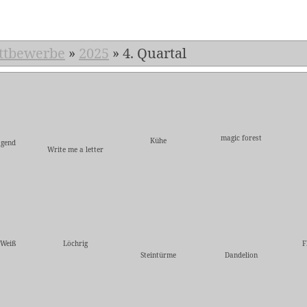
ttbewerbe
»
2025
»
4. Quartal
magic forest
Kühe
agend
Write me a letter
-Weiß
Löchrig
F
Steintürme
Dandelion