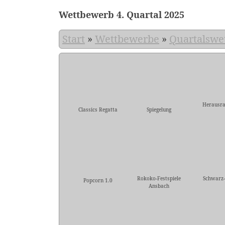
Wettbewerb 4. Quartal 2025
Start
»
Wettbewerbe
»
Quartalswe
Herausr
Classics Regatta
Spiegelung
Rokoko-Festspiele
Schwarz
Popcorn 1.0
Ansbach