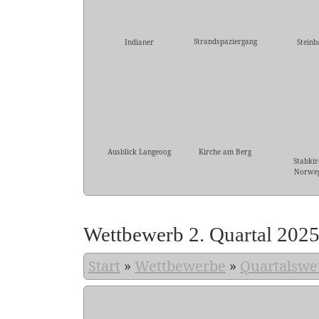
Strandspaziergang
Indianer
Steinb
Ausblick Langeoog
Kirche am Berg
Stabkir
Norwe
Wettbewerb 2. Quartal 202
Start
»
Wettbewerbe
»
Quartalswe