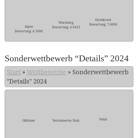
Eisenkraut
Würzburg
Bewertung: 7.0000
Alpen
Bewertung: 4.6923
Bewertung: 6.5000
Sonderwettbewerb “Details” 2024
Start
»
Wettbewerbe
»
Sonderwettbewerb
"Details" 2024
Pedal
Oldtimer
Versteinertes Holz