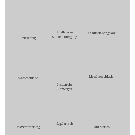
Lindleinsee
Die Dünen Langeoog
Sonnenuntergang
Spiegelung
Manöverschluck
Maerchenland
Stabkirche
Norwegen
Segelurlaub
Mövenfütterung
Fährbetrieb