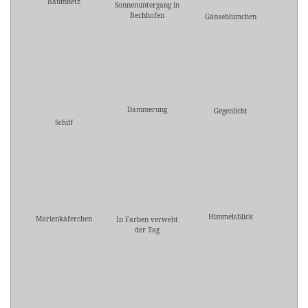
Baumnetz
Sonnenuntergang in
Bechhofen
Gänseblümchen
Dämmerung
Gegenlicht
Schilf
Himmelsblick
Marienkäferchen
In Farben verweht
der Tag