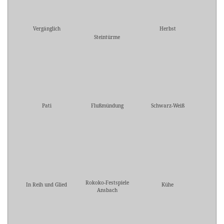
Vergänglich
Herbst
Steintürme
Pati
Flußmündung
Schwarz-Weiß
Rokoko-Festspiele
In Reih und Glied
Kühe
Ansbach