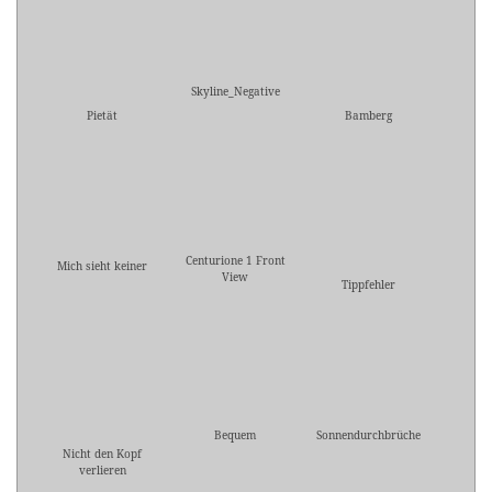
Skyline_Negative
Pietät
Bamberg
Centurione 1 Front
Mich sieht keiner
View
Tippfehler
Bequem
Sonnendurchbrüche
Nicht den Kopf
verlieren