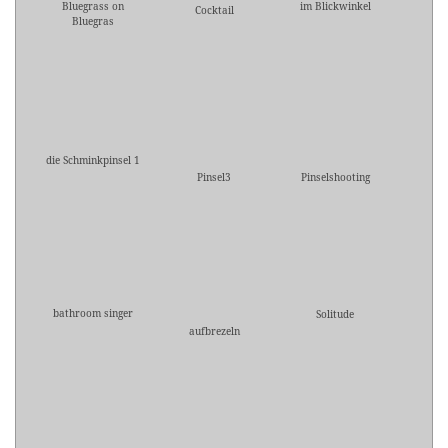
Bluegrass on
im Blickwinkel
Cocktail
Bluegras
die Schminkpinsel 1
Pinsel3
Pinselshooting
bathroom singer
Solitude
aufbrezeln