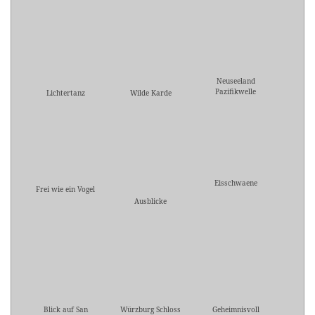
Neuseeland
Pazifikwelle
Lichtertanz
Wilde Karde
Eisschwaene
Frei wie ein Vogel
Ausblicke
Blick auf San
Würzburg Schloss
Geheimnisvoll