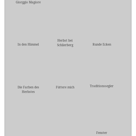
Giorggio Magiore
Herbst bei
In den Himmel
Runde Ecken
Schlierberg
Traditionssegler
Die Farben des
Füttere mich
Herbstes
Fenster