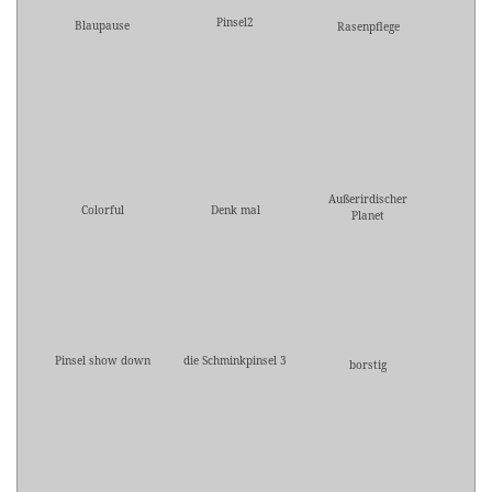
Pinsel2
Blaupause
Rasenpflege
Außerirdischer
Colorful
Denk mal
Planet
Pinsel show down
die Schminkpinsel 3
borstig