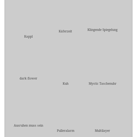
Klingende Spiegelung
Käferzeit
Kappl
dark flower
Kuh
Mystic Taschenuhr
Ausruhen muss sein
Pulleralarm
Multilayer