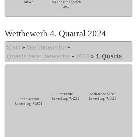
Möwe
Das Tor zur anderen
Welt
Wettbewerb 4. Quartal 2024
Start
»
Wettbewerbe
»
Quartalswettbewerbe
»
2024
»
4. Quartal
Gestrandet
Schlafende Katze
Bewertung: 7.4286
Bewertung: 7.1429
Gutaussehend
Bewertung: 6.3571