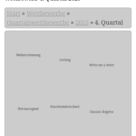
Start
»
Wettbewerbe
»
Quartalswettbewerbe
»
2025
»
4. Quartal
Weiherstimmung
Löchrig
Write me a letter
Buschwindröschen1
Herausragend
Classics Regatta