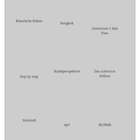
Künstliche Blüten
Bangkok
Centurione 1 Side
View
Kabelperspektive
Das schwarze
Schloss
Step by step
Verästelt
ups!
SkyWalk