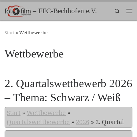
Zum Inhalt springen
– FFC-Bechhofen e.V.
Search
Me
Start
»
Wettbewerbe
Wettbewerbe
2. Quartalswettbewerb 2026
– Thema: Schwarz / Weiß
Start
»
Wettbewerbe
»
Quartalswettbewerbe
»
2026
»
2. Quartal