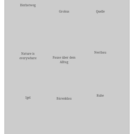
Herbstweg
Grokus
Quelle
Nestbau
Nature is
Pause über dem
everywhere
Alltag
Ruhe
Igel
Bärenklau