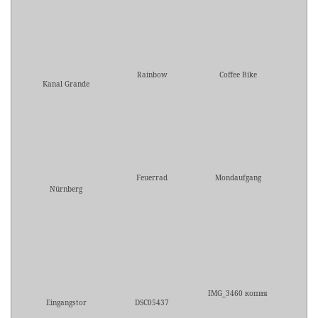
Rainbow
Coffee Bike
Kanal Grande
Feuerrad
Mondaufgang
Nürnberg
IMG_3460 копия
Eingangstor
DSC05437