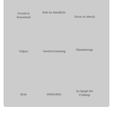
Rehe im Abendlicht
Urwald in
Natur ist überall
Neuseeland
Himmelswege
Tulipan
Gewitterstimmung
Im Spiegel des
Kreis
1000018601
Frühlings