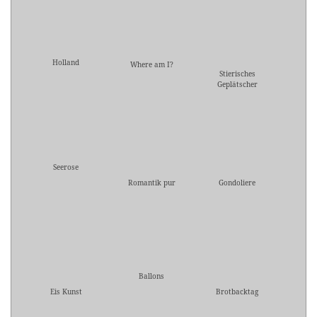
Holland
Where am I?
Stierisches
Geplätscher
Seerose
Romantik pur
Gondoliere
Ballons
Eis Kunst
Brotbacktag