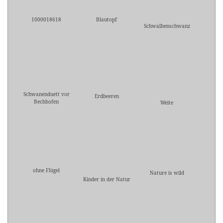
1000018618
Blautopf
Schwalbenschwanz
Schwanenduett vor
Erdbeeren
Bechhofen
Weite
ohne Flügel
Nature is wild
Kinder in der Natur