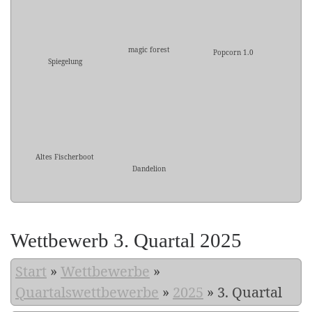
magic forest
Popcorn 1.0
Spiegelung
Altes Fischerboot
Dandelion
Wettbewerb 3. Quartal 2025
Start
»
Wettbewerbe
»
Quartalswettbewerbe
»
2025
»
3. Quartal