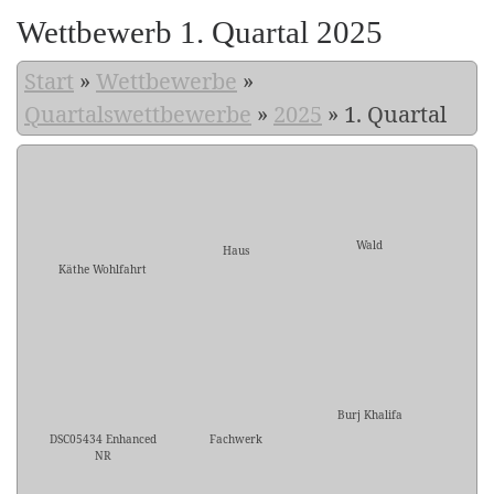
Wettbewerb 1. Quartal 2025
Start
»
Wettbewerbe
»
Quartalswettbewerbe
»
2025
»
1. Quartal
Wald
Haus
Käthe Wohlfahrt
Burj Khalifa
DSC05434 Enhanced
Fachwerk
NR