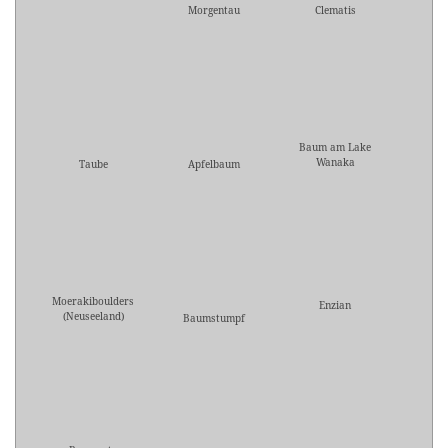
Morgentau
Clematis
Baum am Lake
Wanaka
Taube
Apfelbaum
Moerakiboulders
Enzian
(Neuseeland)
Baumstumpf