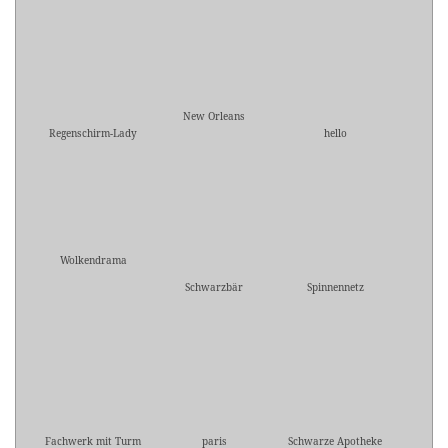
New Orleans
Regenschirm-Lady
hello
Wolkendrama
Schwarzbär
Spinnennetz
Fachwerk mit Turm
paris
Schwarze Apotheke