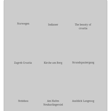
Norwegen
Indianer
The beauty of
croatia
Strandspaziergang
Zagreb Croatia
Kirche am Berg
Steinbau
Am Hafen
Ausblick Langeoog
Neuharlingersiel