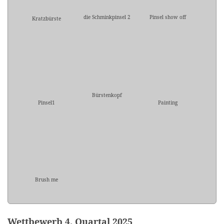
die Schminkpinsel 2
Pinsel show off
Kratzbürste
Bürstenkopf
Pinsel1
Painting
Brush me
Wettbewerb 4. Quartal 2025