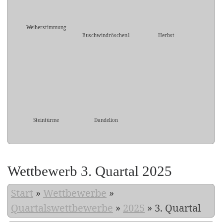
Weiherstimmung
Buschwindröschen1
Herbst
Steintürme
Dandelion
Wettbewerb 3. Quartal 2025
Start
»
Wettbewerbe
»
Quartalswettbewerbe
»
2025
»
3. Quartal