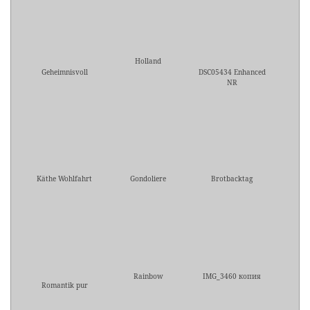
Holland
Geheimnisvoll
DSC05434 Enhanced
NR
Käthe Wohlfahrt
Gondoliere
Brotbacktag
Rainbow
IMG_3460 копия
Romantik pur