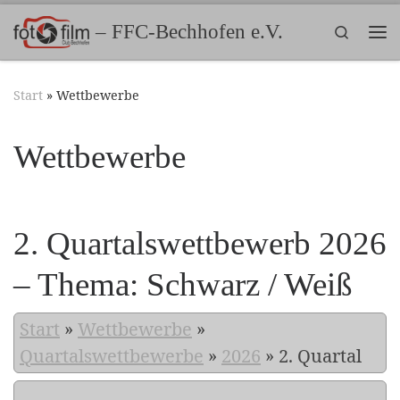
Zum Inhalt springen
– FFC-Bechhofen e.V.
Search
Me
Start
»
Wettbewerbe
Wettbewerbe
2. Quartalswettbewerb 2026
– Thema: Schwarz / Weiß
Start
»
Wettbewerbe
»
Quartalswettbewerbe
»
2026
»
2. Quartal