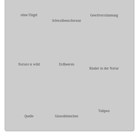
ohne Flügel
Gewitterstimmung
Schwalbenschwanz
Nature is wild
Erdbeeren
Kinder in der Natur
Tulipan
Quelle
Gänseblümchen