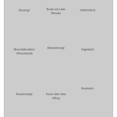
Baum am Lake
Blautopf
1000018618
Wanaka
Himmelswege
Moerakiboulders
Gegenlicht
(Neuseeland)
Baumnetz
Baumstumpf
Pause über dem
Alltag