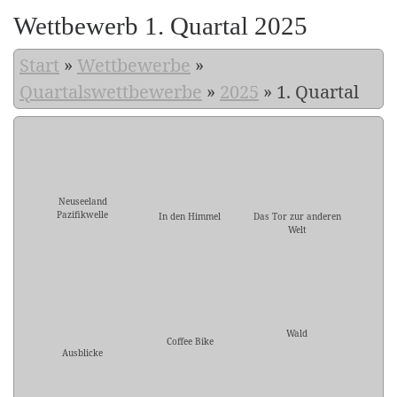
Wettbewerb 1. Quartal 2025
Start
»
Wettbewerbe
»
Quartalswettbewerbe
»
2025
»
1. Quartal
Neuseeland
Pazifikwelle
In den Himmel
Das Tor zur anderen
Welt
Wald
Coffee Bike
Ausblicke