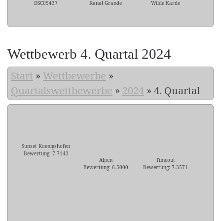
DSC05437
Kanal Grande
Wilde Karde
Wettbewerb 4. Quartal 2024
Start
»
Wettbewerbe
»
Quartalswettbewerbe
»
2024
»
4. Quartal
Sunset Koenigshofen
Bewertung: 7.7143
Alpen
Timeout
Bewertung: 6.5000
Bewertung: 7.3571