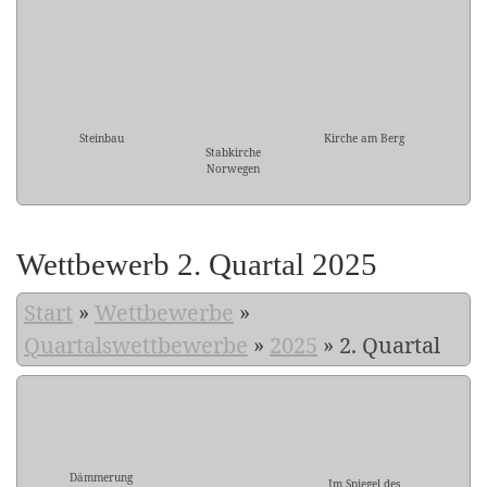
Steinbau
Kirche am Berg
Stabkirche
Norwegen
Wettbewerb 2. Quartal 2025
Start
»
Wettbewerbe
»
Quartalswettbewerbe
»
2025
»
2. Quartal
Dämmerung
Im Spiegel des