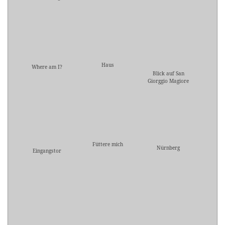
Haus
Where am I?
Blick auf San
Giorggio Magiore
Füttere mich
Nürnberg
Eingangstor