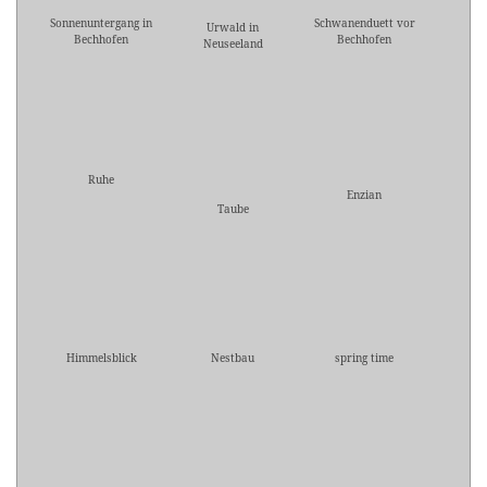
Sonnenuntergang in
Schwanenduett vor
Urwald in
Bechhofen
Bechhofen
Neuseeland
Ruhe
Enzian
Taube
Himmelsblick
Nestbau
spring time