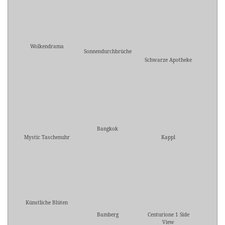
Wolkendrama
Sonnendurchbrüche
Schwarze Apotheke
Bangkok
Mystic Taschenuhr
Kappl
Künstliche Blüten
Bamberg
Centurione 1 Side
View