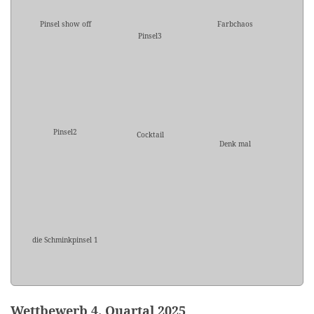
Pinsel show off
Farbchaos
Pinsel3
Pinsel2
Cocktail
Denk mal
die Schminkpinsel 1
Wettbewerb 4. Quartal 2025