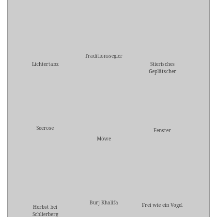
Traditionssegler
Lichtertanz
Stierisches
Geplätscher
Seerose
Fenster
Möwe
Burj Khalifa
Frei wie ein Vogel
Herbst bei
Schlierberg