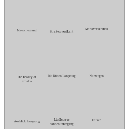
Manöverschluck
Maerchenland
Straßenmusikant
Die Dünen Langeoog
Norwegen
The beauty of
croatia
Lindleinsee
Ostsee
Ausblick Langeoog
Sonnenuntergang