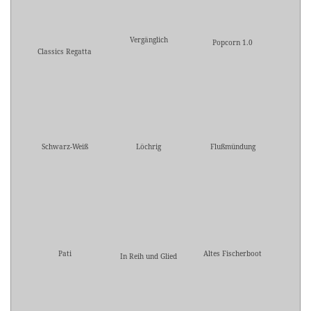
Vergänglich
Popcorn 1.0
Classics Regatta
Schwarz-Weiß
Löchrig
Flußmündung
Pati
Altes Fischerboot
In Reih und Glied