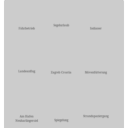
Segelurlaub
Fährbetrieb
Indianer
Landeanflug
Zagreb Croatia
Mövenfütterung
Strandspaziergang
Am Hafen
Spiegelung
Neuharlingersiel