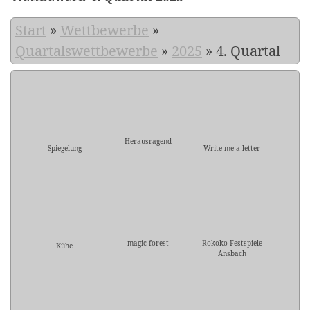
Start
»
Wettbewerbe
»
Quartalswettbewerbe
»
2025
»
4. Quartal
Herausragend
Spiegelung
Write me a letter
magic forest
Rokoko-Festspiele
Kühe
Ansbach