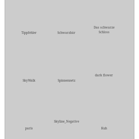
Das schwarze
Schloss
Tippfehler
Schwarzbär
dark flower
SkyWalk
Spinnennetz
Skyline_Negative
paris
Kuh