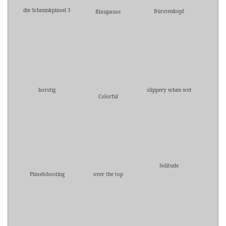
die Schminkpinsel 3
Bürstenkopf
Blaupause
borstig
slippery when wet
Colorful
Solitude
Pinselshooting
over the top