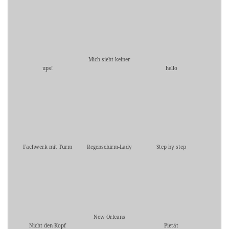
Mich sieht keiner
ups!
hello
Fachwerk mit Turm
Regenschirm-Lady
Step by step
New Orleans
Nicht den Kopf
Pietät