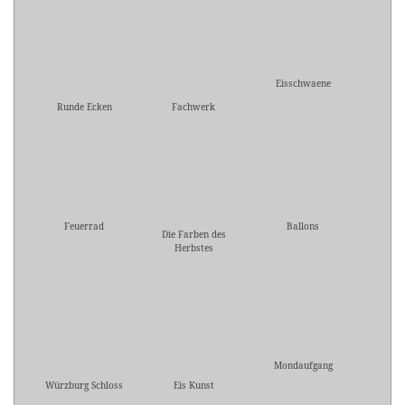
Eisschwaene
Runde Ecken
Fachwerk
Feuerrad
Ballons
Die Farben des
Herbstes
Mondaufgang
Würzburg Schloss
Eis Kunst