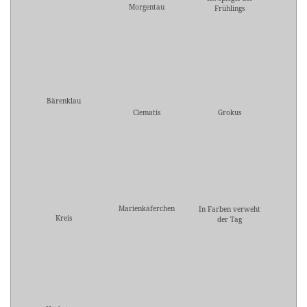
Morgentau
Frühlings
Bärenklau
Clematis
Grokus
Marienkäferchen
In Farben verweht
Kreis
der Tag