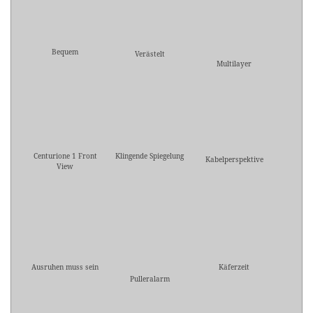
Bequem
Verästelt
Multilayer
Centurione 1 Front
Klingende Spiegelung
Kabelperspektive
View
Ausruhen muss sein
Käferzeit
Pulleralarm