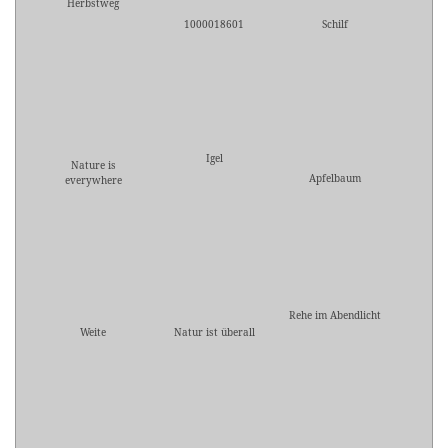
Herbstweg
1000018601
Schilf
Igel
Nature is
Apfelbaum
everywhere
Rehe im Abendlicht
Weite
Natur ist überall