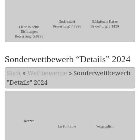
Gestrandet
Schlafende Katze
Bewertung: 7.4286
Bewertung: 7.1429
Liebe in beide
Richtungen
Bewertung: 5.9286
Sonderwettbewerb “Details” 2024
Start
»
Wettbewerbe
»
Sonderwettbewerb
"Details" 2024
Kerzen
La Fontaine
Vergänglich