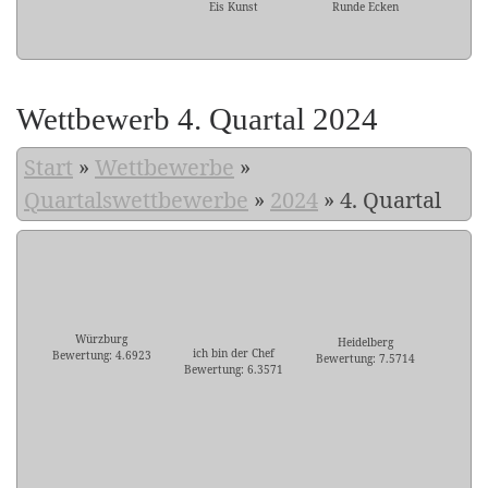
Eis Kunst
Runde Ecken
Wettbewerb 4. Quartal 2024
Start
»
Wettbewerbe
»
Quartalswettbewerbe
»
2024
»
4. Quartal
Würzburg
Heidelberg
ich bin der Chef
Bewertung: 4.6923
Bewertung: 7.5714
Bewertung: 6.3571