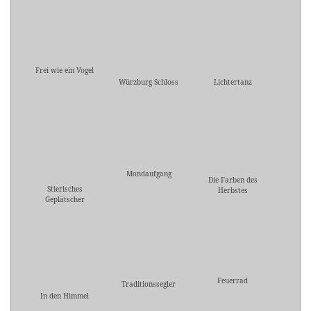
Frei wie ein Vogel
Würzburg Schloss
Lichtertanz
Mondaufgang
Die Farben des
Stierisches
Herbstes
Geplätscher
Feuerrad
Traditionssegler
In den Himmel