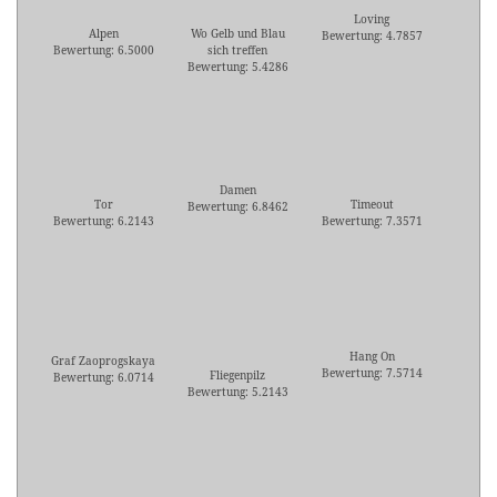
Loving
Alpen
Wo Gelb und Blau
Bewertung: 4.7857
Bewertung: 6.5000
sich treffen
Bewertung: 5.4286
Damen
Tor
Timeout
Bewertung: 6.8462
Bewertung: 6.2143
Bewertung: 7.3571
Hang On
Graf Zaoprogskaya
Bewertung: 7.5714
Fliegenpilz
Bewertung: 6.0714
Bewertung: 5.2143