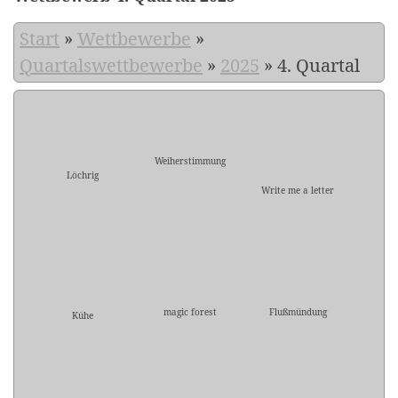
Start
»
Wettbewerbe
»
Quartalswettbewerbe
»
2025
»
4. Quartal
Weiherstimmung
Löchrig
Write me a letter
magic forest
Flußmündung
Kühe