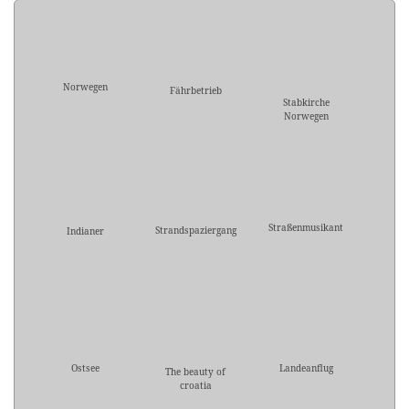
Norwegen
Fährbetrieb
Stabkirche
Norwegen
Straßenmusikant
Strandspaziergang
Indianer
Ostsee
Landeanflug
The beauty of
croatia