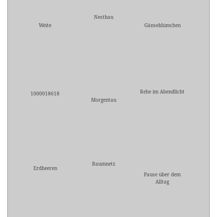
Nestbau
Weite
Gänseblümchen
Rehe im Abendlicht
1000018618
Morgentau
Baumnetz
Erdbeeren
Pause über dem
Alltag