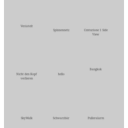
Verästelt
Spinnennetz
Centurione 1 Side
View
Bangkok
Nicht den Kopf
hello
verlieren
SkyWalk
Schwarzbär
Pulleralarm