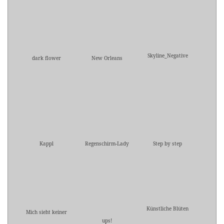
Skyline_Negative
dark flower
New Orleans
Kappl
Regenschirm-Lady
Step by step
Künstliche Blüten
Mich sieht keiner
ups!