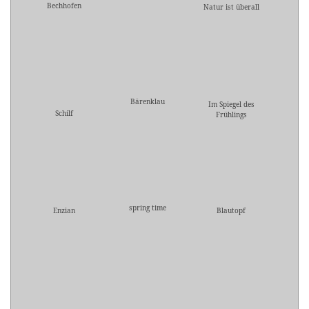
Bechhofen
Natur ist überall
Bärenklau
Im Spiegel des
Schilf
Frühlings
spring time
Enzian
Blautopf