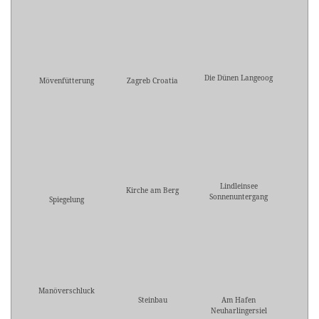
Die Dünen Langeoog
Mövenfütterung
Zagreb Croatia
Lindleinsee
Kirche am Berg
Sonnenuntergang
Spiegelung
Manöverschluck
Steinbau
Am Hafen
Neuharlingersiel