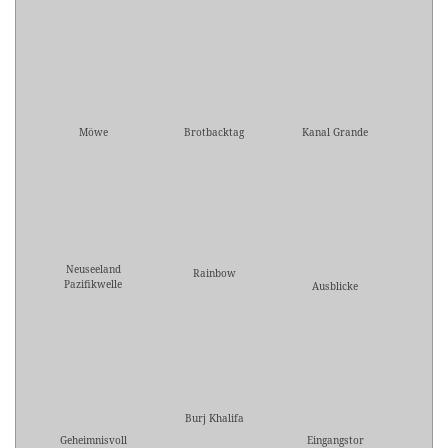
Möwe
Brotbacktag
Kanal Grande
Neuseeland
Rainbow
Pazifikwelle
Ausblicke
Burj Khalifa
Geheimnisvoll
Eingangstor