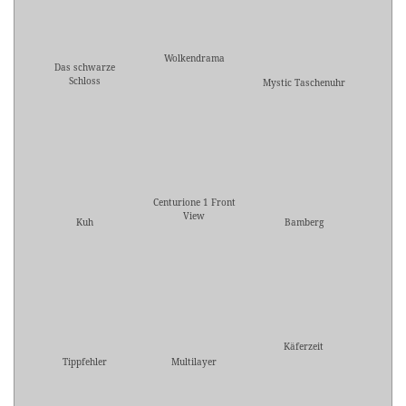
Wolkendrama
Das schwarze
Schloss
Mystic Taschenuhr
Centurione 1 Front
View
Kuh
Bamberg
Käferzeit
Tippfehler
Multilayer