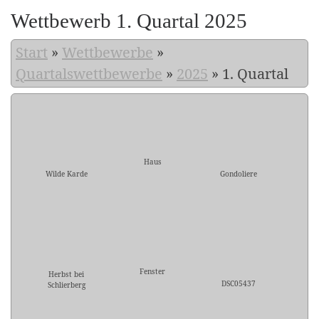
Wettbewerb 1. Quartal 2025
Start
»
Wettbewerbe
»
Quartalswettbewerbe
»
2025
»
1. Quartal
Haus
Wilde Karde
Gondoliere
Fenster
Herbst bei
DSC05437
Schlierberg