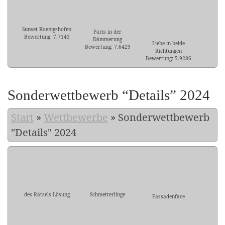
Sunset Koenigshofen
Paris in der
Bewertung: 7.7143
Dämmerung
Liebe in beide
Bewertung: 7.6429
Richtungen
Bewertung: 5.9286
Sonderwettbewerb “Details” 2024
Start
»
Wettbewerbe
»
Sonderwettbewerb
"Details" 2024
des Rätsels Lösung
Schmetterlinge
Fassadenface