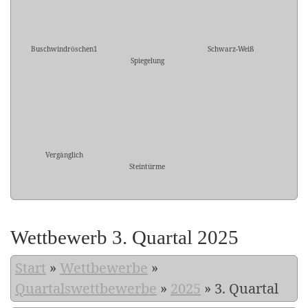
Buschwindröschen1
Schwarz-Weiß
Spiegelung
Vergänglich
Steintürme
Wettbewerb 3. Quartal 2025
Start
»
Wettbewerbe
»
Quartalswettbewerbe
»
2025
»
3. Quartal