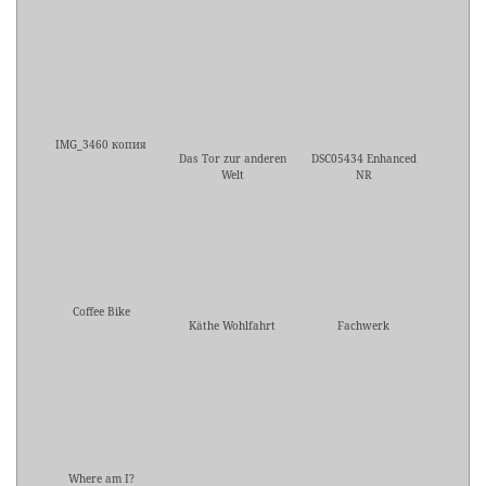
IMG_3460 копия
Das Tor zur anderen
DSC05434 Enhanced
Welt
NR
Coffee Bike
Käthe Wohlfahrt
Fachwerk
Where am I?