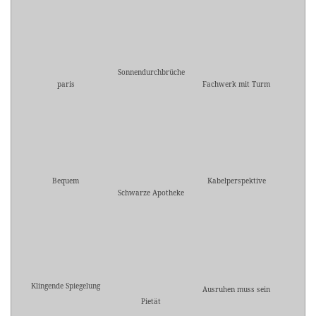
Sonnendurchbrüche
paris
Fachwerk mit Turm
Bequem
Kabelperspektive
Schwarze Apotheke
Klingende Spiegelung
Ausruhen muss sein
Pietät