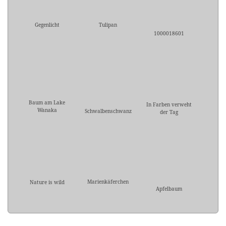
Gegenlicht
Tulipan
1000018601
Baum am Lake
In Farben verweht
Wanaka
Schwalbenschwanz
der Tag
Marienkäferchen
Nature is wild
Apfelbaum