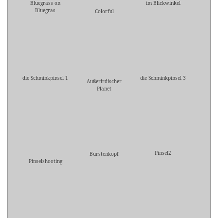
Bluegrass on
im Blickwinkel
Bluegras
Colorful
die Schminkpinsel 1
die Schminkpinsel 3
Außerirdischer
Planet
Pinsel2
Bürstenkopf
Pinselshooting