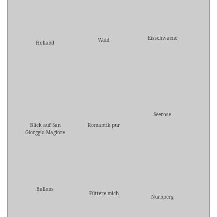
Eisschwaene
Wald
Holland
Seerose
Blick auf San
Romantik pur
Giorggio Magiore
Ballons
Füttere mich
Nürnberg