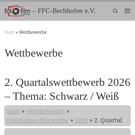
Zum Inhalt springen
– FFC-Bechhofen e.V.
Search
Me
Start
»
Wettbewerbe
Wettbewerbe
2. Quartalswettbewerb 2026
– Thema: Schwarz / Weiß
Start
»
Wettbewerbe
»
Quartalswettbewerbe
»
2026
»
2. Quartal