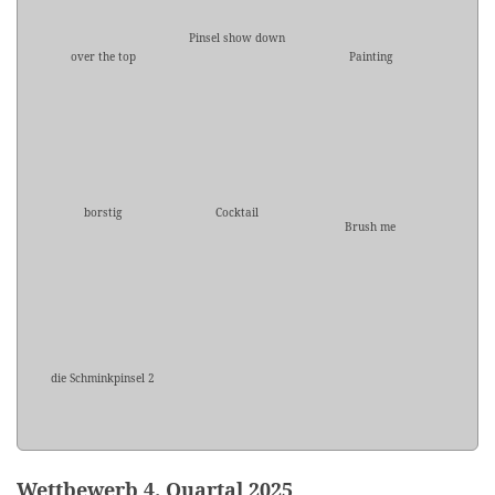
Pinsel show down
over the top
Painting
borstig
Cocktail
Brush me
die Schminkpinsel 2
Wettbewerb 4. Quartal 2025