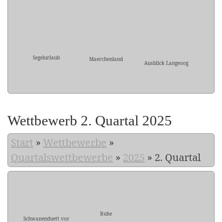
Segelurlaub
Maerchenland
Ausblick Langeoog
Wettbewerb 2. Quartal 2025
Start
»
Wettbewerbe
»
Quartalswettbewerbe
»
2025
»
2. Quartal
Ruhe
Schwanenduett vor