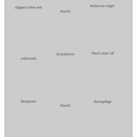
bathroom singer
slippery when wet
Pinsel1
Pinsel show off
Kratzbürste
aufbrezeln
Blaupause
Rasenpflege
Pinsel3