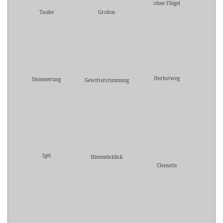
ohne Flügel
Taube
Grokus
Herbstweg
Dämmerung
Gewitterstimmung
Igel
Himmelsblick
Clematis