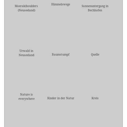
Himmelswege
Moerakiboulders
Sonnenuntergang in
(Neuseeland)
Bechhofen
Urwald in
Baumstumpf
Quelle
Neuseeland
Nature is
Kinder in der Natur
Kreis
everywhere