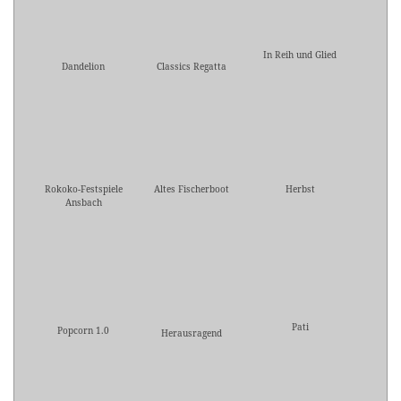
In Reih und Glied
Dandelion
Classics Regatta
Rokoko-Festspiele
Altes Fischerboot
Herbst
Ansbach
Pati
Popcorn 1.0
Herausragend