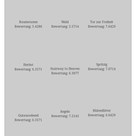
Baumstamm
Wald
Tor zur Freiheit
Bewertung: 5.4286
Bewertung: 5.5714
Bewertung: 7.6429
Spritzig
Herbst
Stairway to Heaven
Bewertung: 7.0714
Bewertung: 6.3571
Bewertung: 6.3077
Blütenflitter
Angeln
Bewertung: 6.6429
Gutaussehend
Bewertung: 7.2143
Bewertung: 6.3571