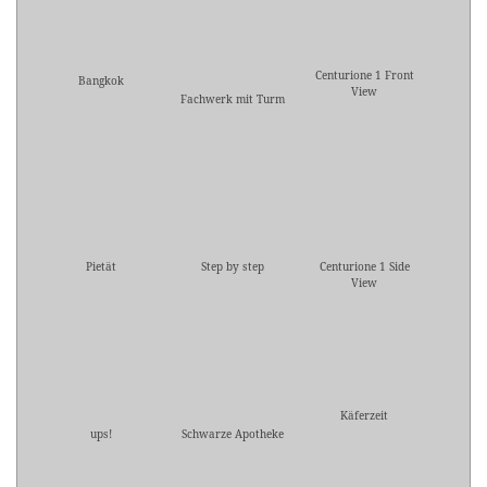
Centurione 1 Front
Bangkok
View
Fachwerk mit Turm
Pietät
Step by step
Centurione 1 Side
View
Käferzeit
ups!
Schwarze Apotheke