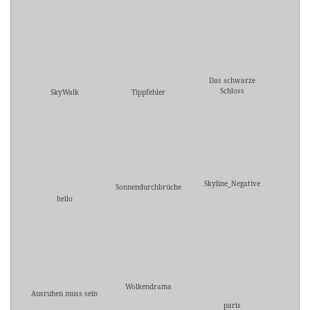
Das schwarze
Schloss
SkyWalk
Tippfehler
Skyline_Negative
Sonnendurchbrüche
hello
Wolkendrama
Ausruhen muss sein
paris