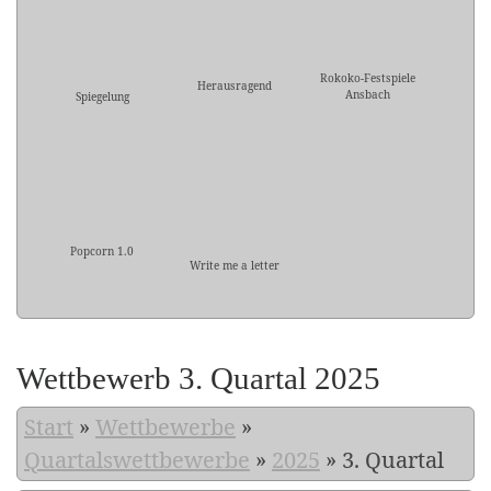
Rokoko-Festspiele
Herausragend
Ansbach
Spiegelung
Popcorn 1.0
Write me a letter
Wettbewerb 3. Quartal 2025
Start
»
Wettbewerbe
»
Quartalswettbewerbe
»
2025
»
3. Quartal