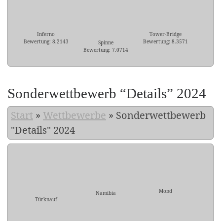
Inferno
Tower-Bridge
Bewertung: 8.2143
Bewertung: 8.3571
Spinne
Bewertung: 7.0714
Sonderwettbewerb “Details” 2024
Start
»
Wettbewerbe
»
Sonderwettbewerb
"Details" 2024
Mond
Namibia
Türknauf