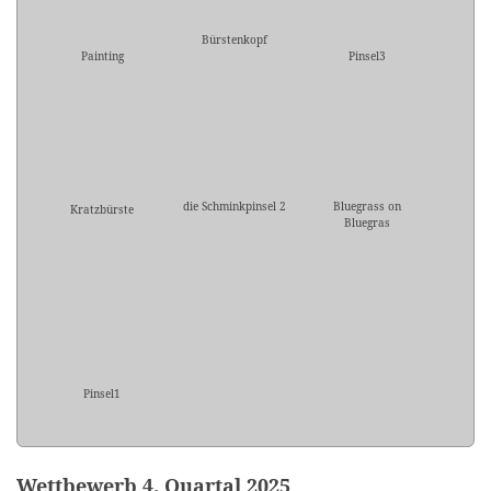
Bürstenkopf
Painting
Pinsel3
die Schminkpinsel 2
Bluegrass on
Kratzbürste
Bluegras
Pinsel1
Wettbewerb 4. Quartal 2025