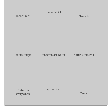
Himmelsblick
1000018601
Clematis
Baumstumpf
Kinder in der Natur
Natur ist überall
spring time
Nature is
Taube
everywhere