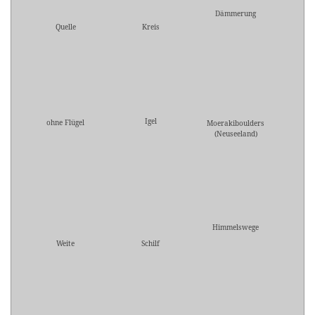
Dämmerung
Quelle
Kreis
Igel
ohne Flügel
Moerakiboulders
(Neuseeland)
Himmelswege
Weite
Schilf