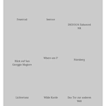
Feuerrad
Seerose
DSC05434 Enhanced
NR
Where am I?
Nürnberg
Blick auf San
Giorggio Magiore
Lichtertanz
Wilde Karde
Das Tor zur anderen
Welt