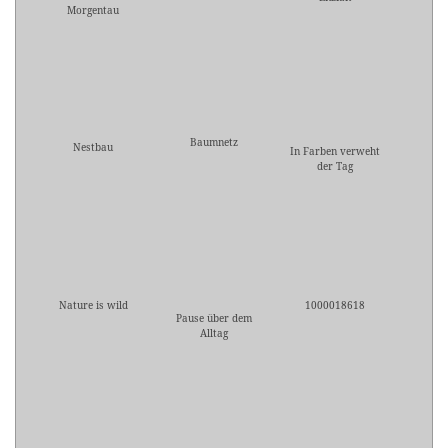
Morgentau
Baumnetz
Nestbau
In Farben verweht
der Tag
Nature is wild
1000018618
Pause über dem
Alltag