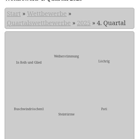
Start
»
Wettbewerbe
»
Quartalswettbewerbe
»
2025
»
4. Quartal
Weiherstimmung
Löchrig
In Reih und Glied
Buschwindröschen1
Pati
Steintürme