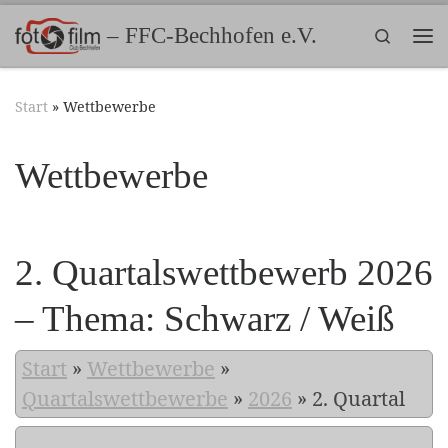
Zum Inhalt springen
– FFC-Bechhofen e.V.
Search
Me
Start
»
Wettbewerbe
Wettbewerbe
2. Quartalswettbewerb 2026
– Thema: Schwarz / Weiß
Start
»
Wettbewerbe
»
Quartalswettbewerbe
»
2026
»
2. Quartal