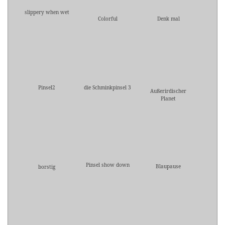
slippery when wet
Colorful
Denk mal
Pinsel2
die Schminkpinsel 3
Außerirdischer
Planet
Pinsel show down
Blaupause
borstig