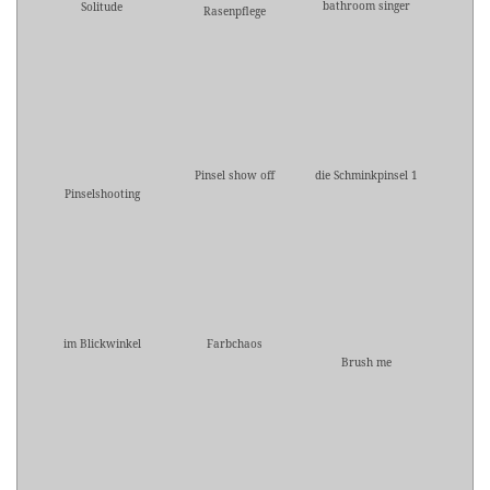
bathroom singer
Solitude
Rasenpflege
Pinsel show off
die Schminkpinsel 1
Pinselshooting
im Blickwinkel
Farbchaos
Brush me