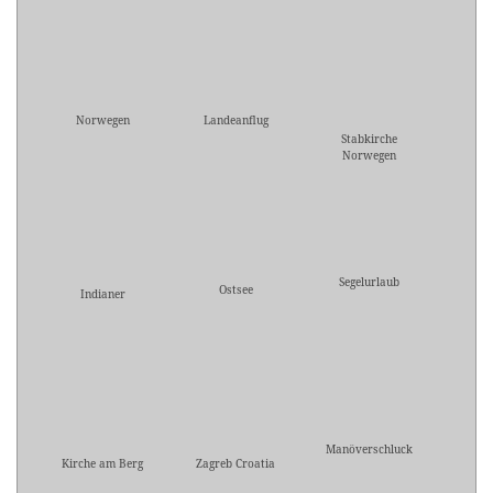
Norwegen
Landeanflug
Stabkirche
Norwegen
Segelurlaub
Ostsee
Indianer
Manöverschluck
Kirche am Berg
Zagreb Croatia