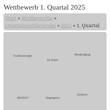
Wettbewerb 1. Quartal 2025
Start
»
Wettbewerbe
»
Quartalswettbewerbe
»
2025
»
1. Quartal
Mondaufgang
Traditionssegler
Eis Kunst
Rainbow
DSC05437
Eingangstor