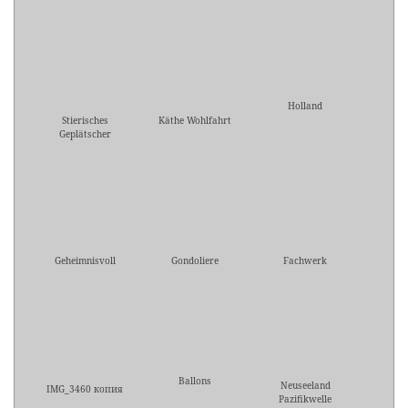
Holland
Stierisches
Käthe Wohlfahrt
Geplätscher
Geheimnisvoll
Gondoliere
Fachwerk
Ballons
Neuseeland
IMG_3460 копия
Pazifikwelle