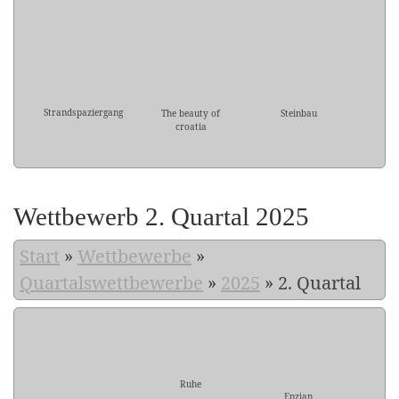
Strandspaziergang
The beauty of
Steinbau
croatia
Wettbewerb 2. Quartal 2025
Start
»
Wettbewerbe
»
Quartalswettbewerbe
»
2025
»
2. Quartal
Ruhe
Enzian