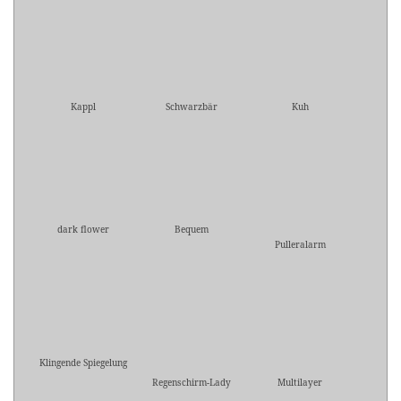
Kappl
Schwarzbär
Kuh
dark flower
Bequem
Pulleralarm
Klingende Spiegelung
Regenschirm-Lady
Multilayer