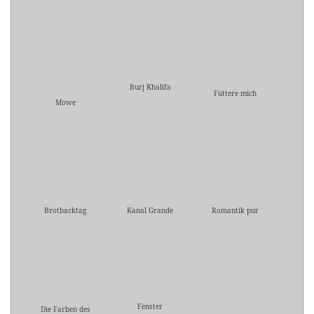
Burj Khalifa
Füttere mich
Möwe
Brotbacktag
Kanal Grande
Romantik pur
Fenster
Die Farben des