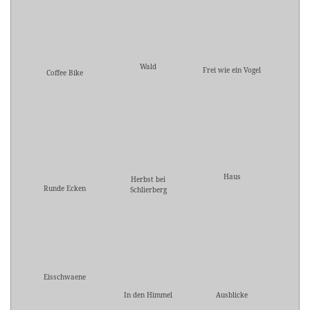
Wald
Frei wie ein Vogel
Coffee Bike
Haus
Herbst bei
Runde Ecken
Schlierberg
Eisschwaene
In den Himmel
Ausblicke