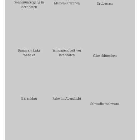
Sonnenuntergang in
Marienkäferchen
Erdbeeren
Bechhofen
Baum am Lake
Schwanenduett vor
Wanaka
Bechhofen
Gänseblümchen
Bärenklau
Rehe im Abendlicht
Schwalbenschwanz