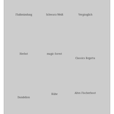
Flußmündung
Schwarz-Weiß
Vergänglich
Herbst
magic forest
Classics Regatta
Altes Fischerboot
Kühe
Dandelion