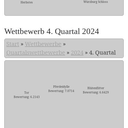
Würzburg Schloss
Herbstes
Wettbewerb 4. Quartal 2024
Start
»
Wettbewerbe
»
Quartalswettbewerbe
»
2024
»
4. Quartal
Pferdeidylle
Blütenflitter
Bewertung: 7.0714
Bewertung: 6.6429
Tor
Bewertung: 6.2143