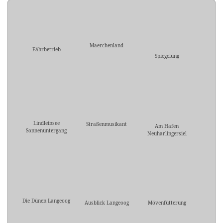
Maerchenland
Fährbetrieb
Spiegelung
Lindleinsee
Straßenmusikant
Am Hafen
Sonnenuntergang
Neuharlingersiel
Die Dünen Langeoog
Ausblick Langeoog
Mövenfütterung