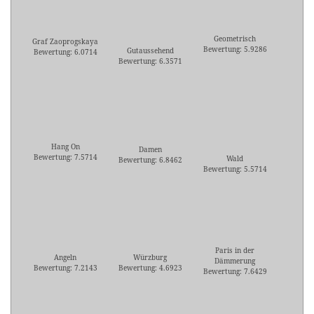
Geometrisch
Graf Zaoprogskaya
Bewertung: 5.9286
Gutaussehend
Bewertung: 6.0714
Bewertung: 6.3571
Hang On
Damen
Bewertung: 7.5714
Wald
Bewertung: 6.8462
Bewertung: 5.5714
Paris in der
Angeln
Würzburg
Dämmerung
Bewertung: 7.2143
Bewertung: 4.6923
Bewertung: 7.6429