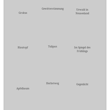
Gewitterstimmung
Urwald in
Grokus
Neuseeland
Tulipan
Blautopf
Im Spiegel des
Frühlings
Herbstweg
Gegenlicht
Apfelbaum