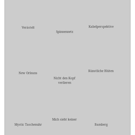
Kabelperspektive
Verästelt
Spinnennetz
Künstliche Blüten
New Orleans
Nicht den Kopf
verlieren
Mich sieht keiner
Mystic Taschenuhr
Bamberg