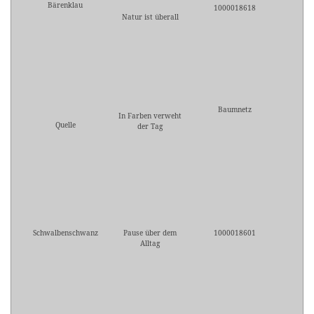
Bärenklau
1000018618
Natur ist überall
Baumnetz
In Farben verweht
Quelle
der Tag
Schwalbenschwanz
Pause über dem
1000018601
Alltag