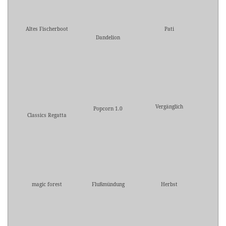
Altes Fischerboot
Pati
Dandelion
Vergänglich
Popcorn 1.0
Classics Regatta
magic forest
Flußmündung
Herbst