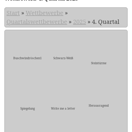
Start
»
Wettbewerbe
»
Quartalswettbewerbe
»
2025
»
4. Quartal
Buschwindröschen1
Schwarz-Weiß
Steintürme
Herausragend
Spiegelung
Write me a letter