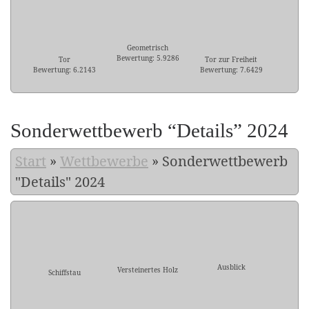
Geometrisch
Bewertung: 5.9286
Tor
Tor zur Freiheit
Bewertung: 6.2143
Bewertung: 7.6429
Sonderwettbewerb “Details” 2024
Start
»
Wettbewerbe
»
Sonderwettbewerb
"Details" 2024
Ausblick
Versteinertes Holz
Schiffstau