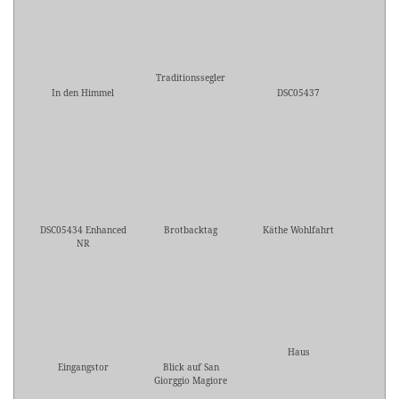
Traditionssegler
In den Himmel
DSC05437
DSC05434 Enhanced
Brotbacktag
Käthe Wohlfahrt
NR
Haus
Eingangstor
Blick auf San
Giorggio Magiore