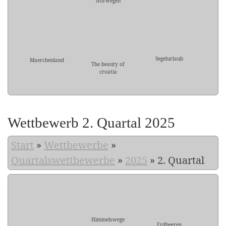
Norwegen
Segelurlaub
Maerchenland
The beauty of
croatia
Wettbewerb 2. Quartal 2025
Start
»
Wettbewerbe
»
Quartalswettbewerbe
»
2025
»
2. Quartal
Himmelswege
Erdbeeren