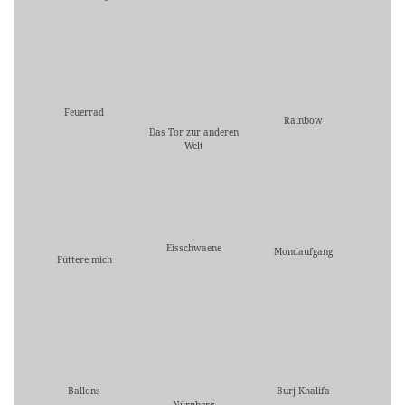
Feuerrad
Rainbow
Das Tor zur anderen
Welt
Eisschwaene
Mondaufgang
Füttere mich
Ballons
Burj Khalifa