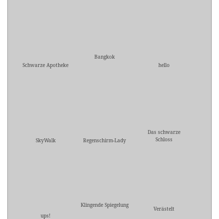
Bangkok
Schwarze Apotheke
hello
Das schwarze
Schloss
SkyWalk
Regenschirm-Lady
Klingende Spiegelung
Verästelt
ups!