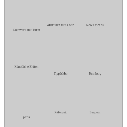
Ausruhen muss sein
New Orleans
Fachwerk mit Turm
Künstliche Blüten
Tippfehler
Bamberg
Käferzeit
Bequem
paris