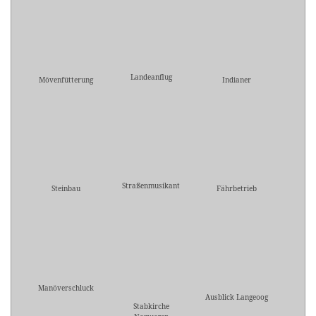
Landeanflug
Mövenfütterung
Indianer
Straßenmusikant
Steinbau
Fährbetrieb
Manöverschluck
Ausblick Langeoog
Stabkirche