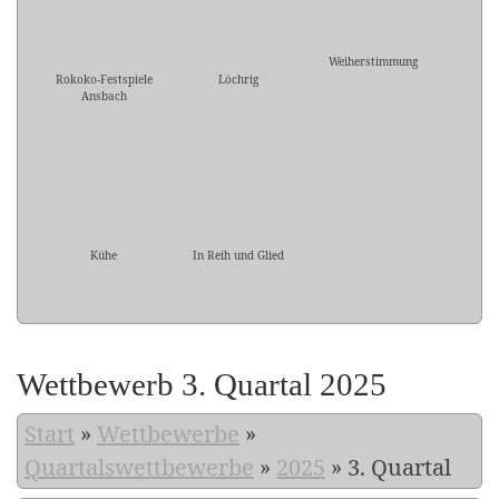
Weiherstimmung
Rokoko-Festspiele
Löchrig
Ansbach
Kühe
In Reih und Glied
Wettbewerb 3. Quartal 2025
Start
»
Wettbewerbe
»
Quartalswettbewerbe
»
2025
»
3. Quartal