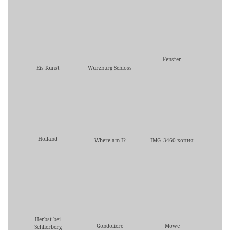
Fenster
Eis Kunst
Würzburg Schloss
Holland
Where am I?
IMG_3460 копия
Herbst bei
Gondoliere
Möwe
Schlierberg