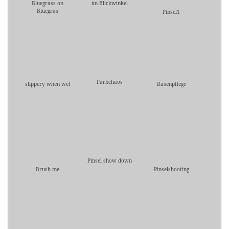
Bluegrass on
im Blickwinkel
Bluegras
Pinsel1
Farbchaos
slippery when wet
Rasenpflege
Pinsel show down
Brush me
Pinselshooting