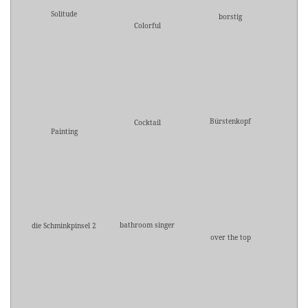
Solitude
borstig
Colorful
Bürstenkopf
Cocktail
Painting
bathroom singer
die Schminkpinsel 2
over the top