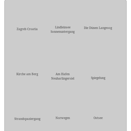
Lindleinsee
Die Dünen Langeoog
Zagreb Croatia
Sonnenuntergang
Kirche am Berg
Am Hafen
Spiegelung
Neuharlingersiel
Norwegen
Ostsee
Strandspaziergang