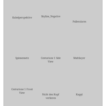
Skyline_Negative
Kabelperspektive
Pulleralarm
Spinnennetz
Centurione 1 Side
Multilayer
View
Centurione 1 Front
View
Nicht den Kopf
Kappl
verlieren