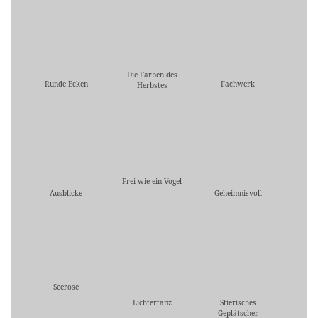
Die Farben des
Runde Ecken
Fachwerk
Herbstes
Frei wie ein Vogel
Ausblicke
Geheimnisvoll
Seerose
Lichtertanz
Stierisches
Geplätscher