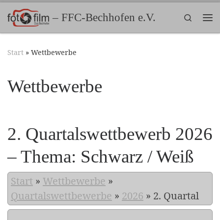
Zum Inhalt springen
– FFC-Bechhofen e.V.
Search
Me
Start
»
Wettbewerbe
Wettbewerbe
2. Quartalswettbewerb 2026
– Thema: Schwarz / Weiß
Start
»
Wettbewerbe
»
Quartalswettbewerbe
»
2026
»
2. Quartal