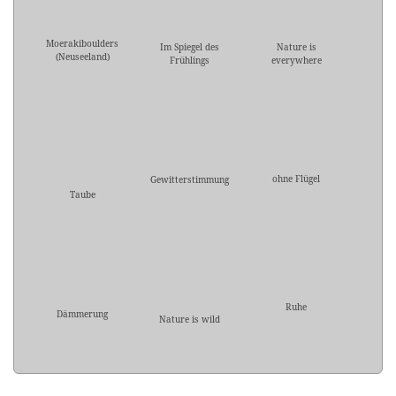
Moerakiboulders
Im Spiegel des
Nature is
(Neuseeland)
Frühlings
everywhere
ohne Flügel
Gewitterstimmung
Taube
Ruhe
Dämmerung
Nature is wild