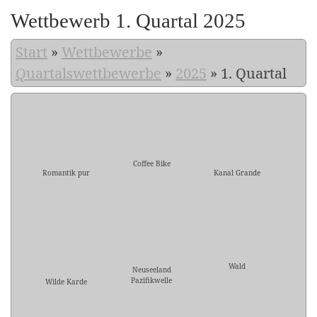
Wettbewerb 1. Quartal 2025
Start
»
Wettbewerbe
»
Quartalswettbewerbe
»
2025
»
1. Quartal
Coffee Bike
Romantik pur
Kanal Grande
Wald
Neuseeland
Pazifikwelle
Wilde Karde