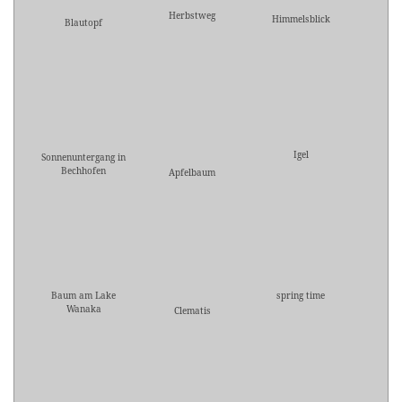
Herbstweg
Himmelsblick
Blautopf
Igel
Sonnenuntergang in
Bechhofen
Apfelbaum
Baum am Lake
spring time
Wanaka
Clematis