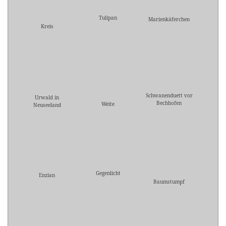
Tulipan
Marienkäferchen
Kreis
Schwanenduett vor
Urwald in
Bechhofen
Weite
Neuseeland
Gegenlicht
Enzian
Baumstumpf