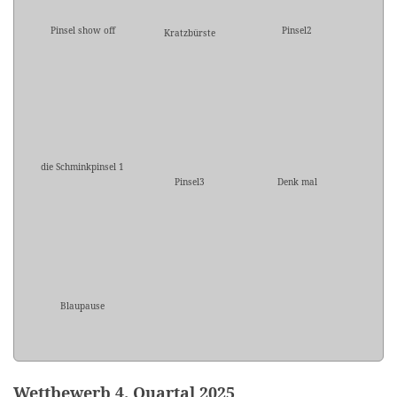
Pinsel show off
Pinsel2
Kratzbürste
die Schminkpinsel 1
Pinsel3
Denk mal
Blaupause
Wettbewerb 4. Quartal 2025