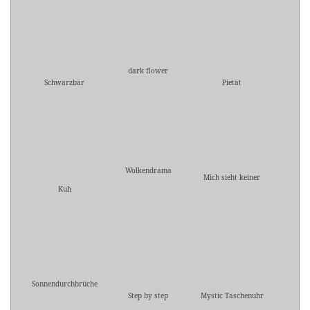
dark flower
Schwarzbär
Pietät
Wolkendrama
Mich sieht keiner
Kuh
Sonnendurchbrüche
Step by step
Mystic Taschenuhr