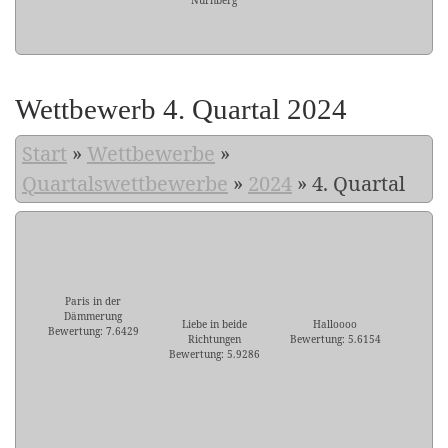
Nürnberg
Wettbewerb 4. Quartal 2024
Start
»
Wettbewerbe
»
Quartalswettbewerbe
»
2024
»
4. Quartal
Paris in der
Dämmerung
Liebe in beide
Halloooo
Bewertung: 7.6429
Richtungen
Bewertung: 5.6154
Bewertung: 5.9286