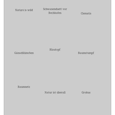
Schwanenduett vor
Nature is wild
Bechhofen
Clematis
Blautopf
Gänseblümchen
Baumstumpf
Baumnetz
Natur ist überall
Grokus