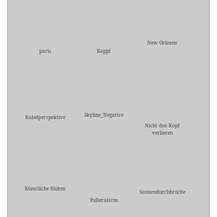
New Orleans
paris
Kappl
Skyline_Negative
Kabelperspektive
Nicht den Kopf
verlieren
Künstliche Blüten
Sonnendurchbrüche
Pulleralarm