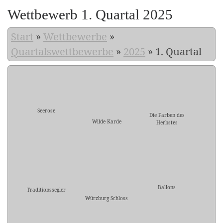
Wettbewerb 1. Quartal 2025
Start
»
Wettbewerbe
»
Quartalswettbewerbe
»
2025
»
1. Quartal
Seerose
Die Farben des
Wilde Karde
Herbstes
Ballons
Traditionssegler
Würzburg Schloss