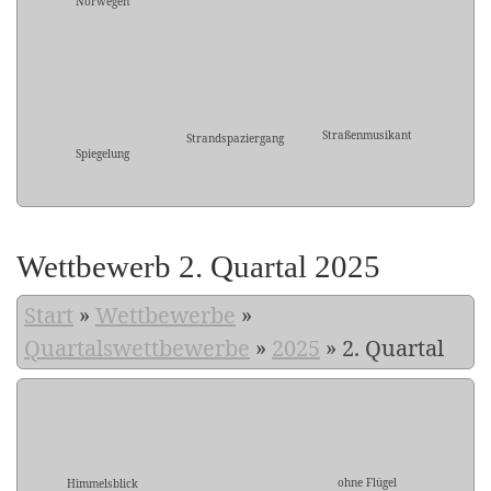
Norwegen
Straßenmusikant
Strandspaziergang
Spiegelung
Wettbewerb 2. Quartal 2025
Start
»
Wettbewerbe
»
Quartalswettbewerbe
»
2025
»
2. Quartal
ohne Flügel
Himmelsblick