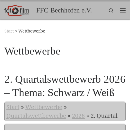
Zum Inhalt springen
– FFC-Bechhofen e.V.
Search
Me
Start
»
Wettbewerbe
Wettbewerbe
2. Quartalswettbewerb 2026
– Thema: Schwarz / Weiß
Start
»
Wettbewerbe
»
Quartalswettbewerbe
»
2026
»
2. Quartal