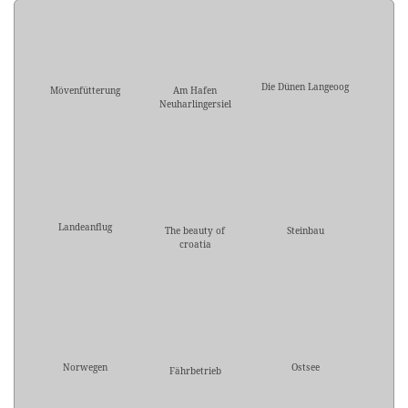
Die Dünen Langeoog
Mövenfütterung
Am Hafen
Neuharlingersiel
Landeanflug
The beauty of
Steinbau
croatia
Norwegen
Ostsee
Fährbetrieb