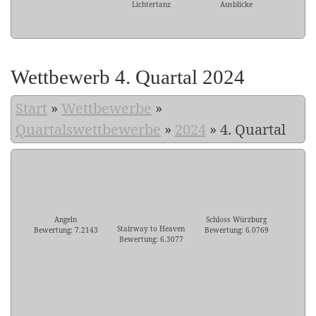
Lichtertanz
Ausblicke
Wettbewerb 4. Quartal 2024
Start
»
Wettbewerbe
»
Quartalswettbewerbe
»
2024
»
4. Quartal
Angeln
Schloss Würzburg
Stairway to Heaven
Bewertung: 7.2143
Bewertung: 6.0769
Bewertung: 6.3077