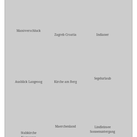
Manöverschluck
Zagreb Croatia
Indianer
Segelurlaub
Ausblick Langeoog
Kirche am Berg
Maerchenland
Lindleinsee
Sonnenuntergang
Stabkirche