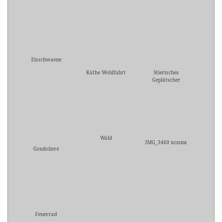
Eisschwaene
Käthe Wohlfahrt
Stierisches
Geplätscher
Wald
IMG_3460 копия
Gondoliere
Feuerrad