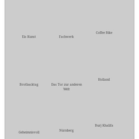
Coffee Bike
Eis Kunst
Fachwerk
Holland
Brotbacktag
Das Tor zur anderen
Welt
Burj Khalifa
Nürnberg
Geheimnisvoll