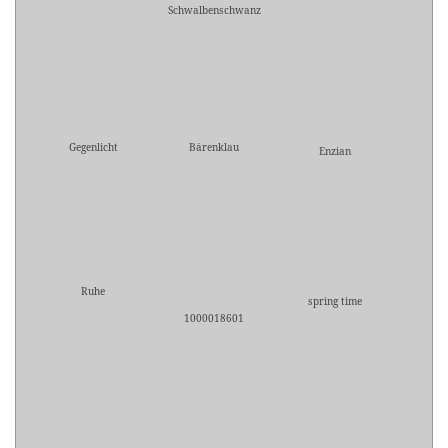
Schwalbenschwanz
Gegenlicht
Bärenklau
Enzian
Ruhe
spring time
1000018601