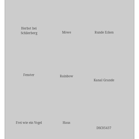
Herbst bei
Möwe
Runde Ecken
Schlierberg
Fenster
Rainbow
Kanal Grande
Frei wie ein Vogel
Haus
DSC05437