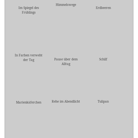
Himmelswege
Im Spiegel des
Erdbeeren
Frühlings
In Farben verweht
Pause über dem
Schilf
der Tag
Alltag
Rehe im Abendlicht
Tulipan
Marienkäferchen