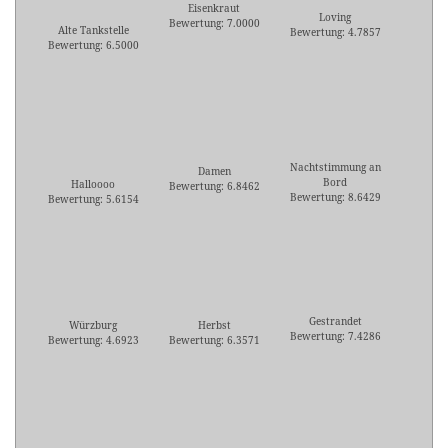
Eisenkraut
Loving
Bewertung: 7.0000
Alte Tankstelle
Bewertung: 4.7857
Bewertung: 6.5000
Nachtstimmung an
Damen
Bord
Halloooo
Bewertung: 6.8462
Bewertung: 8.6429
Bewertung: 5.6154
Gestrandet
Würzburg
Herbst
Bewertung: 7.4286
Bewertung: 4.6923
Bewertung: 6.3571