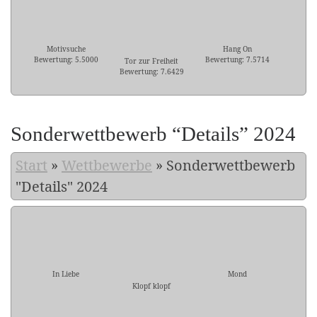
Motivsuche
Hang On
Bewertung: 5.5000
Bewertung: 7.5714
Tor zur Freiheit
Bewertung: 7.6429
Sonderwettbewerb “Details” 2024
Start
»
Wettbewerbe
»
Sonderwettbewerb
"Details" 2024
In Liebe
Mond
Klopf klopf