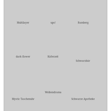
Multilayer
ups!
Bamberg
dark flower
Käferzeit
Schwarzbär
Wolkendrama
Mystic Taschenuhr
Schwarze Apotheke