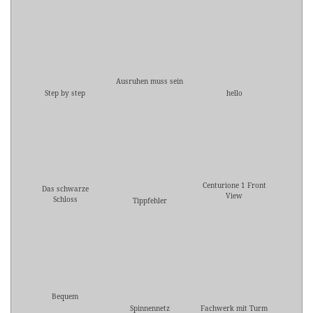
Ausruhen muss sein
Step by step
hello
Centurione 1 Front
Das schwarze
View
Schloss
Tippfehler
Bequem
Spinnennetz
Fachwerk mit Turm