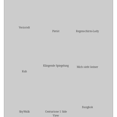
Verästelt
Pietät
Regenschirm-Lady
Klingende Spiegelung
Mich sieht keiner
Kuh
Bangkok
SkyWalk
Centurione 1 Side
View