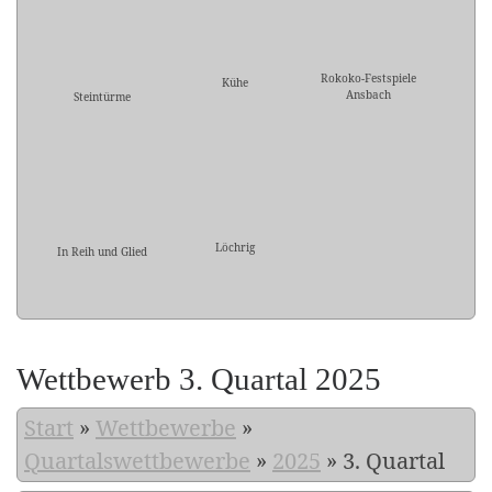
Rokoko-Festspiele
Kühe
Ansbach
Steintürme
Löchrig
In Reih und Glied
Wettbewerb 3. Quartal 2025
Start
»
Wettbewerbe
»
Quartalswettbewerbe
»
2025
»
3. Quartal