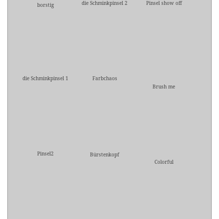
die Schminkpinsel 2
Pinsel show off
borstig
die Schminkpinsel 1
Farbchaos
Brush me
Pinsel2
Bürstenkopf
Colorful