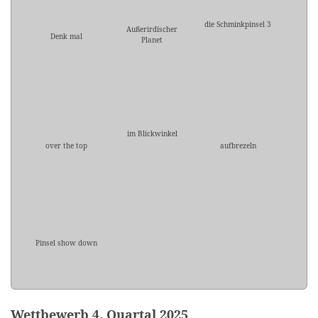
die Schminkpinsel 3
Außerirdischer
Denk mal
Planet
im Blickwinkel
over the top
aufbrezeln
Pinsel show down
Wettbewerb 4. Quartal 2025