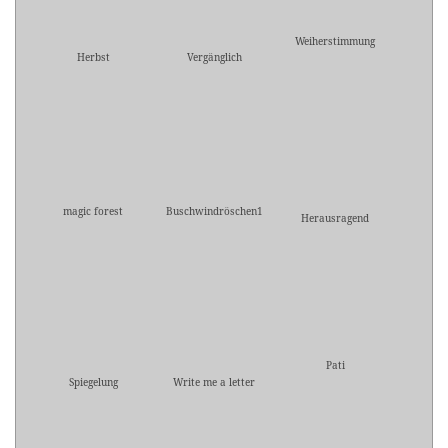
Weiherstimmung
Herbst
Vergänglich
magic forest
Buschwindröschen1
Herausragend
Pati
Spiegelung
Write me a letter