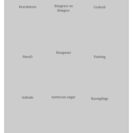
Bluegrass on
Kratzbürste
Cocktail
Bluegras
Blaupause
Pinsel3
Painting
bathroom singer
Solitude
Rasenpflege