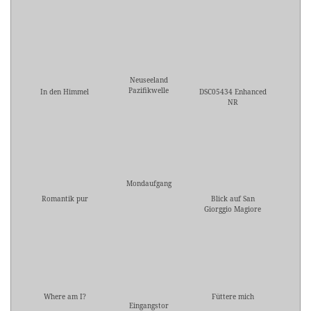
Neuseeland
Pazifikwelle
In den Himmel
DSC05434 Enhanced
NR
Mondaufgang
Romantik pur
Blick auf San
Giorggio Magiore
Where am I?
Füttere mich
Eingangstor