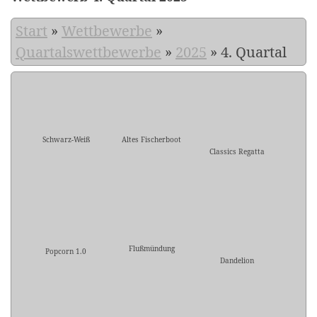
Start
»
Wettbewerbe
»
Quartalswettbewerbe
»
2025
»
4. Quartal
Schwarz-Weiß
Altes Fischerboot
Classics Regatta
Flußmündung
Popcorn 1.0
Dandelion