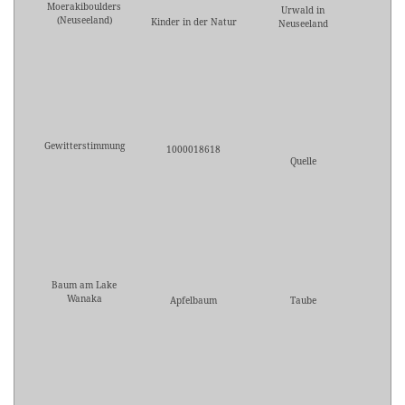
Moerakiboulders
Urwald in
(Neuseeland)
Kinder in der Natur
Neuseeland
Gewitterstimmung
1000018618
Quelle
Baum am Lake
Wanaka
Apfelbaum
Taube