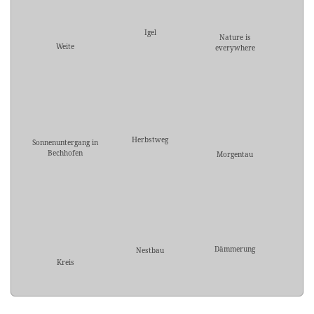
Igel
Nature is
Weite
everywhere
Herbstweg
Sonnenuntergang in
Bechhofen
Morgentau
Dämmerung
Nestbau
Kreis