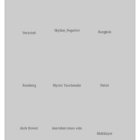
Skyline_Negative
Bangkok
Verästelt
Bamberg
Mystic Taschenuhr
Pietät
dark flower
Ausruhen muss sein
Multilayer