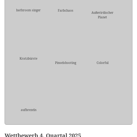
bathroom singer
Farbchaos
Außerirdischer
Planet
Kratzbürste
Pinselshooting
Colorful
aufbrezeln
Wettbewerb 4. Quartal 2025