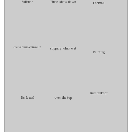
Solitude
Pinsel show down
Cocktail
die Schminkpinsel 3
slippery when wet
Painting
Bürstenkopf
Denk mal
over the top