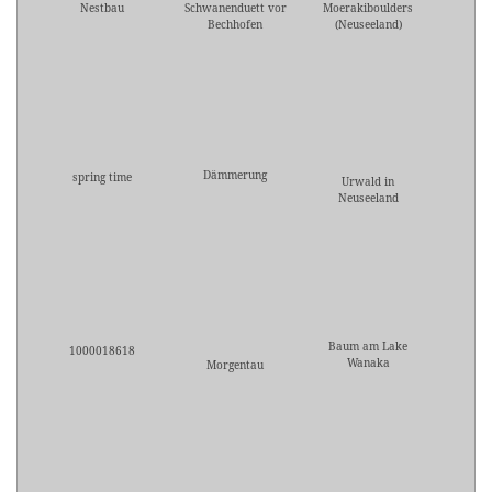
Nestbau
Schwanenduett vor
Moerakiboulders
Bechhofen
(Neuseeland)
Dämmerung
spring time
Urwald in
Neuseeland
Baum am Lake
1000018618
Wanaka
Morgentau