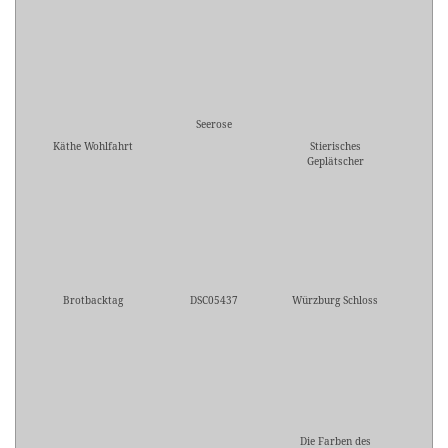
Seerose
Käthe Wohlfahrt
Stierisches
Geplätscher
Brotbacktag
DSC05437
Würzburg Schloss
Die Farben des