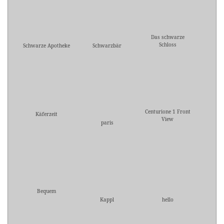
Das schwarze
Schloss
Schwarze Apotheke
Schwarzbär
Centurione 1 Front
Käferzeit
View
paris
Bequem
Kappl
hello