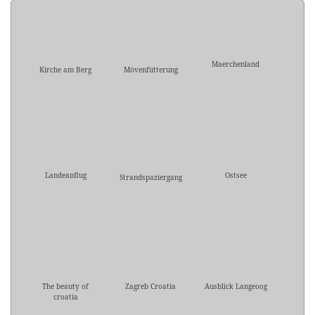
Maerchenland
Kirche am Berg
Mövenfütterung
Landeanflug
Ostsee
Strandspaziergang
The beauty of
Zagreb Croatia
Ausblick Langeoog
croatia