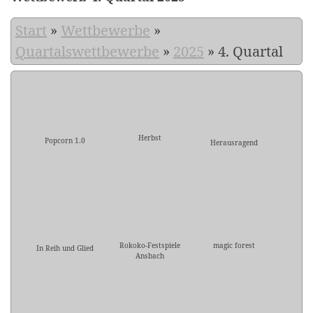
Start
»
Wettbewerbe
»
Quartalswettbewerbe
»
2025
»
4. Quartal
Herbst
Popcorn 1.0
Herausragend
Rokoko-Festspiele
magic forest
In Reih und Glied
Ansbach