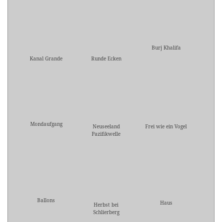
Burj Khalifa
Kanal Grande
Runde Ecken
Mondaufgang
Neuseeland
Frei wie ein Vogel
Pazifikwelle
Ballons
Haus
Herbst bei
Schlierberg