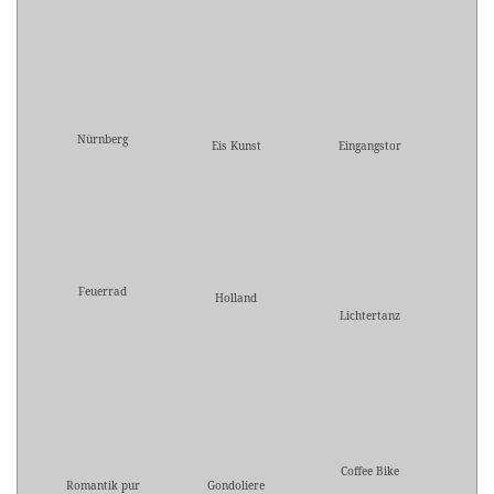
Nürnberg
Eis Kunst
Eingangstor
Feuerrad
Holland
Lichtertanz
Coffee Bike
Romantik pur
Gondoliere