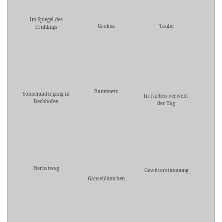
Im Spiegel des
Grokus
Taube
Frühlings
Baumnetz
Sonnenuntergang in
In Farben verweht
Bechhofen
der Tag
Herbstweg
Gewitterstimmung
Gänseblümchen