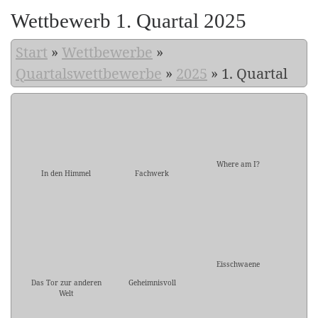
Wettbewerb 1. Quartal 2025
Start
»
Wettbewerbe
»
Quartalswettbewerbe
»
2025
»
1. Quartal
Where am I?
In den Himmel
Fachwerk
Eisschwaene
Das Tor zur anderen
Geheimnisvoll
Welt