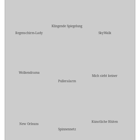
Klingende Spiegelung
Regenschirm-Lady
SkyWalk
Wolkendrama
Mich sieht keiner
Pulleralarm
Künstliche Blüten
New Orleans
Spinnennetz