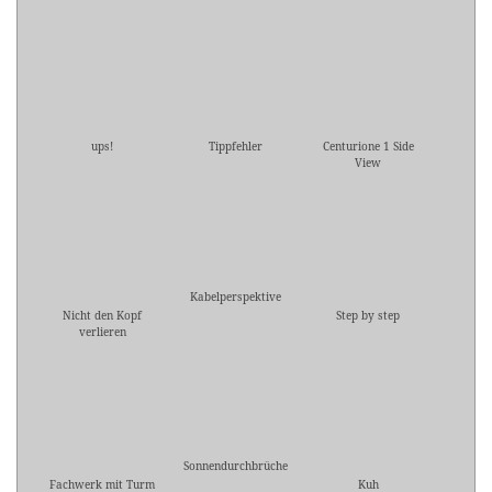
ups!
Tippfehler
Centurione 1 Side
View
Kabelperspektive
Nicht den Kopf
Step by step
verlieren
Sonnendurchbrüche
Fachwerk mit Turm
Kuh