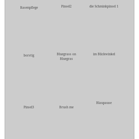
Pinsel2
die Schminkpinsel 1
Rasenpflege
Bluegrass on
im Blickwinkel
borstig
Bluegras
Blaupause
Pinsel3
Brush me