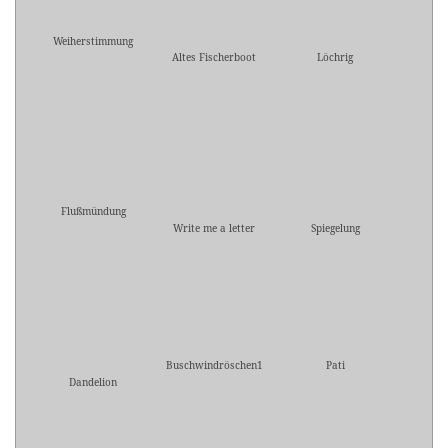
Weiherstimmung
Altes Fischerboot
Löchrig
Flußmündung
Write me a letter
Spiegelung
Buschwindröschen1
Pati
Dandelion