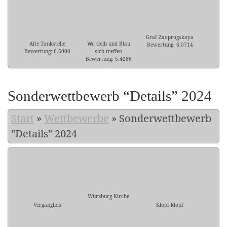
Graf Zaoprogskaya
Alte Tankstelle
Wo Gelb und Blau
Bewertung: 6.0714
Bewertung: 6.5000
sich treffen
Bewertung: 5.4286
Sonderwettbewerb “Details” 2024
Start
»
Wettbewerbe
»
Sonderwettbewerb
"Details" 2024
Würzburg Kirche
Vergänglich
Klopf klopf