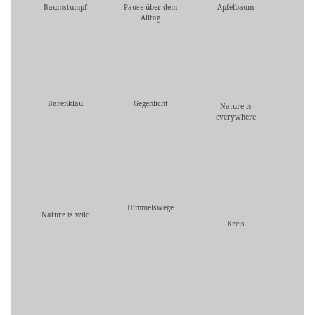
Baumstumpf
Pause über dem
Apfelbaum
Alltag
Bärenklau
Gegenlicht
Nature is
everywhere
Himmelswege
Nature is wild
Kreis