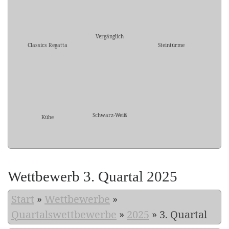
Vergänglich
Classics Regatta
Steintürme
Schwarz-Weiß
Kühe
Wettbewerb 3. Quartal 2025
Start
»
Wettbewerbe
»
Quartalswettbewerbe
»
2025
»
3. Quartal