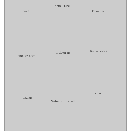
ohne Flügel
Weite
Clematis
Himmelsblick
Erdbeeren
1000018601
Ruhe
Enzian
Natur ist überall