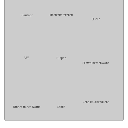
Marienkäferchen
Blautopf
Quelle
Igel
Tulipan
Schwalbenschwanz
Rehe im Abendlicht
Kinder in der Natur
Schilf