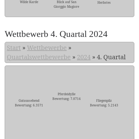
Wilde Karde
Blick auf San
Herbstes
Giorggio Magiore
Wettbewerb 4. Quartal 2024
Start
»
Wettbewerbe
»
Quartalswettbewerbe
»
2024
»
4. Quartal
Pferdeidylle
Bewertung: 7.0714
Gutaussehend
Fliegenpilz
Bewertung: 6.3571
Bewertung: 5.2143