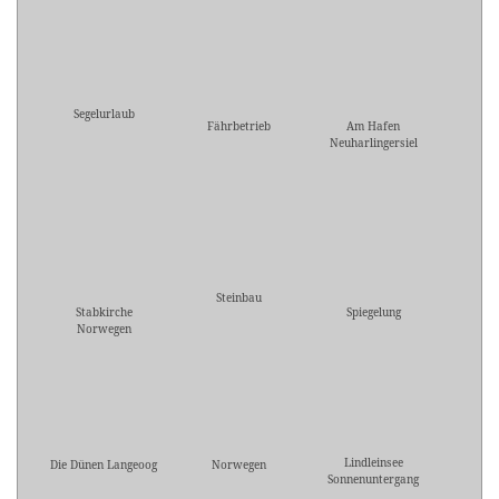
Segelurlaub
Fährbetrieb
Am Hafen
Neuharlingersiel
Steinbau
Stabkirche
Spiegelung
Norwegen
Lindleinsee
Die Dünen Langeoog
Norwegen
Sonnenuntergang