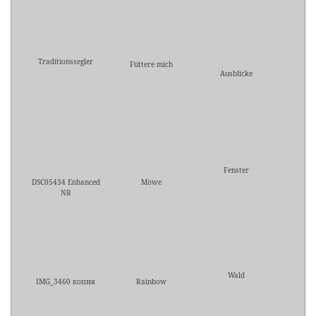
Traditionssegler
Füttere mich
Ausblicke
Fenster
DSC05434 Enhanced
Möwe
NR
Wald
IMG_3460 копия
Rainbow