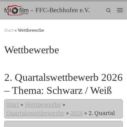
Zum Inhalt springen
– FFC-Bechhofen e.V.
Search
Me
Start
»
Wettbewerbe
Wettbewerbe
2. Quartalswettbewerb 2026
– Thema: Schwarz / Weiß
Start
»
Wettbewerbe
»
Quartalswettbewerbe
»
2026
»
2. Quartal