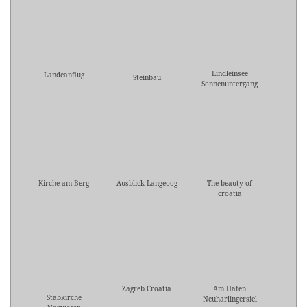
Lindleinsee
Landeanflug
Steinbau
Sonnenuntergang
Kirche am Berg
Ausblick Langeoog
The beauty of
croatia
Zagreb Croatia
Am Hafen
Stabkirche
Neuharlingersiel