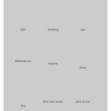
hello
Bamberg
ups!
Wolkendrama
Bequem
Pietät
Mich sieht keiner
dark flower
Kuh