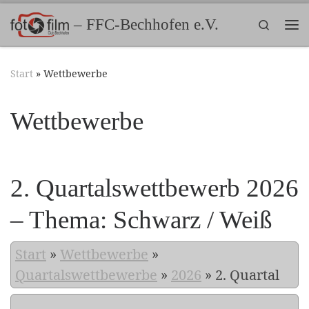
Zum Inhalt springen
– FFC-Bechhofen e.V.
Search
Me
Start
»
Wettbewerbe
Wettbewerbe
2. Quartalswettbewerb 2026
– Thema: Schwarz / Weiß
Start
»
Wettbewerbe
»
Quartalswettbewerbe
»
2026
»
2. Quartal