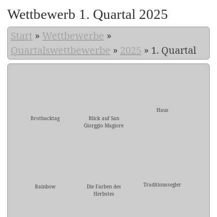
Wettbewerb 1. Quartal 2025
Start
»
Wettbewerbe
»
Quartalswettbewerbe
»
2025
»
1. Quartal
Haus
Brotbacktag
Blick auf San
Giorggio Magiore
Traditionssegler
Rainbow
Die Farben des
Herbstes