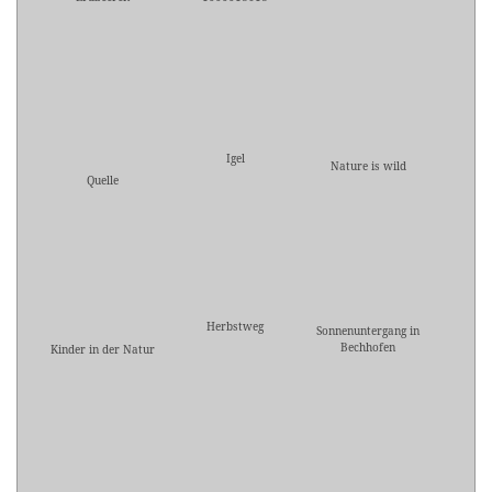
Igel
Nature is wild
Quelle
Herbstweg
Sonnenuntergang in
Bechhofen
Kinder in der Natur