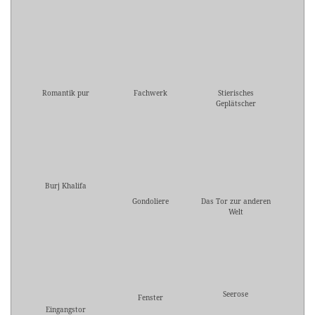
Romantik pur
Fachwerk
Stierisches
Geplätscher
Burj Khalifa
Gondoliere
Das Tor zur anderen
Welt
Seerose
Fenster
Eingangstor