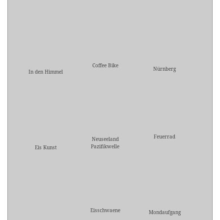
Coffee Bike
Nürnberg
In den Himmel
Feuerrad
Neuseeland
Pazifikwelle
Eis Kunst
Eisschwaene
Mondaufgang