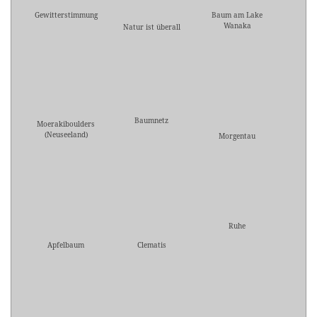
Gewitterstimmung
Baum am Lake
Wanaka
Natur ist überall
Baumnetz
Moerakiboulders
(Neuseeland)
Morgentau
Ruhe
Apfelbaum
Clematis