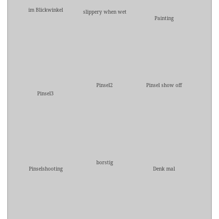
im Blickwinkel
slippery when wet
Painting
Pinsel2
Pinsel show off
Pinsel3
borstig
Pinselshooting
Denk mal