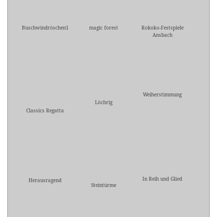
Buschwindröschen1
magic forest
Rokoko-Festspiele
Ansbach
Weiherstimmung
Löchrig
Classics Regatta
In Reih und Glied
Herausragend
Steintürme