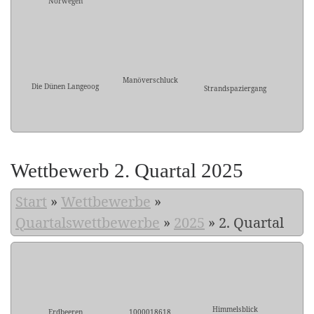
Norwegen
Manöverschluck
Die Dünen Langeoog
Strandspaziergang
Wettbewerb 2. Quartal 2025
Start
»
Wettbewerbe
»
Quartalswettbewerbe
»
2025
»
2. Quartal
Himmelsblick
Erdbeeren
1000018618