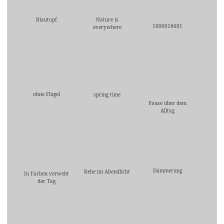
Blautopf
Nature is
1000018601
everywhere
ohne Flügel
spring time
Pause über dem
Alltag
Dämmerung
Rehe im Abendlicht
In Farben verweht
der Tag