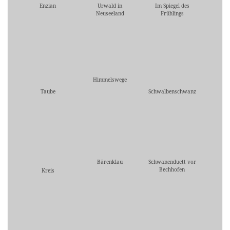
Enzian
Urwald in
Im Spiegel des
Neuseeland
Frühlings
Himmelswege
Taube
Schwalbenschwanz
Bärenklau
Schwanenduett vor
Bechhofen
Kreis