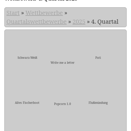
Start
»
Wettbewerbe
»
Quartalswettbewerbe
»
2025
»
4. Quartal
Schwarz-Weiß
Pati
Write me a letter
Altes Fischerboot
Flußmündung
Popcorn 1.0