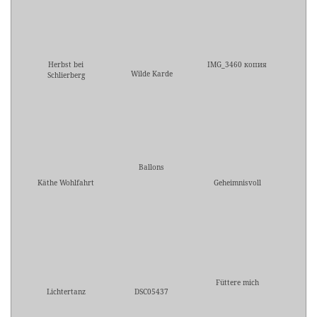
Herbst bei
IMG_3460 копия
Wilde Karde
Schlierberg
Ballons
Käthe Wohlfahrt
Geheimnisvoll
Füttere mich
Lichtertanz
DSC05437