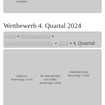
Ausblicke
Wettbewerb 4. Quartal 2024
Start
»
Wettbewerbe
»
Quartalswettbewerbe
»
2024
»
4. Quartal
Schlafende Katze
Bewertung: 7.1429
Halloooo
Wo Gelb und Blau
Bewertung: 5.6154
sich treffen
Bewertung: 5.4286