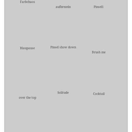
Farbchaos
aufbrezeln
Pinsel1
Pinsel show down
Blaupause
Brush me
Solitude
Cocktail
over the top