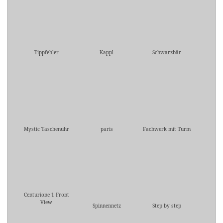
Tippfehler
Kappl
Schwarzbär
Mystic Taschenuhr
paris
Fachwerk mit Turm
Centurione 1 Front
View
Spinnennetz
Step by step