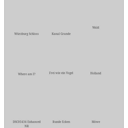
Wald
Würzburg Schloss
Kanal Grande
Frei wie ein Vogel
Holland
Where am I?
DSC05434 Enhanced
Runde Ecken
Möwe
NR