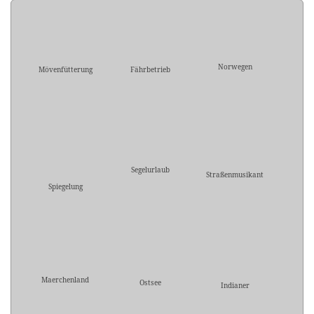
Norwegen
Mövenfütterung
Fährbetrieb
Segelurlaub
Straßenmusikant
Spiegelung
Maerchenland
Ostsee
Indianer