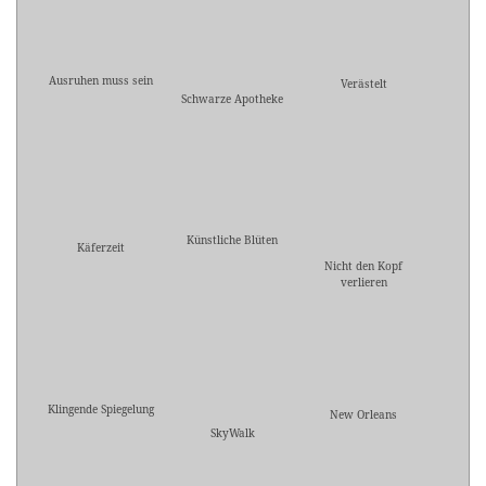
Ausruhen muss sein
Verästelt
Schwarze Apotheke
Künstliche Blüten
Käferzeit
Nicht den Kopf
verlieren
Klingende Spiegelung
New Orleans
SkyWalk