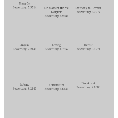
Hang On
Bewertung: 7.5714
Ein Moment für die
Stairway to Heaven
Ewigkeit
Bewertung: 6.3077
Bewertung: 4.9286
Angeln
Loving
Herbst
Bewertung: 7.2143
Bewertung: 4.7857
Bewertung: 6.3571
Eisenkraut
Inferno
Blütenflitter
Bewertung: 7.0000
Bewertung: 8.2143
Bewertung: 6.6429