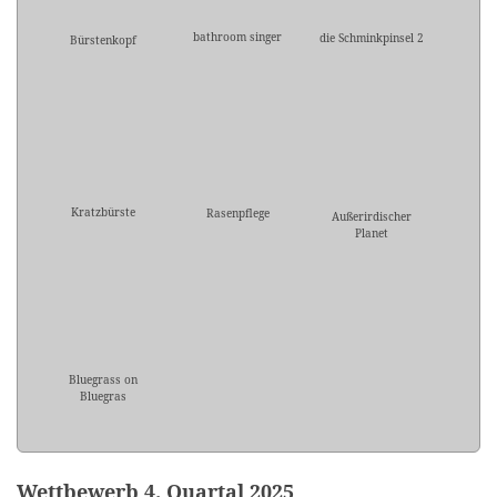
bathroom singer
die Schminkpinsel 2
Bürstenkopf
Kratzbürste
Rasenpflege
Außerirdischer
Planet
Bluegrass on
Bluegras
Wettbewerb 4. Quartal 2025