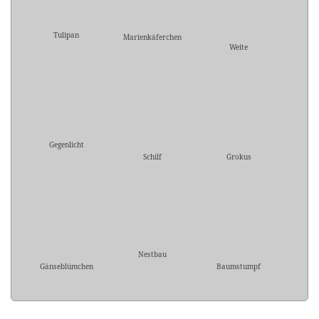
Tulipan
Marienkäferchen
Weite
Gegenlicht
Schilf
Grokus
Nestbau
Gänseblümchen
Baumstumpf