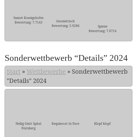
Sunset Koenigshofen
Geometrisch
Bewertung: 7.7143
Bewertung: 5.9286
Spinne
Bewertung: 7.0714
Sonderwettbewerb “Details” 2024
Start
»
Wettbewerbe
»
Sonderwettbewerb
"Details" 2024
Heilig Geist Spital
Requiescat In Pace
Klopf klopf
Nürnberg