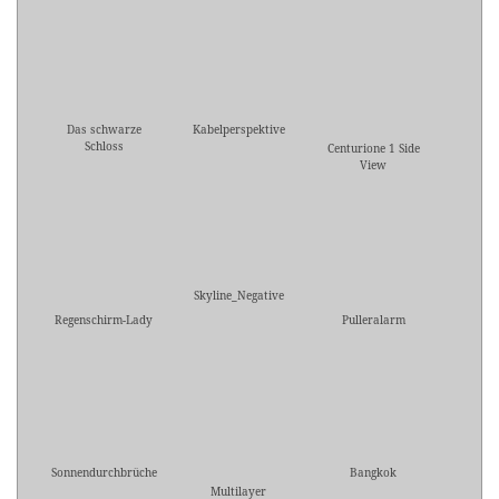
Das schwarze
Kabelperspektive
Schloss
Centurione 1 Side
View
Skyline_Negative
Regenschirm-Lady
Pulleralarm
Sonnendurchbrüche
Bangkok
Multilayer