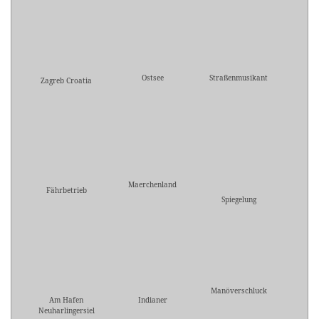
Ostsee
Straßenmusikant
Zagreb Croatia
Maerchenland
Fährbetrieb
Spiegelung
Manöverschluck
Am Hafen
Indianer
Neuharlingersiel