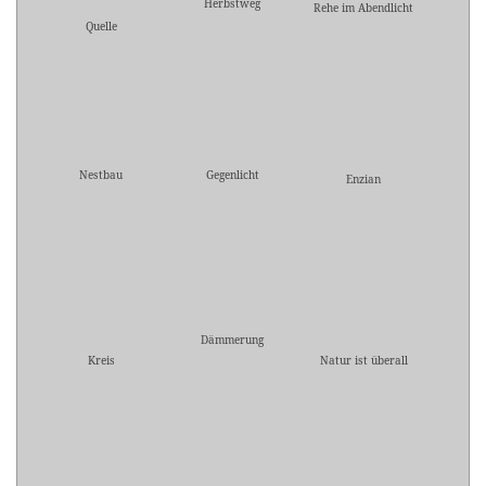
Herbstweg
Rehe im Abendlicht
Quelle
Nestbau
Gegenlicht
Enzian
Dämmerung
Kreis
Natur ist überall