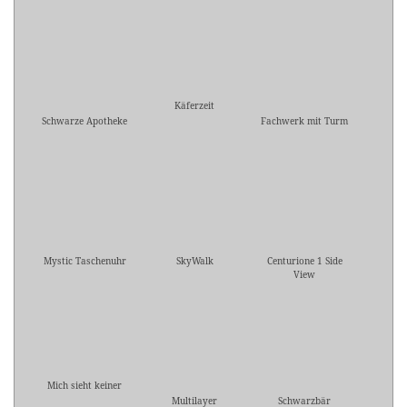
Käferzeit
Schwarze Apotheke
Fachwerk mit Turm
Mystic Taschenuhr
SkyWalk
Centurione 1 Side
View
Mich sieht keiner
Multilayer
Schwarzbär