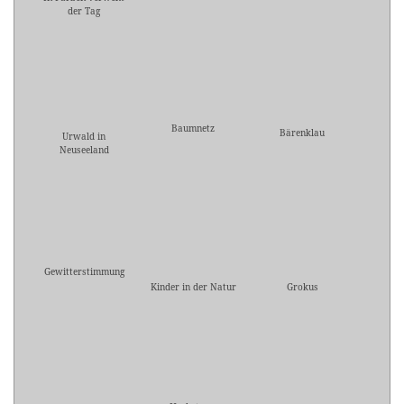
der Tag
Baumnetz
Bärenklau
Urwald in
Neuseeland
Gewitterstimmung
Kinder in der Natur
Grokus