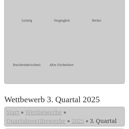
Löchrig
Vergänglich
Herbst
Buschwindröschen1
Altes Fischerboot
Wettbewerb 3. Quartal 2025
Start
»
Wettbewerbe
»
Quartalswettbewerbe
»
2025
»
3. Quartal