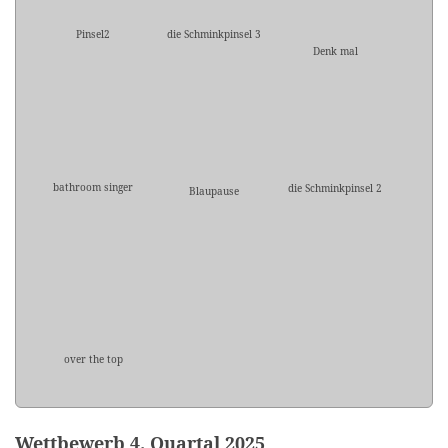
Pinsel2
die Schminkpinsel 3
Denk mal
bathroom singer
die Schminkpinsel 2
Blaupause
over the top
Wettbewerb 4. Quartal 2025