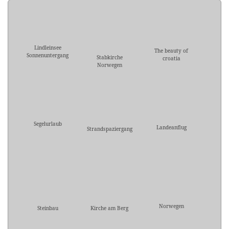
Lindleinsee
The beauty of
Sonnenuntergang
Stabkirche
croatia
Norwegen
Segelurlaub
Landeanflug
Strandspaziergang
Norwegen
Steinbau
Kirche am Berg