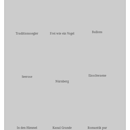
Ballons
Traditionssegler
Frei wie ein Vogel
Eisschwaene
Seerose
Nürnberg
In den Himmel
Kanal Grande
Romantik pur