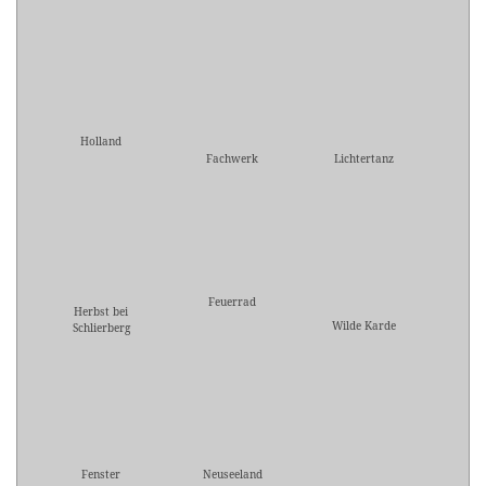
Holland
Fachwerk
Lichtertanz
Feuerrad
Herbst bei
Wilde Karde
Schlierberg
Fenster
Neuseeland