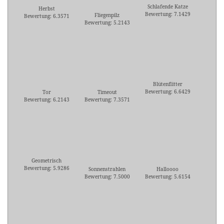
Schlafende Katze
Herbst
Bewertung: 7.1429
Fliegenpilz
Bewertung: 6.3571
Bewertung: 5.2143
Blütenflitter
Bewertung: 6.6429
Tor
Timeout
Bewertung: 6.2143
Bewertung: 7.3571
Geometrisch
Bewertung: 5.9286
Sonnenstrahlen
Halloooo
Bewertung: 7.5000
Bewertung: 5.6154