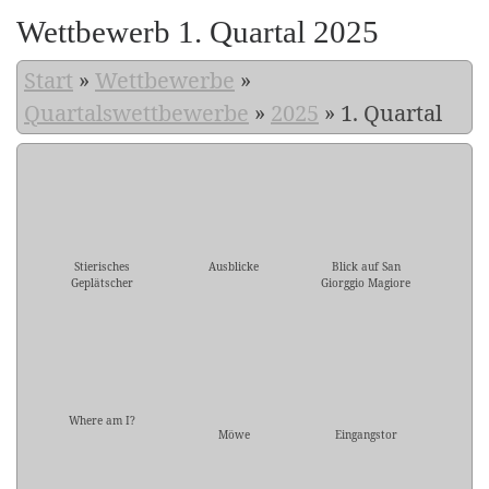
Wettbewerb 1. Quartal 2025
Start
»
Wettbewerbe
»
Quartalswettbewerbe
»
2025
»
1. Quartal
Stierisches
Ausblicke
Blick auf San
Geplätscher
Giorggio Magiore
Where am I?
Möwe
Eingangstor