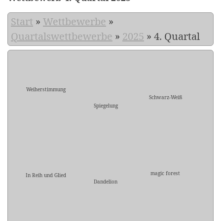
Start
»
Wettbewerbe
»
Quartalswettbewerbe
»
2025
»
4. Quartal
Weiherstimmung
Schwarz-Weiß
Spiegelung
magic forest
In Reih und Glied
Dandelion