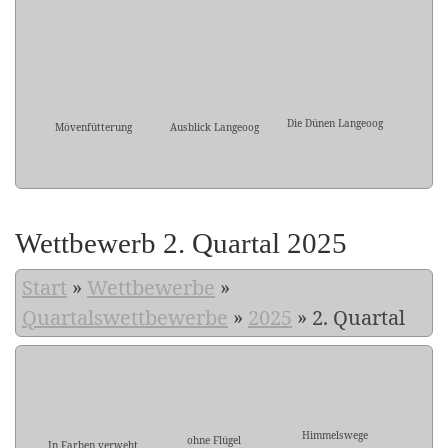
Die Dünen Langeoog
Mövenfütterung
Ausblick Langeoog
Wettbewerb 2. Quartal 2025
Start
»
Wettbewerbe
»
Quartalswettbewerbe
»
2025
»
2. Quartal
Himmelswege
ohne Flügel
In Farben verweht