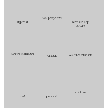
Kabelperspektive
Tippfehler
Nicht den Kopf
verlieren
Klingende Spiegelung
Ausruhen muss sein
Verästelt
dark flower
ups!
Spinnennetz