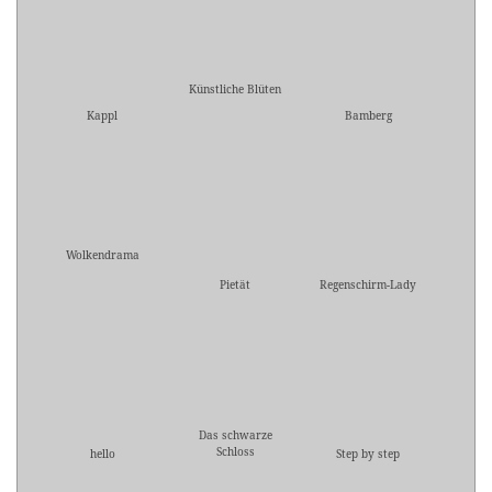
Künstliche Blüten
Kappl
Bamberg
Wolkendrama
Pietät
Regenschirm-Lady
Das schwarze
Schloss
hello
Step by step