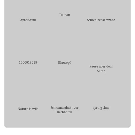
Tulipan
Apfelbaum
Schwalbenschwanz
1000018618
Blautopf
Pause über dem
Alltag
Schwanenduett vor
spring time
Nature is wild
Bechhofen