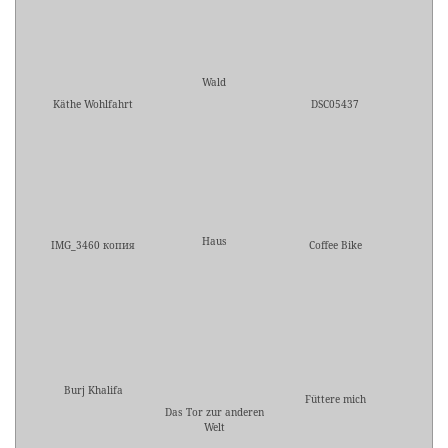
Wald
Käthe Wohlfahrt
DSC05437
Haus
IMG_3460 копия
Coffee Bike
Burj Khalifa
Füttere mich
Das Tor zur anderen
Welt