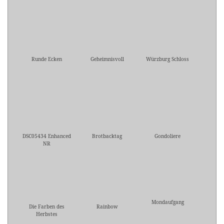
Runde Ecken
Geheimnisvoll
Würzburg Schloss
DSC05434 Enhanced
Brotbacktag
Gondoliere
NR
Mondaufgang
Die Farben des
Rainbow
Herbstes