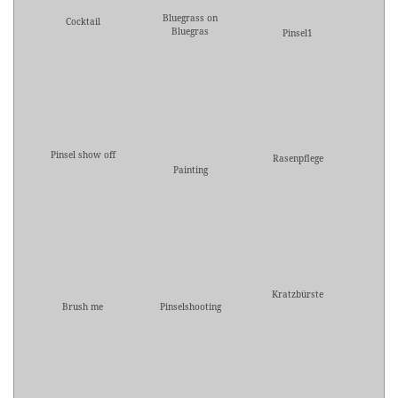
Bluegrass on
Cocktail
Bluegras
Pinsel1
Pinsel show off
Rasenpflege
Painting
Kratzbürste
Brush me
Pinselshooting