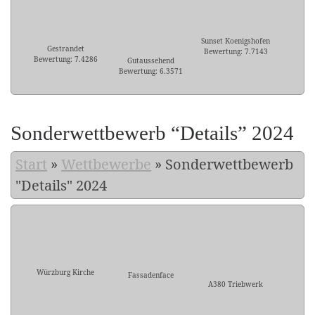
Sunset Koenigshofen
Gestrandet
Bewertung: 7.7143
Bewertung: 7.4286
Gutaussehend
Bewertung: 6.3571
Sonderwettbewerb “Details” 2024
Start
»
Wettbewerbe
»
Sonderwettbewerb
"Details" 2024
Würzburg Kirche
Fassadenface
A380 Triebwerk