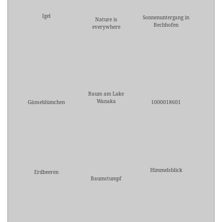
Igel
Sonnenuntergang in
Nature is
Bechhofen
everywhere
Baum am Lake
Wanaka
Gänseblümchen
1000018601
Himmelsblick
Erdbeeren
Baumstumpf