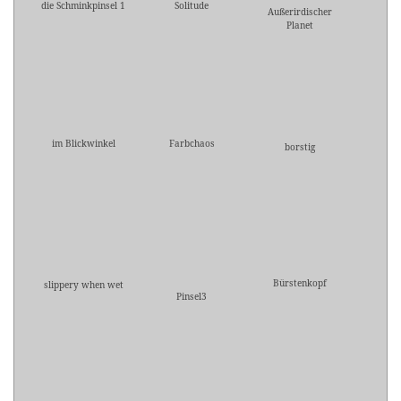
die Schminkpinsel 1
Solitude
Außerirdischer
Planet
im Blickwinkel
Farbchaos
borstig
Bürstenkopf
slippery when wet
Pinsel3