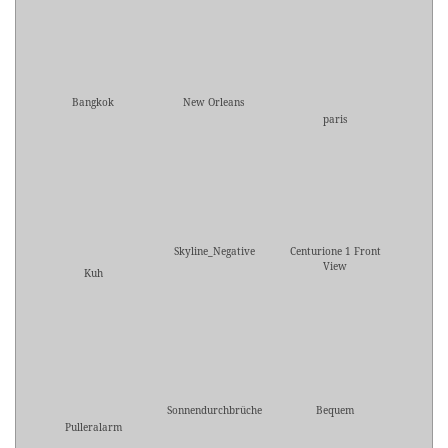
Bangkok
New Orleans
paris
Skyline_Negative
Centurione 1 Front
View
Kuh
Sonnendurchbrüche
Bequem
Pulleralarm