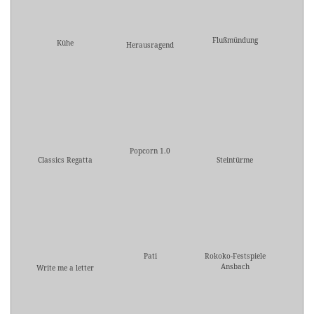
Flußmündung
Kühe
Herausragend
Popcorn 1.0
Classics Regatta
Steintürme
Pati
Rokoko-Festspiele
Ansbach
Write me a letter