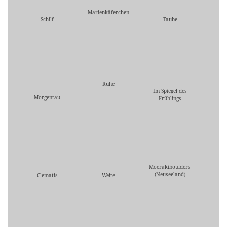
Marienkäferchen
Schilf
Taube
Ruhe
Im Spiegel des
Morgentau
Frühlings
Moerakiboulders
(Neuseeland)
Clematis
Weite