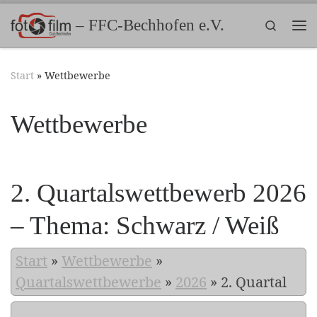
Zum Inhalt springen
– FFC-Bechhofen e.V.
Search
Me
Start
»
Wettbewerbe
Wettbewerbe
2. Quartalswettbewerb 2026
– Thema: Schwarz / Weiß
Start
»
Wettbewerbe
»
Quartalswettbewerbe
»
2026
»
2. Quartal