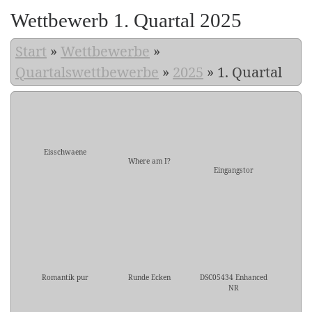
Wettbewerb 1. Quartal 2025
Start
»
Wettbewerbe
»
Quartalswettbewerbe
»
2025
»
1. Quartal
Eisschwaene
Where am I?
Eingangstor
Romantik pur
Runde Ecken
DSC05434 Enhanced
NR