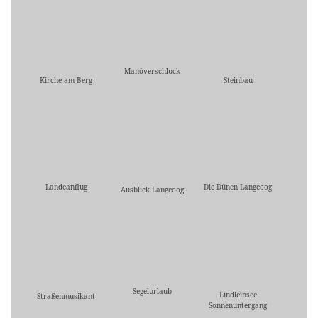
Manöverschluck
Kirche am Berg
Steinbau
Landeanflug
Die Dünen Langeoog
Ausblick Langeoog
Segelurlaub
Lindleinsee
Straßenmusikant
Sonnenuntergang