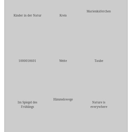
Marienkäferchen
Kinder in der Natur
Kreis
1000018601
Weite
Taube
Himmelswege
Im Spiegel des
Nature is
Frühlings
everywhere