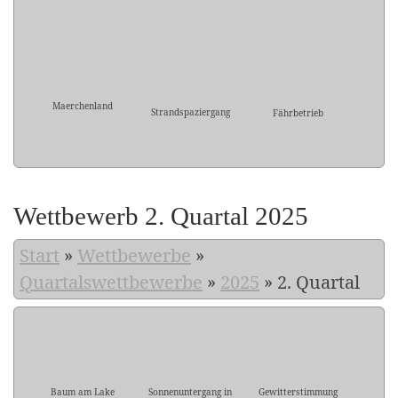
Maerchenland
Strandspaziergang
Fährbetrieb
Wettbewerb 2. Quartal 2025
Start
»
Wettbewerbe
»
Quartalswettbewerbe
»
2025
»
2. Quartal
Baum am Lake
Sonnenuntergang in
Gewitterstimmung