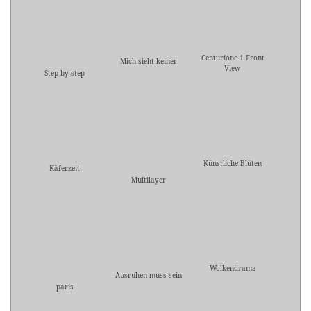
Centurione 1 Front
Mich sieht keiner
View
Step by step
Künstliche Blüten
Käferzeit
Multilayer
Wolkendrama
Ausruhen muss sein
paris