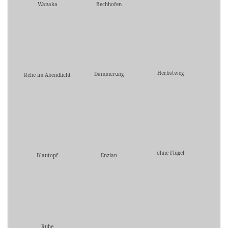
Wanaka
Bechhofen
Herbstweg
Dämmerung
Rehe im Abendlicht
ohne Flügel
Blautopf
Enzian
Ruhe