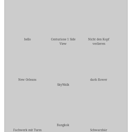
hello
Centurione 1 Side
Nicht den Kopf
View
verlieren
New Orleans
dark flower
SkyWalk
Bangkok
Fachwerk mit Turm
Schwarzbär