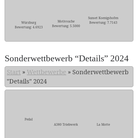
Sunset Koenigshofen
Motivsuche
Würzburg
Bewertung: 7.7143
Bewertung: 5.5000
Bewertung: 4.6923
Sonderwettbewerb “Details” 2024
Start
»
Wettbewerbe
»
Sonderwettbewerb
"Details" 2024
Pedal
A380 Triebwerk
La Motte