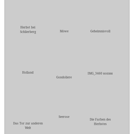
Herbst bei
Möwe
Geheimnisvoll
Schlierberg
Holland
IMG_3460 копия
Gondoliere
Seerose
Die Farben des
Das Tor zur anderen
Herbstes
Welt