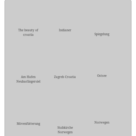
The beauty of
Indianer
Spiegelung
croatia
Ostsee
Am Hafen
Zagreb Croatia
Neuharlingersiel
Norwegen
Mövenfütterung
Stabkirche
Norwegen