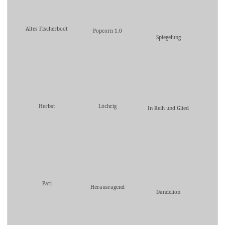
Altes Fischerboot
Popcorn 1.0
Spiegelung
Herbst
Löchrig
In Reih und Glied
Pati
Herausragend
Dandelion