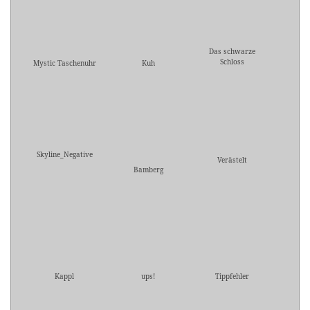
Das schwarze
Schloss
Mystic Taschenuhr
Kuh
Skyline_Negative
Verästelt
Bamberg
Kappl
ups!
Tippfehler