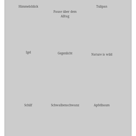
Himmelsblick
Tulipan
Pause über dem
Alltag
Igel
Gegenlicht
Nature is wild
Schilf
Schwalbenschwanz
Apfelbaum