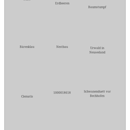
Erdbeeren
Baumstumpf
Bärenklau
Nestbau
Urwald in
Neuseeland
Schwanenduett vor
1000018618
Bechhofen
Clematis