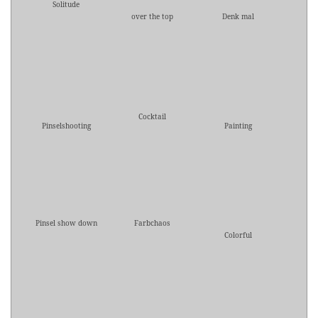
Solitude
over the top
Denk mal
Cocktail
Pinselshooting
Painting
Pinsel show down
Farbchaos
Colorful