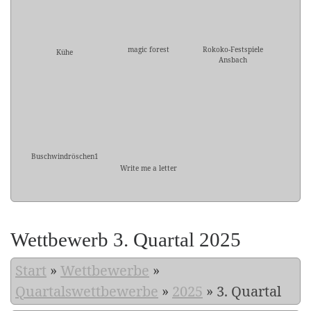
magic forest
Rokoko-Festspiele
Kühe
Ansbach
Buschwindröschen1
Write me a letter
Wettbewerb 3. Quartal 2025
Start
»
Wettbewerbe
»
Quartalswettbewerbe
»
2025
»
3. Quartal