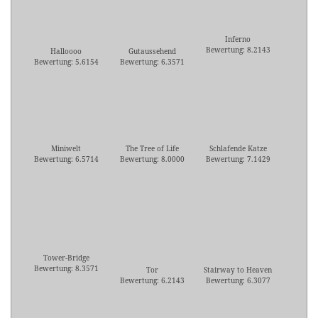
Inferno
Bewertung: 8.2143
Halloooo
Gutaussehend
Bewertung: 5.6154
Bewertung: 6.3571
Miniwelt
The Tree of Life
Schlafende Katze
Bewertung: 6.5714
Bewertung: 8.0000
Bewertung: 7.1429
Tower-Bridge
Bewertung: 8.3571
Tor
Stairway to Heaven
Bewertung: 6.2143
Bewertung: 6.3077