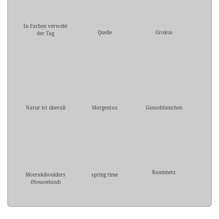
In Farben verweht
Quelle
Grokus
der Tag
Natur ist überall
Morgentau
Gänseblümchen
Baumnetz
Moerakiboulders
spring time
(Neuseeland)