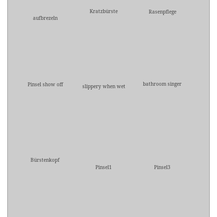
Kratzbürste
Rasenpflege
aufbrezeln
bathroom singer
Pinsel show off
slippery when wet
Bürstenkopf
Pinsel1
Pinsel3