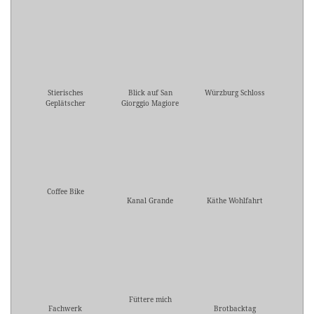
Stierisches
Blick auf San
Würzburg Schloss
Geplätscher
Giorggio Magiore
Coffee Bike
Kanal Grande
Käthe Wohlfahrt
Füttere mich
Fachwerk
Brotbacktag