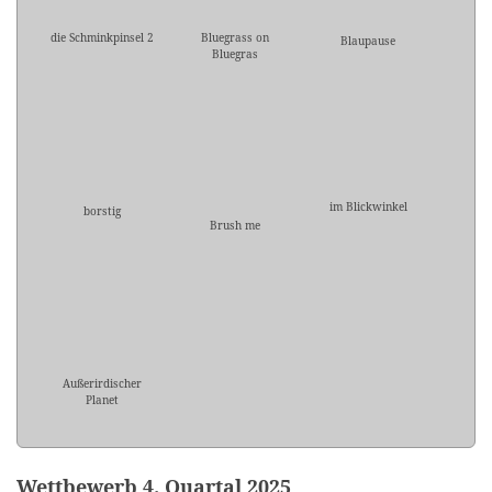
die Schminkpinsel 2
Bluegrass on
Blaupause
Bluegras
im Blickwinkel
borstig
Brush me
Außerirdischer
Planet
Wettbewerb 4. Quartal 2025