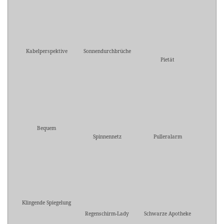
Kabelperspektive
Sonnendurchbrüche
Pietät
Bequem
Spinnennetz
Pulleralarm
Klingende Spiegelung
Regenschirm-Lady
Schwarze Apotheke