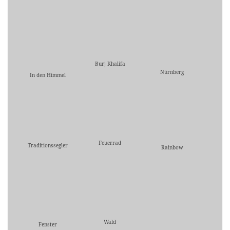
Burj Khalifa
Nürnberg
In den Himmel
Feuerrad
Traditionssegler
Rainbow
Wald
Fenster