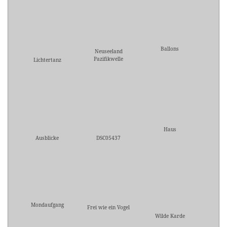
Ballons
Neuseeland
Pazifikwelle
Lichtertanz
Haus
Ausblicke
DSC05437
Mondaufgang
Frei wie ein Vogel
Wilde Karde