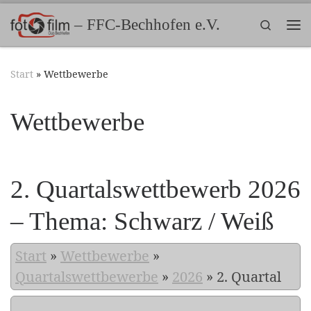
Zum Inhalt springen
– FFC-Bechhofen e.V.
Search
Me
Start
»
Wettbewerbe
Wettbewerbe
2. Quartalswettbewerb 2026
– Thema: Schwarz / Weiß
Start
»
Wettbewerbe
»
Quartalswettbewerbe
»
2026
»
2. Quartal