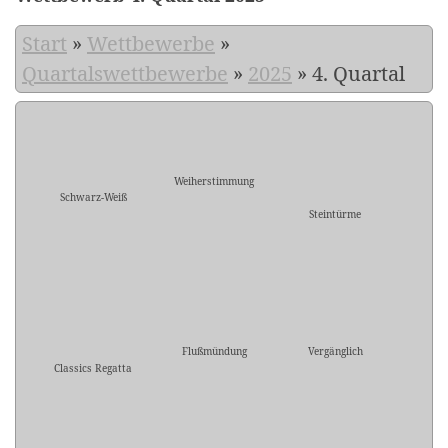
Start
»
Wettbewerbe
»
Quartalswettbewerbe
»
2025
»
4. Quartal
Weiherstimmung
Schwarz-Weiß
Steintürme
Flußmündung
Vergänglich
Classics Regatta