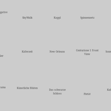
gative
SkyWalk
Kappl
Spinnennetz
Centurione 1 Front
Käferzeit
New Orleans
Sonn
View
ler
rama
Künstliche Blüten
Das schwarze
Kab
Schloss
Pietät