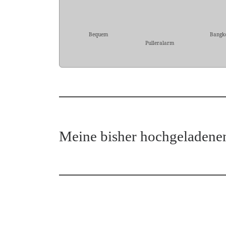
Bequem
Bangk
Pulleralarm
Meine bisher hochgeladene