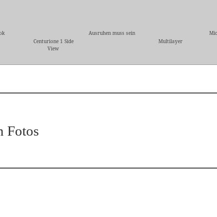
ok
Ausruhen muss sein
Mic
Centurione 1 Side
Multilayer
View
n Fotos