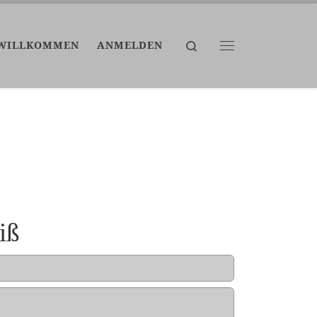
Search
WILLKOMMEN
ANMELDEN
Menü
iß