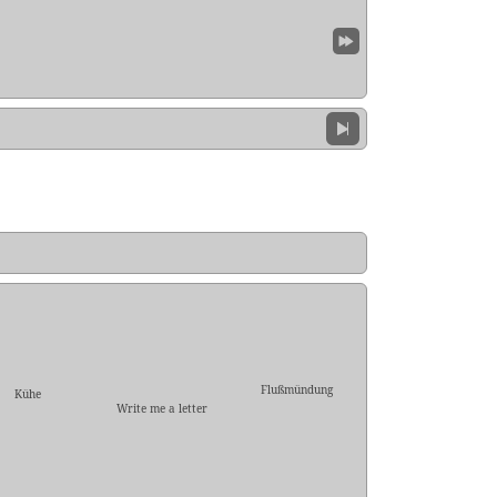
Flußmündung
Kühe
Write me a letter