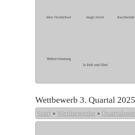
Altes Fischerboot
magic forest
Buschwindr
Weiherstimmung
In Reih und Glied
Wettbewerb 3. Quartal 202
Start
»
Wettbewerbe
»
Quartalswe