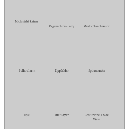
Mich sieht keiner
Regenschirm-Lady
Mystic Taschenuhr
Pulleralarm
Tippfehler
Spinnennetz
ups!
Multilayer
Centurione 1 Side
View