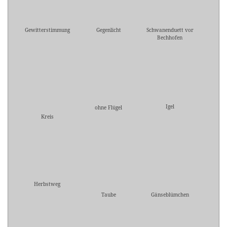
Gewitterstimmung
Gegenlicht
Schwanenduett vor
Bechhofen
Igel
ohne Flügel
Kreis
Herbstweg
Taube
Gänseblümchen