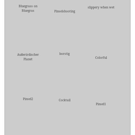
Bluegrass on
slippery when wet
Bluegras
Pinselshooting
borstig
Außerirdischer
Colorful
Planet
Pinsel2
Cocktail
Pinsel1