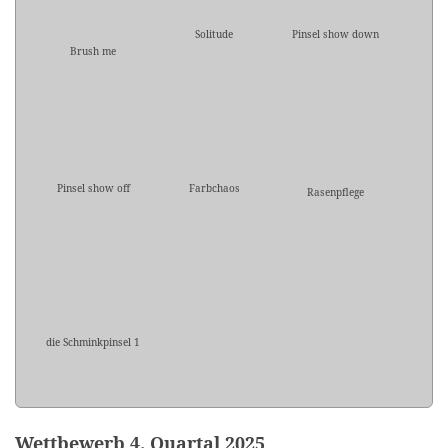
Solitude
Pinsel show down
Brush me
Pinsel show off
Farbchaos
Rasenpflege
die Schminkpinsel 1
Wettbewerb 4. Quartal 2025