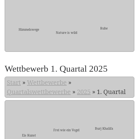
Ruhe
Himmelswege
Nature is wild
Wettbewerb 1. Quartal 2025
Start
»
Wettbewerbe
»
Quartalswettbewerbe
»
2025
»
1. Quartal
Burj Khalifa
Frei wie ein Vogel
Eis Kunst