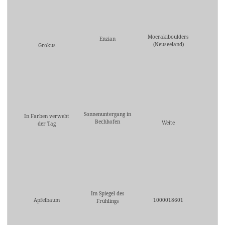
Moerakiboulders
Enzian
(Neuseeland)
Grokus
Sonnenuntergang in
In Farben verweht
Bechhofen
Weite
der Tag
Im Spiegel des
Apfelbaum
1000018601
Frühlings