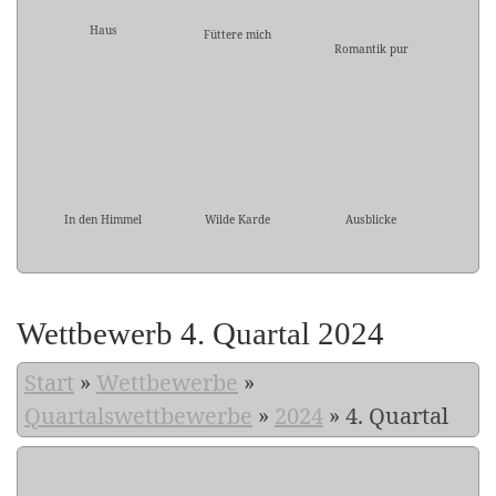
Haus
Füttere mich
Romantik pur
In den Himmel
Wilde Karde
Ausblicke
Wettbewerb 4. Quartal 2024
Start
»
Wettbewerbe
»
Quartalswettbewerbe
»
2024
»
4. Quartal