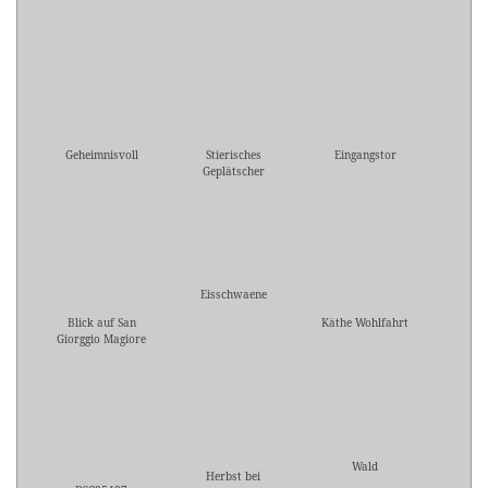
Geheimnisvoll
Stierisches
Eingangstor
Geplätscher
Eisschwaene
Blick auf San
Käthe Wohlfahrt
Giorggio Magiore
Wald
Herbst bei