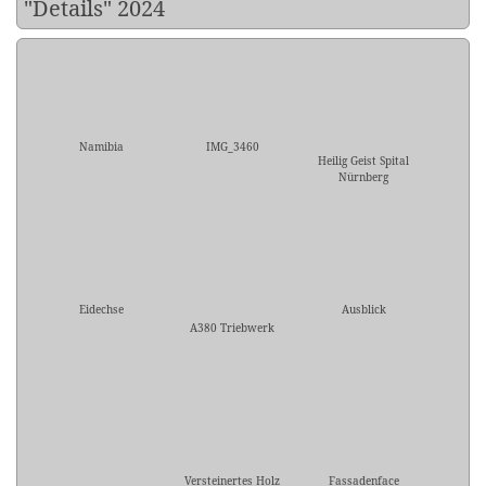
"Details" 2024
Namibia
IMG_3460
Heilig Geist Spital
Nürnberg
Eidechse
Ausblick
A380 Triebwerk
Versteinertes Holz
Fassadenface