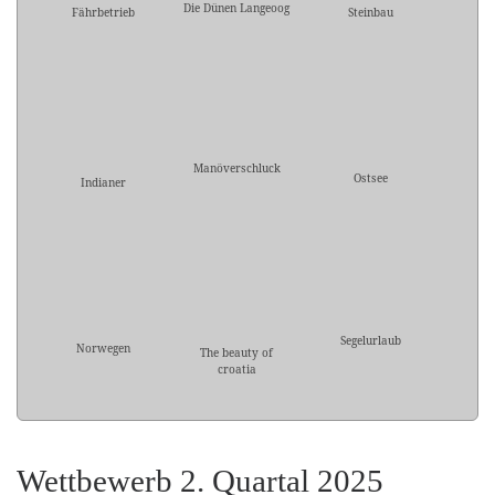
Die Dünen Langeoog
Fährbetrieb
Steinbau
Manöverschluck
Ostsee
Indianer
Segelurlaub
Norwegen
The beauty of
croatia
Wettbewerb 2. Quartal 2025