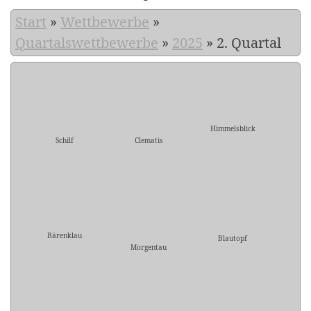
Start
»
Wettbewerbe
»
Quartalswettbewerbe
»
2025
»
2. Quartal
Himmelsblick
Schilf
Clematis
Bärenklau
Blautopf
Morgentau