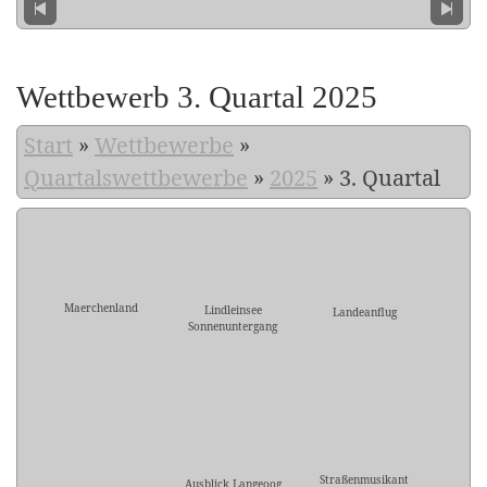
Wettbewerb 3. Quartal 2025
Start
»
Wettbewerbe
»
Quartalswettbewerbe
»
2025
»
3. Quartal
Maerchenland
Lindleinsee
Landeanflug
Sonnenuntergang
Straßenmusikant
Ausblick Langeoog