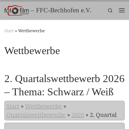
Zum Inhalt springen
– FFC-Bechhofen e.V.
Search
Me
Start
»
Wettbewerbe
Wettbewerbe
2. Quartalswettbewerb 2026
– Thema: Schwarz / Weiß
Start
»
Wettbewerbe
»
Quartalswettbewerbe
»
2026
»
2. Quartal