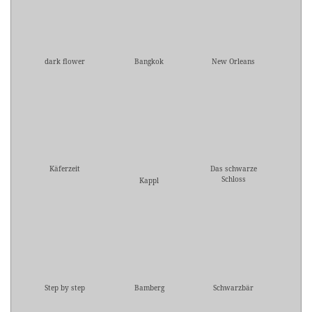
dark flower
Bangkok
New Orleans
Käferzeit
Das schwarze
Schloss
Kappl
Step by step
Bamberg
Schwarzbär