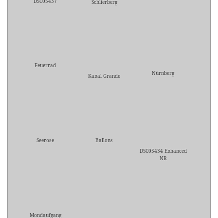
DSC05437
Schlierberg
Feuerrad
Nürnberg
Kanal Grande
Seerose
Ballons
DSC05434 Enhanced
NR
Mondaufgang