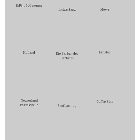
IMG_3460 копия
Lichtertanz
Möwe
Fenster
Holland
Die Farben des
Herbstes
Neuseeland
Coffee Bike
Pazifikwelle
Brotbacktag