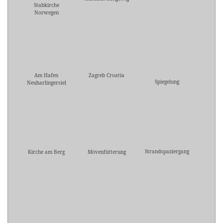
Stabkirche
Norwegen
Am Hafen
Zagreb Croatia
Spiegelung
Neuharlingersiel
Strandspaziergang
Kirche am Berg
Mövenfütterung