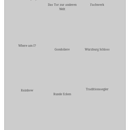
Das Tor zur anderen
Fachwerk
Welt
Where am I?
Gondoliere
Würzburg Schloss
Traditionssegler
Rainbow
Runde Ecken