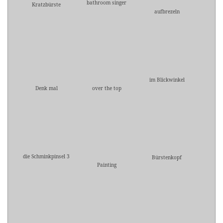
bathroom singer
Kratzbürste
aufbrezeln
im Blickwinkel
Denk mal
over the top
die Schminkpinsel 3
Bürstenkopf
Painting