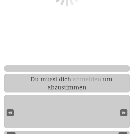
Du musst dich
anmelden
um
abzustimmen