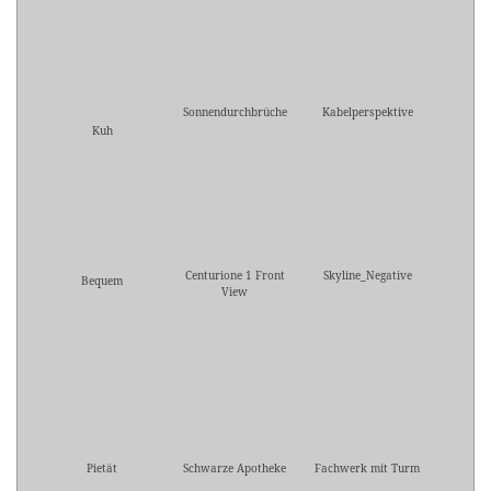
Sonnendurchbrüche
Kabelperspektive
Kuh
Centurione 1 Front
Skyline_Negative
Bequem
View
Pietät
Schwarze Apotheke
Fachwerk mit Turm