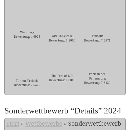
Würzburg
Alte Tankstelle
Timeout
Bewertung: 4.6923
Bewertung: 6.5000
Bewertung: 7.3571
Paris in der
The Tree of Life
Dämmerung
Bewertung: 8.0000
Tor zur Freiheit
Bewertung: 7.6429
Bewertung: 7.6429
Sonderwettbewerb “Details” 2024
Start
»
Wettbewerbe
»
Sonderwettbewerb