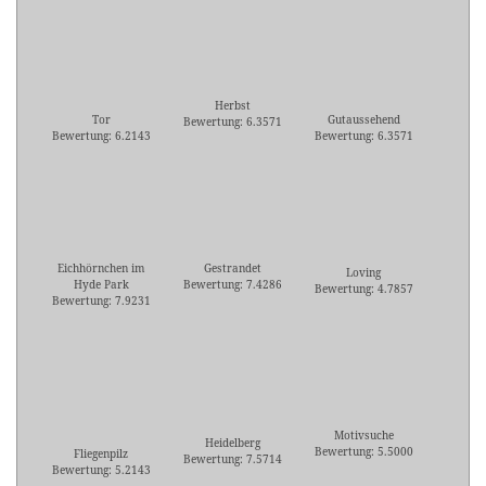
Herbst
Tor
Gutaussehend
Bewertung: 6.3571
Bewertung: 6.2143
Bewertung: 6.3571
Eichhörnchen im
Gestrandet
Loving
Hyde Park
Bewertung: 7.4286
Bewertung: 4.7857
Bewertung: 7.9231
Motivsuche
Heidelberg
Bewertung: 5.5000
Fliegenpilz
Bewertung: 7.5714
Bewertung: 5.2143