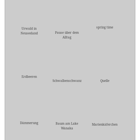
spring time
Urwald in
Pause über dem
Neuseeland
Alltag
Erdbeeren
Schwalbenschwanz
Quelle
Dämmerung
Baum am Lake
Marienkäferchen
Wanaka