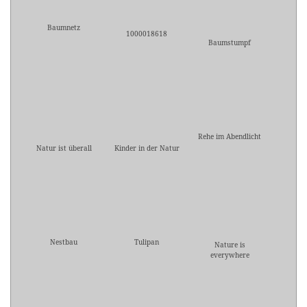
Baumnetz
1000018618
Baumstumpf
Rehe im Abendlicht
Natur ist überall
Kinder in der Natur
Nestbau
Tulipan
Nature is
everywhere