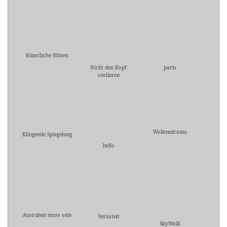
Künstliche Blüten
Nicht den Kopf
paris
verlieren
Wolkendrama
Klingende Spiegelung
hello
Ausruhen muss sein
Verästelt
SkyWalk