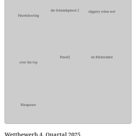
die Schminkpinsel 2
slippery when wet
Pinselshooting
Pinsel2
im Blickwinkel
over the top
Blaupause
Wettbewerb 4. Quartal 2025