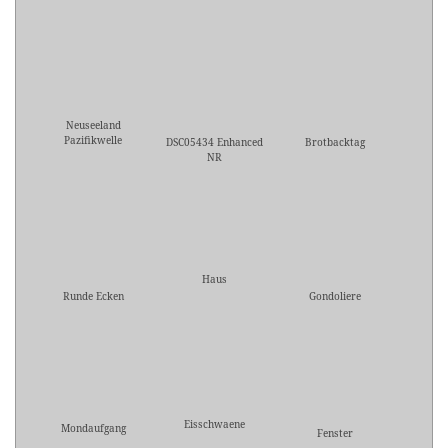
Neuseeland
Pazifikwelle
DSC05434 Enhanced
Brotbacktag
NR
Haus
Runde Ecken
Gondoliere
Eisschwaene
Mondaufgang
Fenster