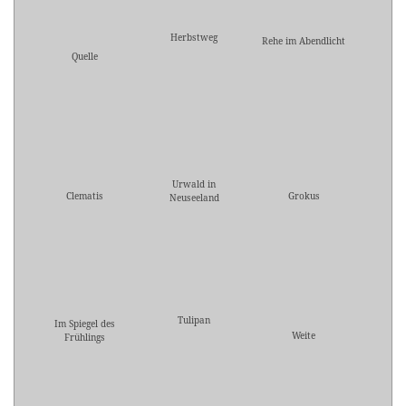
Herbstweg
Rehe im Abendlicht
Quelle
Urwald in
Clematis
Grokus
Neuseeland
Tulipan
Im Spiegel des
Weite
Frühlings