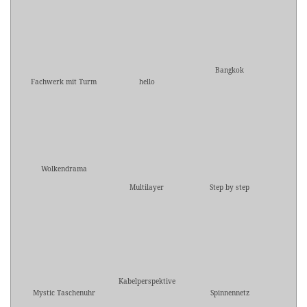
Bangkok
Fachwerk mit Turm
hello
Wolkendrama
Multilayer
Step by step
Kabelperspektive
Mystic Taschenuhr
Spinnennetz