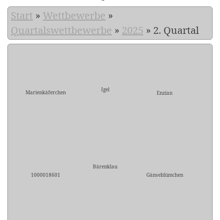
Start
»
Wettbewerbe
»
Quartalswettbewerbe
»
2025
»
2. Quartal
Igel
Marienkäferchen
Enzian
Bärenklau
1000018601
Gänseblümchen