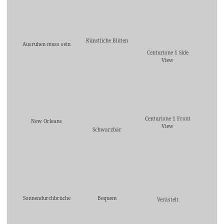
Künstliche Blüten
Ausruhen muss sein
Centurione 1 Side
View
Centurione 1 Front
New Orleans
View
Schwarzbär
Sonnendurchbrüche
Bequem
Verästelt