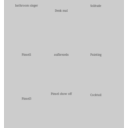
bathroom singer
Solitude
Denk mal
Pinsel1
aufbrezeln
Painting
Pinsel show off
Cocktail
Pinsel3