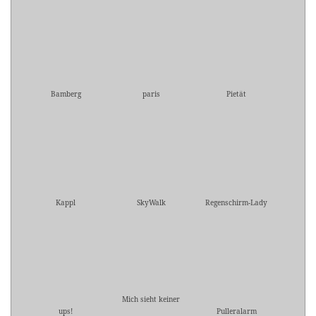
Bamberg
paris
Pietät
Kappl
SkyWalk
Regenschirm-Lady
Mich sieht keiner
ups!
Pulleralarm