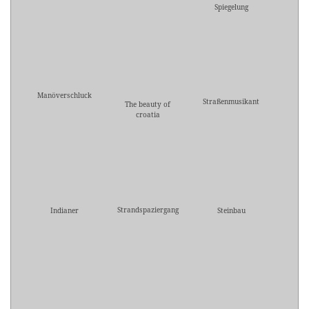
Spiegelung
Manöverschluck
Straßenmusikant
The beauty of
croatia
Strandspaziergang
Indianer
Steinbau