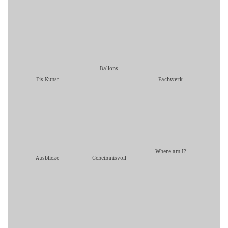
Ballons
Eis Kunst
Fachwerk
Where am I?
Ausblicke
Geheimnisvoll