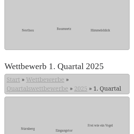
Baumnetz
Nestbau
Himmelsblick
Wettbewerb 1. Quartal 2025
Start
»
Wettbewerbe
»
Quartalswettbewerbe
»
2025
»
1. Quartal
Frei wie ein Vogel
Nürnberg
Eingangstor