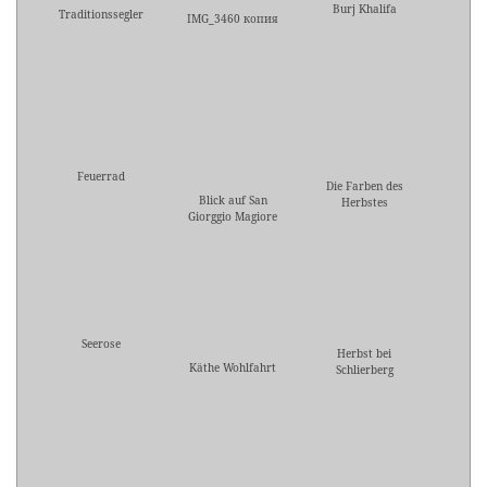
Burj Khalifa
Traditionssegler
IMG_3460 копия
Feuerrad
Die Farben des
Blick auf San
Herbstes
Giorggio Magiore
Seerose
Herbst bei
Käthe Wohlfahrt
Schlierberg