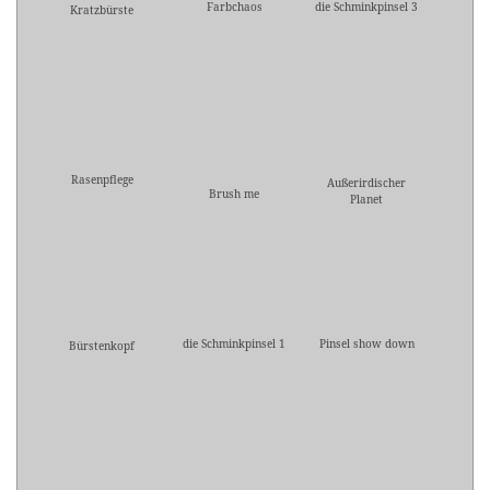
Farbchaos
die Schminkpinsel 3
Kratzbürste
Rasenpflege
Außerirdischer
Brush me
Planet
die Schminkpinsel 1
Pinsel show down
Bürstenkopf