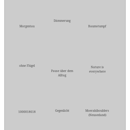
Dämmerung
Morgentau
Baumstumpf
ohne Flügel
Nature is
Pause über dem
everywhere
Alltag
Gegenlicht
Moerakiboulders
1000018618
(Neuseeland)