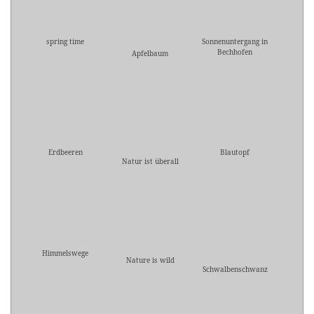
spring time
Sonnenuntergang in
Bechhofen
Apfelbaum
Erdbeeren
Blautopf
Natur ist überall
Himmelswege
Nature is wild
Schwalbenschwanz