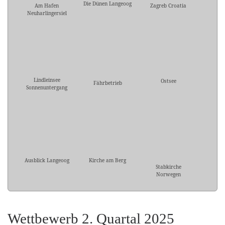
Die Dünen Langeoog
Am Hafen
Zagreb Croatia
Neuharlingersiel
Lindleinsee
Ostsee
Fährbetrieb
Sonnenuntergang
Ausblick Langeoog
Kirche am Berg
Stabkirche
Norwegen
Wettbewerb 2. Quartal 2025