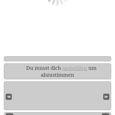
Du musst dich
anmelden
um
abzustimmen