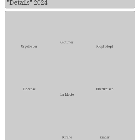
"Details" 2024
Oldtimer
Orgelbauer
Klopf klopf
Eidechse
Oberirdisch
La Motte
Kirche
Kinder