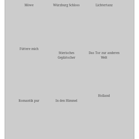
Möwe
Würzburg Schloss
Lichtertanz
Füttere mich
Stierisches
Das Tor zur anderen
Geplätscher
Welt
Holland
Romantik pur
In den Himmel