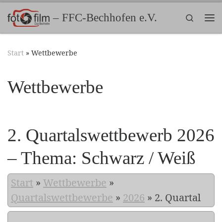
Zum Inhalt springen
– FFC-Bechhofen e.V.
Search
Me
Start
»
Wettbewerbe
Wettbewerbe
2. Quartalswettbewerb 2026
– Thema: Schwarz / Weiß
Start
»
Wettbewerbe
»
Quartalswettbewerbe
»
2026
»
2. Quartal