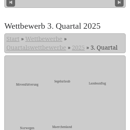
Wettbewerb 3. Quartal 2025
Start
»
Wettbewerbe
»
Quartalswettbewerbe
»
2025
»
3. Quartal
Segelurlaub
Landeanflug
Mövenfütterung
Maerchenland
Norwegen