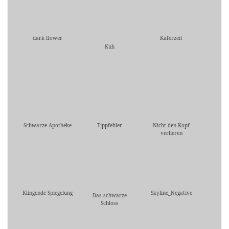
dark flower
Käferzeit
Kuh
Schwarze Apotheke
Tippfehler
Nicht den Kopf
verlieren
Klingende Spiegelung
Skyline_Negative
Das schwarze
Schloss