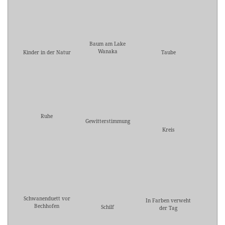
Baum am Lake
Wanaka
Kinder in der Natur
Taube
Ruhe
Gewitterstimmung
Kreis
Schwanenduett vor
In Farben verweht
Bechhofen
Schilf
der Tag