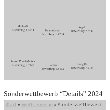
Miniwelt
Angeln
Bewertung: 6.5714
Baumstamm
Bewertung: 7.2143
Bewertung: 5.4286
Sunset Koenigshofen
Hang On
Bewertung: 7.7143
Damen
Bewertung: 7.5714
Bewertung: 6.8462
Sonderwettbewerb “Details” 2024
Start
»
Wettbewerbe
»
Sonderwettbewerb