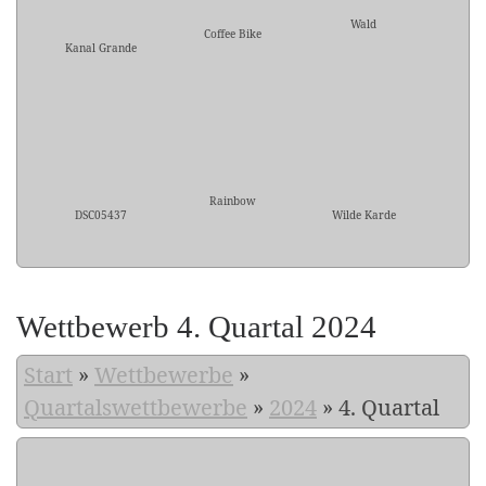
Wald
Coffee Bike
Kanal Grande
Rainbow
DSC05437
Wilde Karde
Wettbewerb 4. Quartal 2024
Start
»
Wettbewerbe
»
Quartalswettbewerbe
»
2024
»
4. Quartal