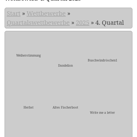
Start
»
Wettbewerbe
»
Quartalswettbewerbe
»
2025
»
4. Quartal
Weiherstimmung
Buschwindröschen1
Dandelion
Herbst
Altes Fischerboot
Write me a letter