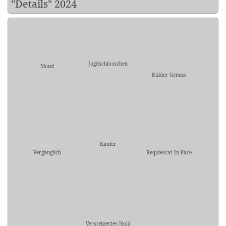
"Details" 2024
Jagdschlösschen
Mond
Kühler Genuss
Kinder
Vergänglich
Requiescat In Pace
Versteinertes Holz