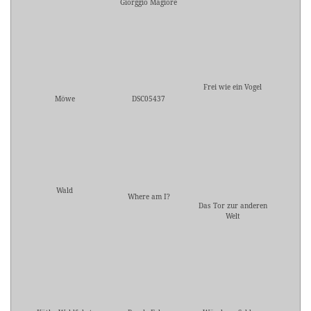
Giorggio Magiore
Frei wie ein Vogel
Möwe
DSC05437
Wald
Where am I?
Das Tor zur anderen
Welt