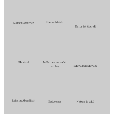
Himmelsblick
Marienkäferchen
Natur ist überall
Blautopf
In Farben verweht
Schwalbenschwanz
der Tag
Rehe im Abendlicht
Erdbeeren
Nature is wild