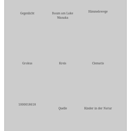
Himmelswege
Gegenlicht
Baum am Lake
Wanaka
Grokus
Kreis
Clematis
1000018618
Quelle
Kinder in der Natur