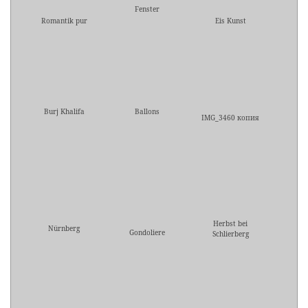
Fenster
Romantik pur
Eis Kunst
Burj Khalifa
Ballons
IMG_3460 копия
Herbst bei
Nürnberg
Gondoliere
Schlierberg