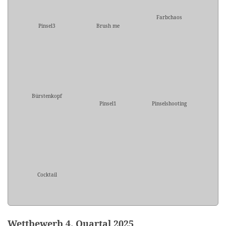
Farbchaos
Pinsel3
Brush me
Bürstenkopf
Pinsel1
Pinselshooting
Cocktail
Wettbewerb 4. Quartal 2025