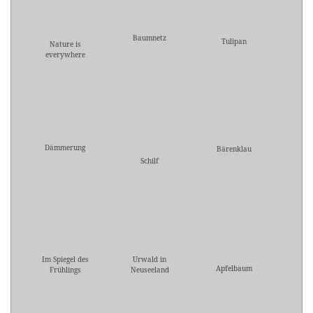
Baumnetz
Tulipan
Nature is
everywhere
Dämmerung
Bärenklau
Schilf
Im Spiegel des
Urwald in
Apfelbaum
Frühlings
Neuseeland