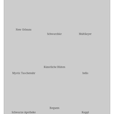
New Orleans
Schwarzbär
Multilayer
Künstliche Blüten
Mystic Taschenuhr
hello
Bequem
Schwarze Apotheke
Kappl