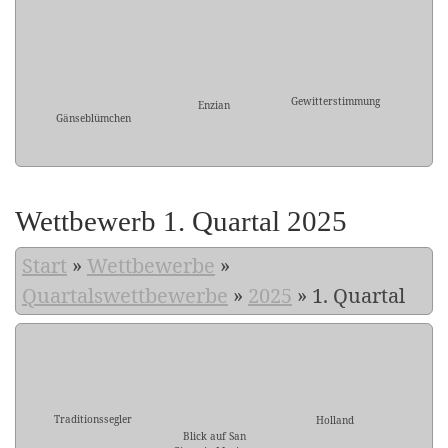
Gewitterstimmung
Enzian
Gänseblümchen
Wettbewerb 1. Quartal 2025
Start
»
Wettbewerbe
»
Quartalswettbewerbe
»
2025
»
1. Quartal
Traditionssegler
Holland
Blick auf San