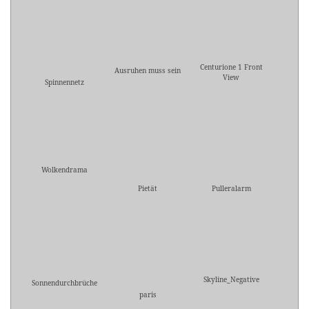
Centurione 1 Front
Ausruhen muss sein
View
Spinnennetz
Wolkendrama
Pietät
Pulleralarm
Skyline_Negative
Sonnendurchbrüche
paris