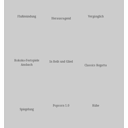
Flußmündung
Vergänglich
Herausragend
Rokoko-Festspiele
In Reih und Glied
Ansbach
Classics Regatta
Popcorn 1.0
Kühe
Spiegelung