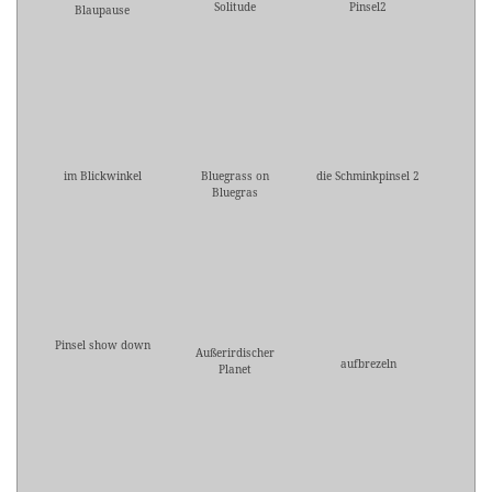
Solitude
Pinsel2
Blaupause
im Blickwinkel
Bluegrass on
die Schminkpinsel 2
Bluegras
Pinsel show down
Außerirdischer
aufbrezeln
Planet