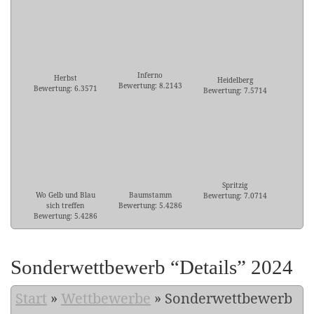
Inferno
Herbst
Heidelberg
Bewertung: 8.2143
Bewertung: 6.3571
Bewertung: 7.5714
Spritzig
Wo Gelb und Blau
Baumstamm
Bewertung: 7.0714
sich treffen
Bewertung: 5.4286
Bewertung: 5.4286
Sonderwettbewerb “Details” 2024
Start
»
Wettbewerbe
»
Sonderwettbewerb