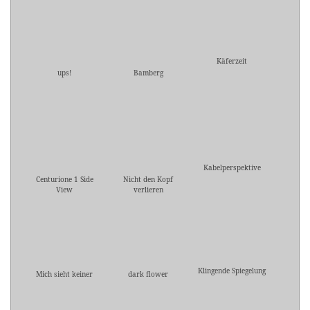
Käferzeit
ups!
Bamberg
Kabelperspektive
Centurione 1 Side
Nicht den Kopf
View
verlieren
Klingende Spiegelung
Mich sieht keiner
dark flower