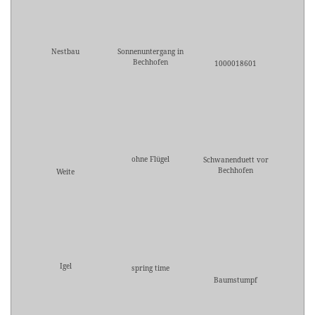
Nestbau
Sonnenuntergang in
Bechhofen
1000018601
ohne Flügel
Schwanenduett vor
Bechhofen
Weite
Igel
spring time
Baumstumpf