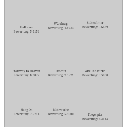
Blütenflitter
Würzburg
Bewertung: 6.6429
Halloooo
Bewertung: 4.6923
Bewertung: 5.6154
Stairway to Heaven
Timeout
Alte Tankstelle
Bewertung: 6.3077
Bewertung: 7.3571
Bewertung: 6.5000
Hang On
Motivsuche
Bewertung: 7.5714
Bewertung: 5.5000
Fliegenpilz
Bewertung: 5.2143