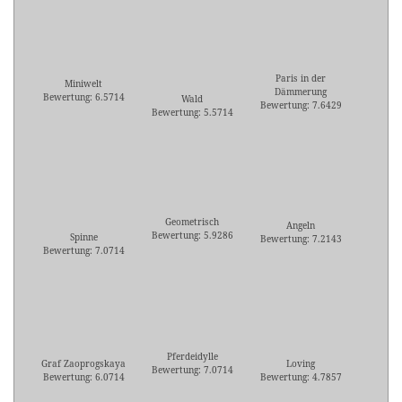
Paris in der
Miniwelt
Dämmerung
Bewertung: 6.5714
Wald
Bewertung: 7.6429
Bewertung: 5.5714
Geometrisch
Angeln
Bewertung: 5.9286
Spinne
Bewertung: 7.2143
Bewertung: 7.0714
Pferdeidylle
Graf Zaoprogskaya
Loving
Bewertung: 7.0714
Bewertung: 6.0714
Bewertung: 4.7857