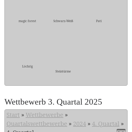
magic forest
Schwarz-Weiß
Pati
Löchrig
Steintürme
Wettbewerb 3. Quartal 2025
Start
»
Wettbewerbe
»
Quartalswettbewerbe
»
2024
»
4. Quartal
»