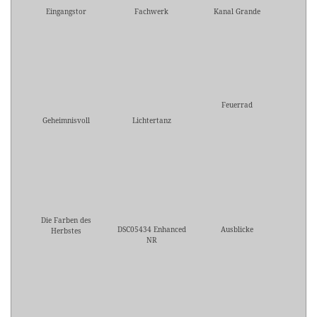
Eingangstor
Fachwerk
Kanal Grande
Feuerrad
Geheimnisvoll
Lichtertanz
Die Farben des
DSC05434 Enhanced
Ausblicke
Herbstes
NR