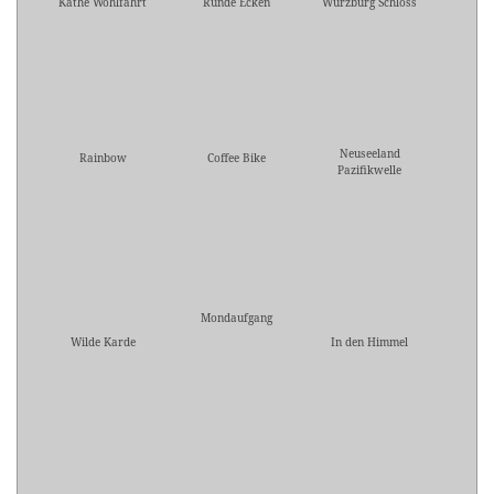
Käthe Wohlfahrt
Runde Ecken
Würzburg Schloss
Neuseeland
Rainbow
Coffee Bike
Pazifikwelle
Mondaufgang
Wilde Karde
In den Himmel