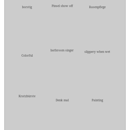
Pinsel show off
borstig
Rasenpflege
bathroom singer
slippery when wet
Colorful
Kratzbürste
Denk mal
Painting