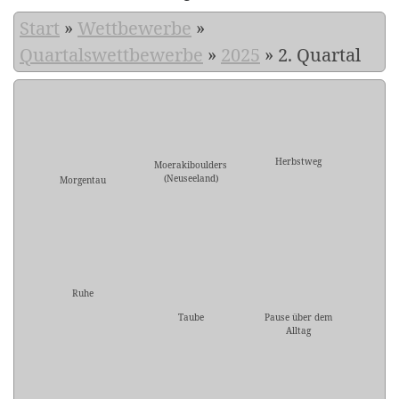
Start
»
Wettbewerbe
»
Quartalswettbewerbe
»
2025
»
2. Quartal
Herbstweg
Moerakiboulders
(Neuseeland)
Morgentau
Ruhe
Taube
Pause über dem
Alltag