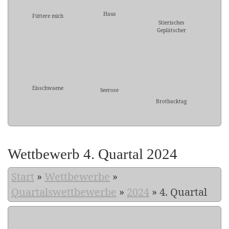
Haus
Füttere mich
Stierisches
Geplätscher
Eisschwaene
Seerose
Brotbacktag
Wettbewerb 4. Quartal 2024
Start
»
Wettbewerbe
»
Quartalswettbewerbe
»
2024
»
4. Quartal