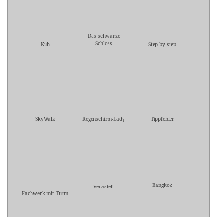
Das schwarze
Schloss
Kuh
Step by step
SkyWalk
Regenschirm-Lady
Tippfehler
Bangkok
Verästelt
Fachwerk mit Turm