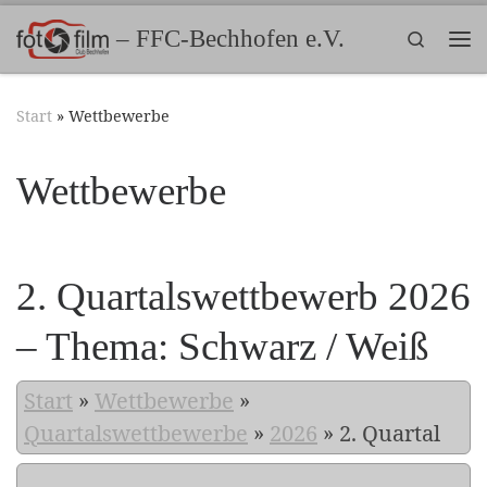
Zum Inhalt springen
– FFC-Bechhofen e.V.
Search
Me
Start
»
Wettbewerbe
Wettbewerbe
2. Quartalswettbewerb 2026
– Thema: Schwarz / Weiß
Start
»
Wettbewerbe
»
Quartalswettbewerbe
»
2026
»
2. Quartal