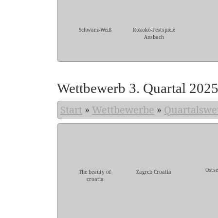
Schwarz-Weiß
Rokoko-Festspiele
Ansbach
Wettbewerb 3. Quartal 202
Start
»
Wettbewerbe
»
Quartalswe
Ostse
The beauty of
Zagreb Croatia
croatia