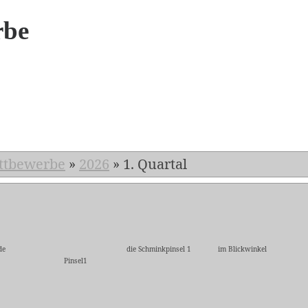
rbe
6
ttbewerbe
»
2026
»
1. Quartal
de
die Schminkpinsel 1
im Blickwinkel
Pinsel1