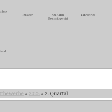
chluck
Indianer
Am Hafen
Fährbetrieb
Neuharlingersiel
nland
5
ttbewerbe
»
2025
»
2. Quartal