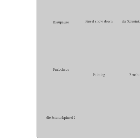
Pinsel show down
die Schmink
Blaupause
Farbchaos
Painting
Brush
die Schminkpinsel 2