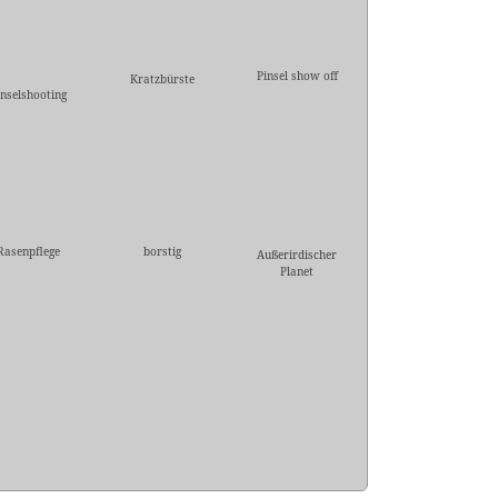
Pinsel show off
Kratzbürste
inselshooting
Rasenpflege
borstig
Außerirdischer
Planet