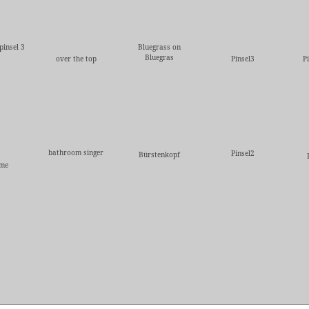
pinsel 3
Bluegrass on
Bluegras
over the top
Pinsel3
P
bathroom singer
Pinsel2
Bürstenkopf
 me