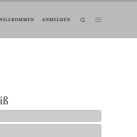
Search
WILLKOMMEN
ANMELDEN
Menü
iß