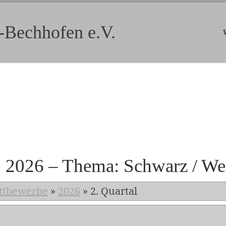
-Bechhofen e.V.
b 2026 – Thema: Schwarz / We
ttbewerbe
»
2026
»
2. Quartal