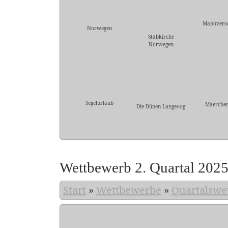
Manövers
Norwegen
Stabkirche
Norwegen
Segelurlaub
Maerche
Die Dünen Langeoog
Wettbewerb 2. Quartal 202
Start
»
Wettbewerbe
»
Quartalswe