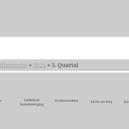
5
ttbewerbe
»
2025
»
3. Quartal
Lindleinsee
e
Straßenmusikant
Kirche am Berg
Aus
Sonnenuntergang