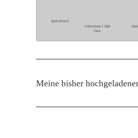
dark flower
Centurione 1 Side
Kuh
View
Meine bisher hochgeladene