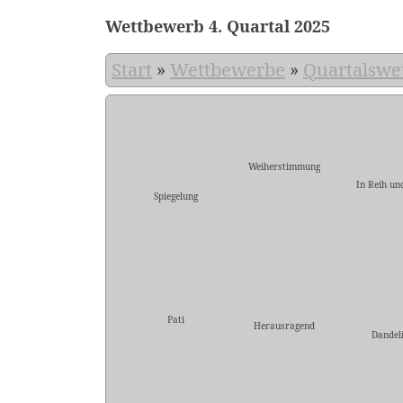
Wettbewerb 4. Quartal 2025
Start
»
Wettbewerbe
»
Quartalswe
Weiherstimmung
In Reih un
Spiegelung
Pati
Herausragend
Dandel