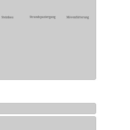
Strandspaziergang
Steinbau
Mövenfütterung