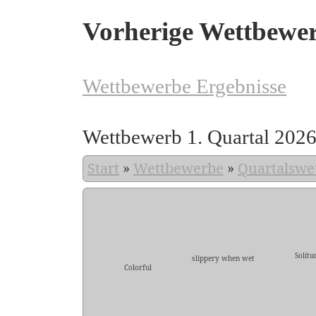
Vorherige Wettbewe
Wettbewerbe Ergebnisse
Wettbewerb 1. Quartal 202
Start
»
Wettbewerbe
»
Quartalswe
Solitu
slippery when wet
Colorful