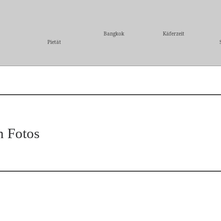
Bangkok
Käferzeit
Pietät
n Fotos