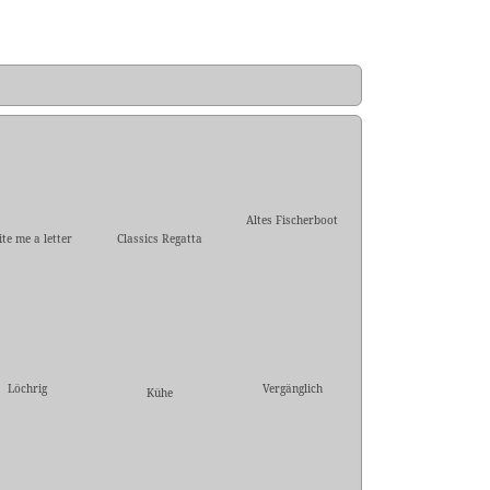
Altes Fischerboot
te me a letter
Classics Regatta
Löchrig
Vergänglich
Kühe