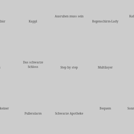
Ausruhen muss sein
Kab
zbär
Kappl
Regenschirm-Lady
Das schwarze
Schloss
s
Step by step
Multilayer
 keiner
Bequem
Sonn
Pulleralarm
Schwarze Apotheke