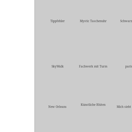
Tippfehler
Mystic Taschenuhr
Schwar
SkyWalk
Fachwerk mit Turm
pari
Künstliche Blüten
New Orleans
Mich sieht