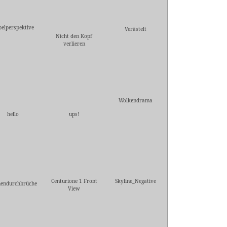
elperspektive
Verästelt
Nicht den Kopf
verlieren
Wolkendrama
hello
ups!
Centurione 1 Front
Skyline_Negative
endurchbrüche
View