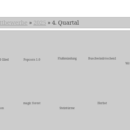
ttbewerbe
»
2025
»
4. Quartal
Flußmündung
Buschwindröschen1
d Glied
Popcorn 1.0
Wri
magic forest
Herbst
ion
Steintürme