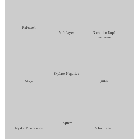
Käferzeit
Multilayer
Nicht den Kopf
verlieren
Skyline_Negative
Kappl
paris
Bequem
Mystic Taschenuhr
Schwarzbär