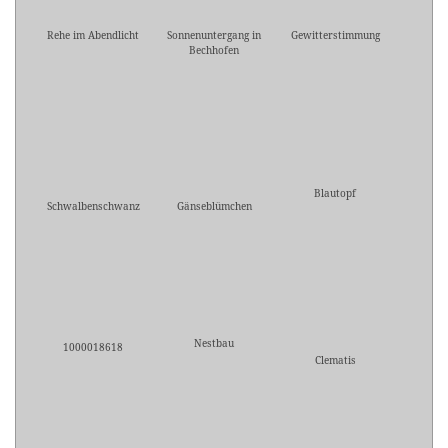
Rehe im Abendlicht
Sonnenuntergang in
Gewitterstimmung
Bechhofen
Blautopf
Schwalbenschwanz
Gänseblümchen
Nestbau
1000018618
Clematis