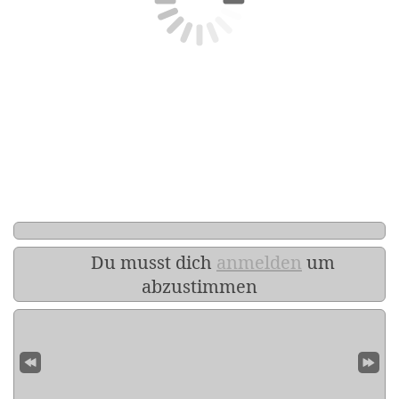
Du musst dich
anmelden
um
abzustimmen