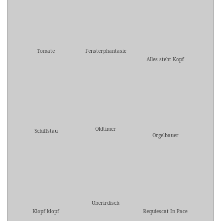
Tomate
Fensterphantasie
Alles steht Kopf
Oldtimer
Schiffstau
Orgelbauer
Oberirdisch
Klopf klopf
Requiescat In Pace