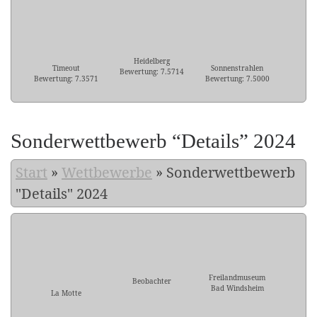
Heidelberg
Timeout
Sonnenstrahlen
Bewertung: 7.5714
Bewertung: 7.3571
Bewertung: 7.5000
Sonderwettbewerb “Details” 2024
Start
»
Wettbewerbe
»
Sonderwettbewerb
"Details" 2024
Freilandmuseum
Beobachter
Bad Windsheim
La Motte