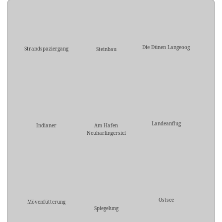
Die Dünen Langeoog
Strandspaziergang
Steinbau
Landeanflug
Indianer
Am Hafen
Neuharlingersiel
Ostsee
Mövenfütterung
Spiegelung