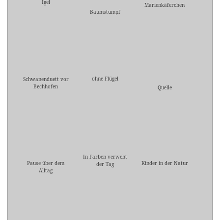
Igel
Marienkäferchen
Baumstumpf
ohne Flügel
Schwanenduett vor
Bechhofen
Quelle
In Farben verweht
Pause über dem
Kinder in der Natur
der Tag
Alltag