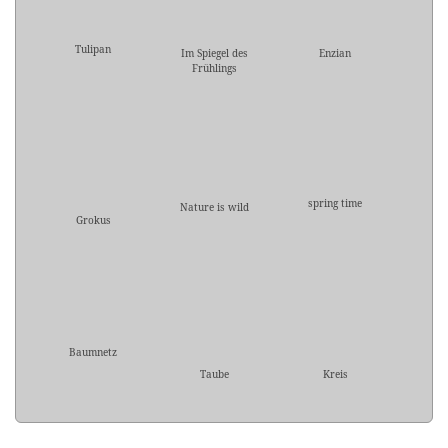
Tulipan
Im Spiegel des
Enzian
Frühlings
spring time
Nature is wild
Grokus
Baumnetz
Taube
Kreis