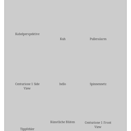
Kabelperspektive
Kuh
Pulleralarm
Centurione 1 Side
hello
Spinnennetz
View
Künstliche Blüten
Centurione 1 Front
View
Tippfehler