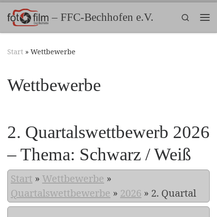
Zum Inhalt springen
– FFC-Bechhofen e.V.
Search
Me
Start
»
Wettbewerbe
Wettbewerbe
2. Quartalswettbewerb 2026
– Thema: Schwarz / Weiß
Start
»
Wettbewerbe
»
Quartalswettbewerbe
»
2026
»
2. Quartal