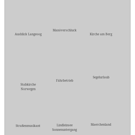
Manöverschluck
Ausblick Langeoog
Kirche am Berg
Segelurlaub
Fährbetrieb
Stabkirche
Norwegen
Maerchenland
Lindleinsee
Straßenmusikant
Sonnenuntergang