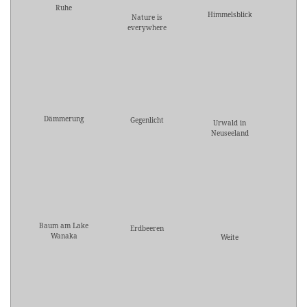
Ruhe
Himmelsblick
Nature is
everywhere
Dämmerung
Gegenlicht
Urwald in
Neuseeland
Baum am Lake
Erdbeeren
Wanaka
Weite