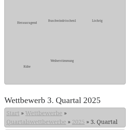
Buschwindröschen1
Löchrig
Herausragend
Weiherstimmung
Kühe
Wettbewerb 3. Quartal 2025
Start
»
Wettbewerbe
»
Quartalswettbewerbe
»
2025
»
3. Quartal