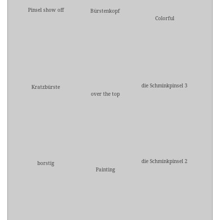
Pinsel show off
Bürstenkopf
Colorful
die Schminkpinsel 3
Kratzbürste
over the top
die Schminkpinsel 2
borstig
Painting