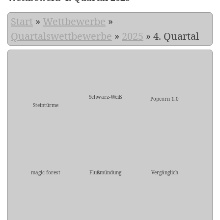
Start
»
Wettbewerbe
»
Quartalswettbewerbe
»
2025
»
4. Quartal
Schwarz-Weiß
Popcorn 1.0
Steintürme
magic forest
Flußmündung
Vergänglich