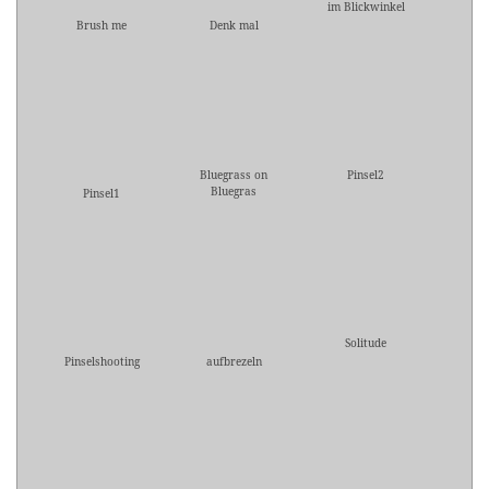
im Blickwinkel
Brush me
Denk mal
Bluegrass on
Pinsel2
Bluegras
Pinsel1
Solitude
Pinselshooting
aufbrezeln