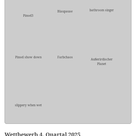
bathroom singer
Blaupause
Pinsel3
Pinsel show down
Farbchaos
Außerirdischer
Planet
slippery when wet
Wettbewerb 4. Quartal 2025