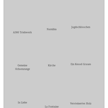
Jagdschlösschen
Namibia
A380 Triebwerk
Ein Kessel Graues
Gemeine
Kirche
Ochsenzunge
In Liebe
Versteinertes Holz
La Fontaine