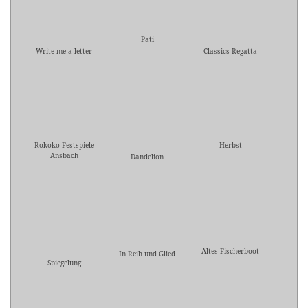
Pati
Write me a letter
Classics Regatta
Rokoko-Festspiele
Herbst
Ansbach
Dandelion
Altes Fischerboot
In Reih und Glied
Spiegelung