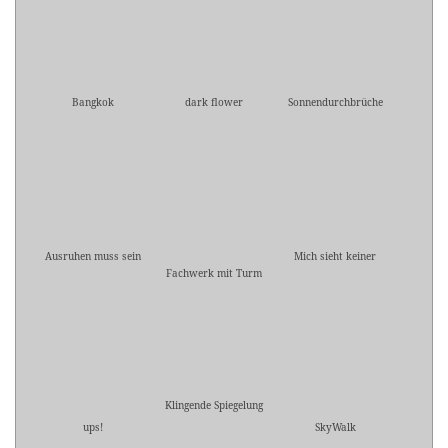
Bangkok
dark flower
Sonnendurchbrüche
Ausruhen muss sein
Mich sieht keiner
Fachwerk mit Turm
Klingende Spiegelung
ups!
SkyWalk