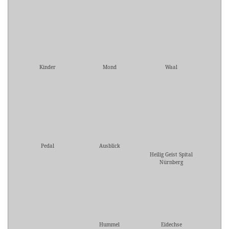
Kinder
Mond
Waal
Pedal
Ausblick
Heilig Geist Spital
Nürnberg
Hummel
Eidechse