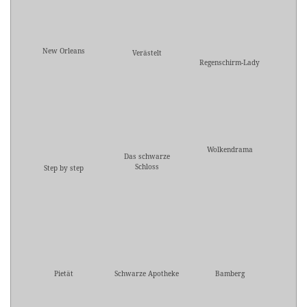
New Orleans
Verästelt
Regenschirm-Lady
Wolkendrama
Das schwarze
Schloss
Step by step
Pietät
Schwarze Apotheke
Bamberg