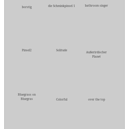
bathroom singer
die Schminkpinsel 1
borstig
Pinsel2
Solitude
Außerirdischer
Planet
Bluegrass on
Bluegras
Colorful
over the top