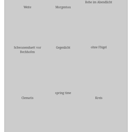
Rehe im Abendlicht
Weite
Morgentau
ohne Flügel
Schwanenduett vor
Gegenlicht
Bechhofen
spring time
Clematis
Kreis