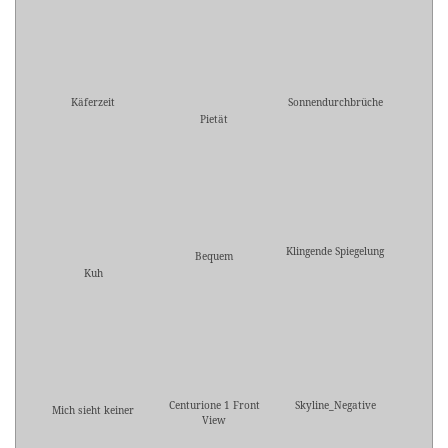
Käferzeit
Sonnendurchbrüche
Pietät
Klingende Spiegelung
Bequem
Kuh
Centurione 1 Front
Skyline_Negative
Mich sieht keiner
View