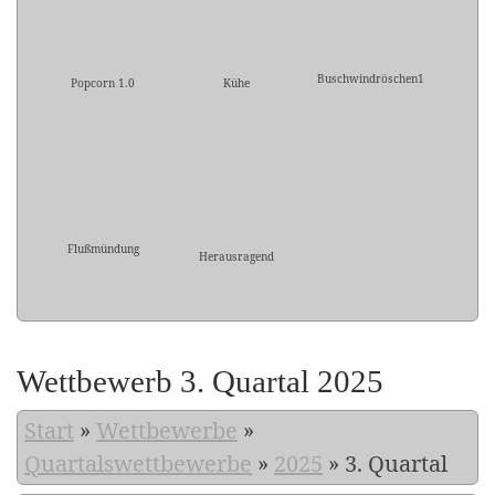
Buschwindröschen1
Popcorn 1.0
Kühe
Flußmündung
Herausragend
Wettbewerb 3. Quartal 2025
Start
»
Wettbewerbe
»
Quartalswettbewerbe
»
2025
»
3. Quartal