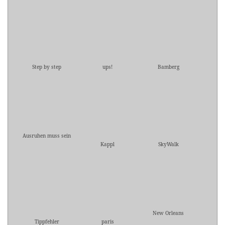
Step by step
ups!
Bamberg
Ausruhen muss sein
Kappl
SkyWalk
New Orleans
Tippfehler
paris