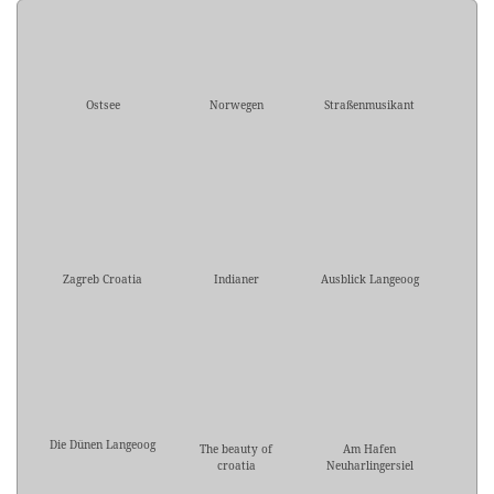
Ostsee
Norwegen
Straßenmusikant
Zagreb Croatia
Indianer
Ausblick Langeoog
Die Dünen Langeoog
The beauty of
Am Hafen
croatia
Neuharlingersiel