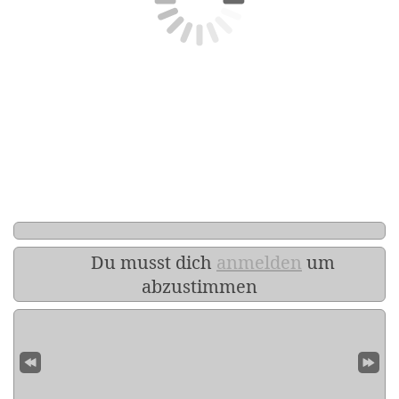
Du musst dich
anmelden
um
abzustimmen