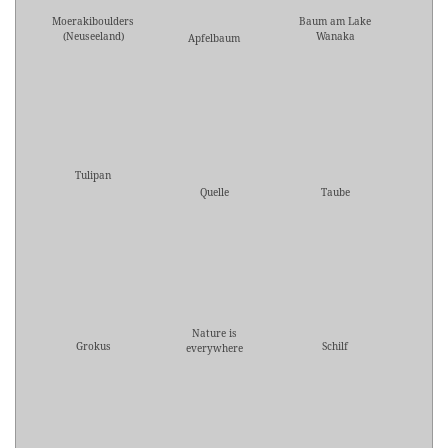
Moerakiboulders
Baum am Lake
(Neuseeland)
Wanaka
Apfelbaum
Tulipan
Quelle
Taube
Nature is
Grokus
Schilf
everywhere