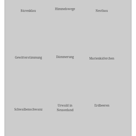
Himmelswege
Bärenklau
Nestbau
Dämmerung
Gewitterstimmung
Marienkäferchen
Urwald in
Erdbeeren
Schwalbenschwanz
Neuseeland