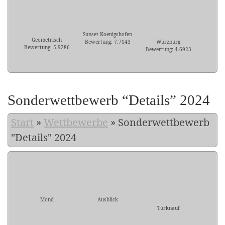
Sunset Koenigshofen
Geometrisch
Bewertung: 7.7143
Würzburg
Bewertung: 5.9286
Bewertung: 4.6923
Sonderwettbewerb “Details” 2024
Start
»
Wettbewerbe
»
Sonderwettbewerb
"Details" 2024
Mond
Ausblick
Türknauf