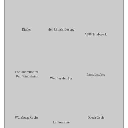
Kinder
des Rätsels Lösung
A380 Triebwerk
Freilandmuseum
Fassadenface
Bad Windsheim
Wächter der Tür
Würzburg Kirche
Oberirdisch
La Fontaine