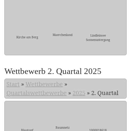
Maerchenland
Lindleinsee
Kirche am Berg
Sonnenuntergang
Wettbewerb 2. Quartal 2025
Start
»
Wettbewerbe
»
Quartalswettbewerbe
»
2025
»
2. Quartal
Baumnetz
Blautopf
1000018618