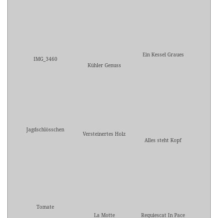
Ein Kessel Graues
IMG_3460
Kühler Genuss
Jagdschlösschen
Versteinertes Holz
Alles steht Kopf
Tomate
La Motte
Requiescat In Pace