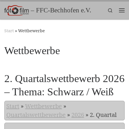
Zum Inhalt springen
– FFC-Bechhofen e.V.
Search
Me
Start
»
Wettbewerbe
Wettbewerbe
2. Quartalswettbewerb 2026
– Thema: Schwarz / Weiß
Start
»
Wettbewerbe
»
Quartalswettbewerbe
»
2026
»
2. Quartal