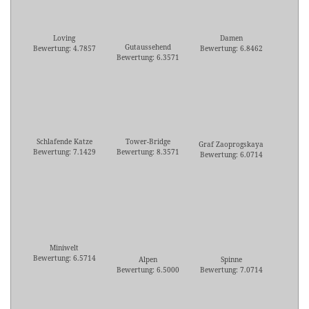
Loving
Damen
Gutaussehend
Bewertung: 4.7857
Bewertung: 6.8462
Bewertung: 6.3571
Schlafende Katze
Tower-Bridge
Graf Zaoprogskaya
Bewertung: 7.1429
Bewertung: 8.3571
Bewertung: 6.0714
Miniwelt
Bewertung: 6.5714
Alpen
Spinne
Bewertung: 6.5000
Bewertung: 7.0714