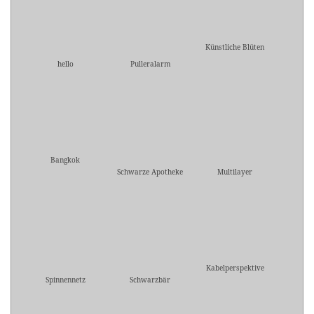
Künstliche Blüten
hello
Pulleralarm
Bangkok
Schwarze Apotheke
Multilayer
Kabelperspektive
Spinnennetz
Schwarzbär