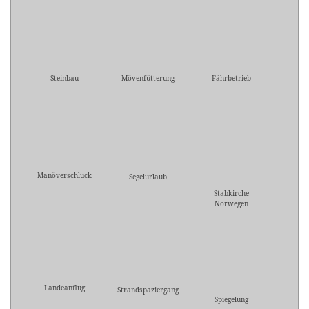
Steinbau
Mövenfütterung
Fährbetrieb
Manöverschluck
Segelurlaub
Stabkirche
Norwegen
Landeanflug
Strandspaziergang
Spiegelung