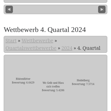
Wettbewerb 4. Quartal 2024
Start
»
Wettbewerbe
»
Quartalswettbewerbe
»
2024
»
4. Quartal
Blütenflitter
Heidelberg
Bewertung: 6.6429
Wo Gelb und Blau
Bewertung: 7.5714
sich treffen
Bewertung: 5.4286