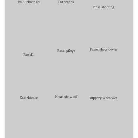
im Blickwinkel
Farbchaos
Pinselshooting
Pinsel show down
Rasenpflege
Pinsel1
Pinsel show off
Kratzbürste
slippery when wet