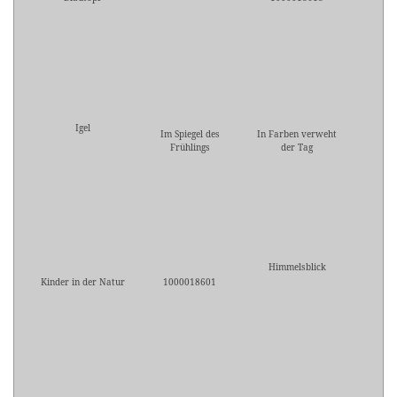
Igel
Im Spiegel des
In Farben verweht
Frühlings
der Tag
Himmelsblick
Kinder in der Natur
1000018601