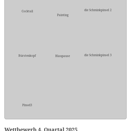
die Schminkpinsel 2
Cocktail
Painting
die Schminkpinsel 3
Bürstenkopf
Blaupause
Pinsel3
Wettbewerb 4. Quartal 2025