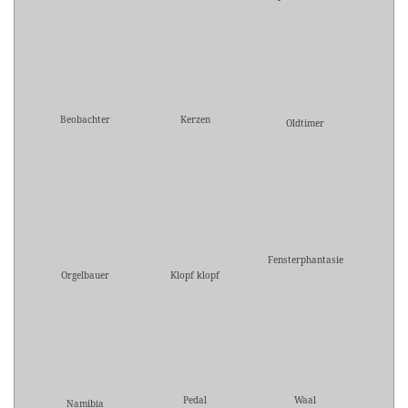
Beobachter
Kerzen
Oldtimer
Fensterphantasie
Orgelbauer
Klopf klopf
Pedal
Waal
Namibia