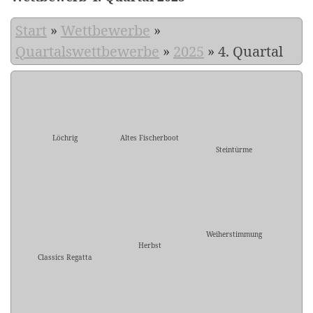
Start
»
Wettbewerbe
»
Quartalswettbewerbe
»
2025
»
4. Quartal
Löchrig
Altes Fischerboot
Steintürme
Weiherstimmung
Herbst
Classics Regatta