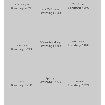
Eisenkraut
Pferdeidylle
Bewertung: 7.0000
Bewertung: 7.0714
Alte Tankstelle
Bewertung: 6.5000
Gestrandet
Schloss Würzburg
Bewertung: 7.4286
Baumstamm
Bewertung: 6.0769
Bewertung: 5.4286
Spritzig
Tor
Timeout
Bewertung: 7.0714
Bewertung: 6.2143
Bewertung: 7.3571