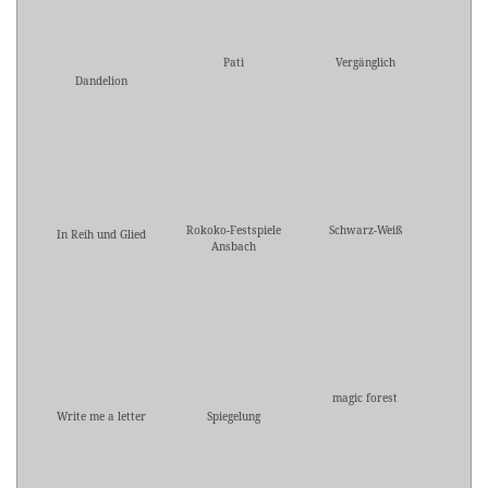
Pati
Vergänglich
Dandelion
Rokoko-Festspiele
Schwarz-Weiß
In Reih und Glied
Ansbach
magic forest
Write me a letter
Spiegelung