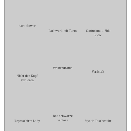
dark flower
Fachwerk mit Turm
Centurione 1 Side
View
Wolkendrama
Verästelt
Nicht den Kopf
verlieren
Das schwarze
Schloss
Regenschirm-Lady
Mystic Taschenuhr