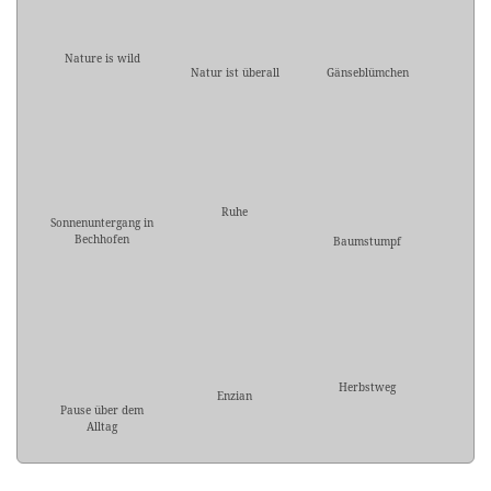
Nature is wild
Natur ist überall
Gänseblümchen
Ruhe
Sonnenuntergang in
Bechhofen
Baumstumpf
Herbstweg
Enzian
Pause über dem
Alltag