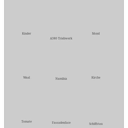
Kinder
Mond
A380 Triebwerk
Waal
Kirche
Namibia
Tomate
Fassadenface
Schiffstau