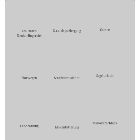
Ostsee
Strandspaziergang
Am Hafen
Neuharlingersiel
Segelurlaub
Norwegen
Straßenmusikant
Manöverschluck
Landeanflug
Mövenfütterung