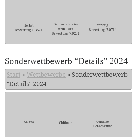
Eichhörnchen im
Spritzig
Herbst
Hyde Park
Bewertung: 7.0714
Bewertung: 6.3571
Bewertung: 7.9231
Sonderwettbewerb “Details” 2024
Start
»
Wettbewerbe
»
Sonderwettbewerb
"Details" 2024
Kerzen
Gemeine
Oldtimer
Ochsenzunge