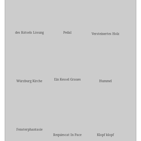
des Rätsels Lösung
Pedal
Versteinertes Holz
Ein Kessel Graues
Würzburg Kirche
Hummel
Fensterphantasie
Requiescat In Pace
Klopf klopf