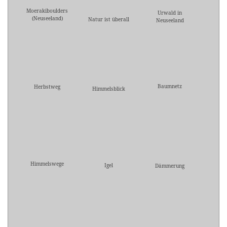
Moerakiboulders
Urwald in
(Neuseeland)
Natur ist überall
Neuseeland
Baumnetz
Herbstweg
Himmelsblick
Himmelswege
Igel
Dämmerung