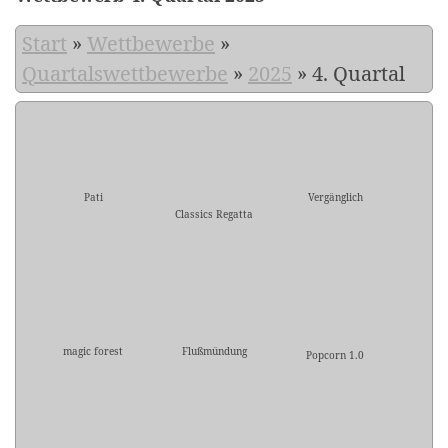
Start
»
Wettbewerbe
»
Quartalswettbewerbe
»
2025
»
4. Quartal
Pati
Vergänglich
Classics Regatta
magic forest
Flußmündung
Popcorn 1.0