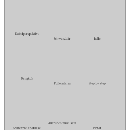
Kabelperspektive
Schwarzbär
hello
Bangkok
Pulleralarm
Step by step
Ausruhen muss sein
Schwarze Apotheke
Pietät