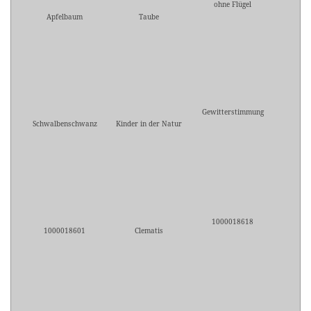
ohne Flügel
Apfelbaum
Taube
Gewitterstimmung
Schwalbenschwanz
Kinder in der Natur
1000018618
1000018601
Clematis