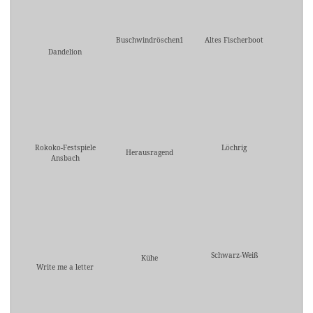
Buschwindröschen1
Altes Fischerboot
Dandelion
Rokoko-Festspiele
Löchrig
Herausragend
Ansbach
Schwarz-Weiß
Kühe
Write me a letter