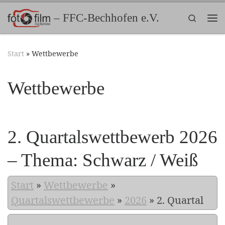
Zum Inhalt springen
– FFC-Bechhofen e.V.
Search
Me
Start
»
Wettbewerbe
Wettbewerbe
2. Quartalswettbewerb 2026
– Thema: Schwarz / Weiß
Start
»
Wettbewerbe
»
Quartalswettbewerbe
»
2026
»
2. Quartal