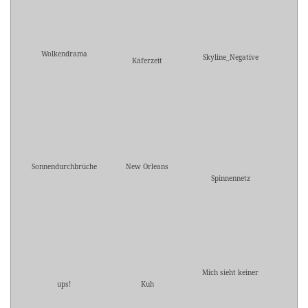
Wolkendrama
Skyline_Negative
Käferzeit
Sonnendurchbrüche
New Orleans
Spinnennetz
Mich sieht keiner
ups!
Kuh