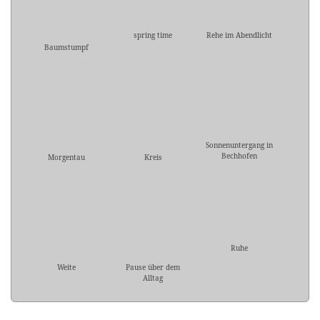
spring time
Rehe im Abendlicht
Baumstumpf
Sonnenuntergang in
Bechhofen
Morgentau
Kreis
Ruhe
Weite
Pause über dem
Alltag