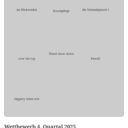
im Blickwinkel
die Schminkpinsel 1
Rasenpflege
Pinsel show down
over the top
Pinsel1
slippery when wet
Wettbewerb 4. Quartal 2025