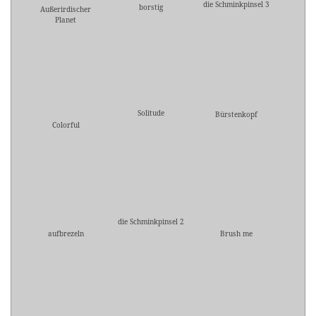
die Schminkpinsel 3
borstig
Außerirdischer
Planet
Solitude
Bürstenkopf
Colorful
die Schminkpinsel 2
aufbrezeln
Brush me