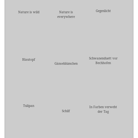
Gegenlicht
Nature is wild
Nature is
everywhere
Schwanenduett vor
Blautopf
Bechhofen
Gänseblümchen
Tulipan
In Farben verweht
Schilf
der Tag