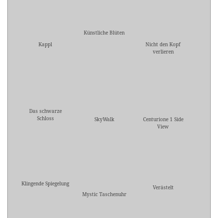
Künstliche Blüten
Kappl
Nicht den Kopf
verlieren
Das schwarze
Schloss
SkyWalk
Centurione 1 Side
View
Klingende Spiegelung
Verästelt
Mystic Taschenuhr