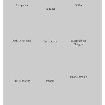
Pinsel2
Blaupause
Painting
bathroom singer
Bluegrass on
Kratzbürste
Bluegras
Pinsel show off
Pinselshooting
Pinsel3