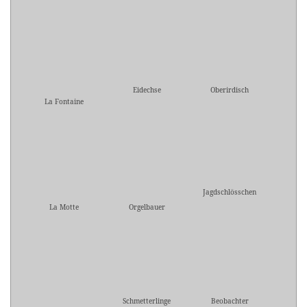
Eidechse
Oberirdisch
La Fontaine
Jagdschlösschen
La Motte
Orgelbauer
Schmetterlinge
Beobachter