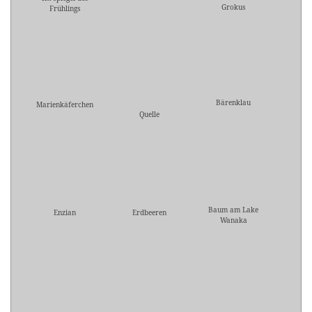
Grokus
Frühlings
Bärenklau
Marienkäferchen
Quelle
Baum am Lake
Enzian
Erdbeeren
Wanaka