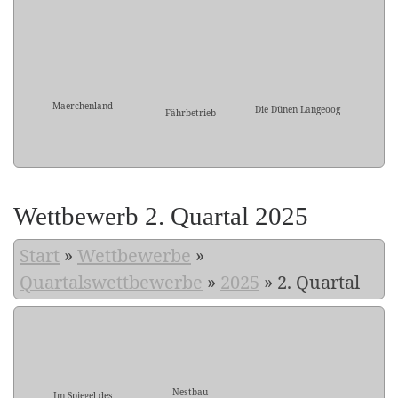
Maerchenland
Die Dünen Langeoog
Fährbetrieb
Wettbewerb 2. Quartal 2025
Start
»
Wettbewerbe
»
Quartalswettbewerbe
»
2025
»
2. Quartal
Nestbau
Im Spiegel des