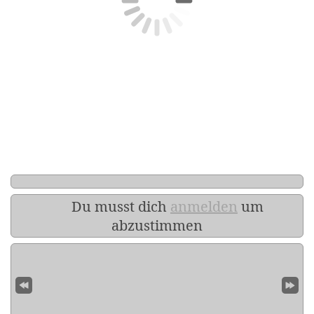
Du musst dich
anmelden
um
abzustimmen