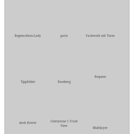
Regenschirm-Lady
paris
Fachwerk mit Turm
Bequem
Tippfehler
Bamberg
Centurione 1 Front
dark flower
View
Multilayer