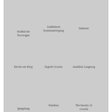
Lindleinsee
Indianer
Sonnenuntergang
Stabkirche
Norwegen
Kirche am Berg
Zagreb Croatia
Ausblick Langeoog
Steinbau
The beauty of
Spiegelung
croatia