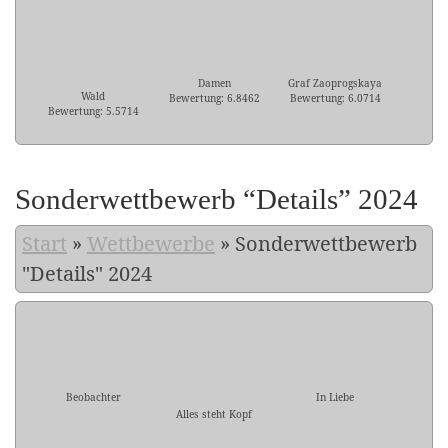
Damen
Graf Zaoprogskaya
Wald
Bewertung: 6.8462
Bewertung: 6.0714
Bewertung: 5.5714
Sonderwettbewerb “Details” 2024
Start
»
Wettbewerbe
»
Sonderwettbewerb
"Details" 2024
Beobachter
In Liebe
Alles steht Kopf