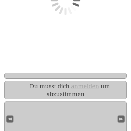
Du musst dich
anmelden
um
abzustimmen