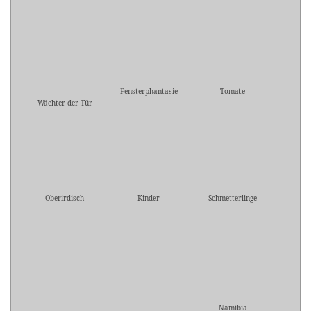
Fensterphantasie
Tomate
Wächter der Tür
Oberirdisch
Kinder
Schmetterlinge
Namibia