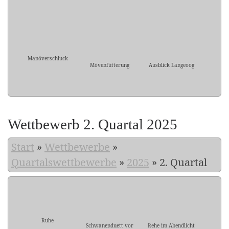
Manöverschluck
Mövenfütterung
Ausblick Langeoog
Wettbewerb 2. Quartal 2025
Start
»
Wettbewerbe
»
Quartalswettbewerbe
»
2025
»
2. Quartal
Ruhe
Schwanenduett vor
Rehe im Abendlicht