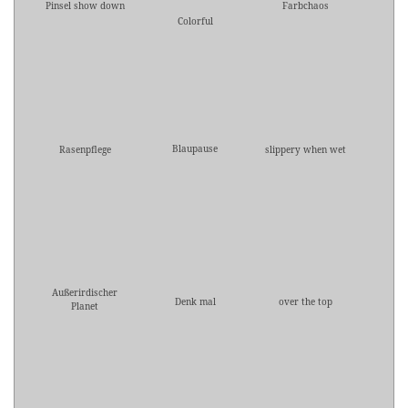
Pinsel show down
Farbchaos
Colorful
Blaupause
Rasenpflege
slippery when wet
Außerirdischer
Denk mal
over the top
Planet