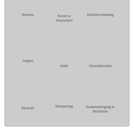
Nestbau
Gewitterstimmung
Nature is
everywhere
Tulipan
Schilf
Gänseblümchen
Dämmerung
Sonnenuntergang in
Blautopf
Bechhofen