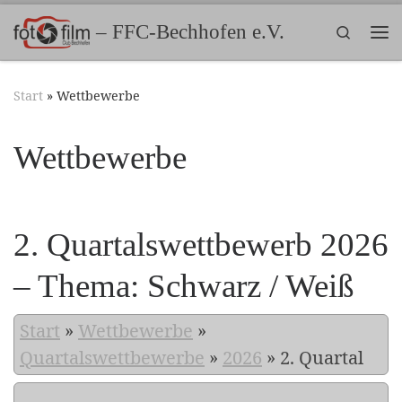
Zum Inhalt springen
– FFC-Bechhofen e.V.
Search
Me
Start
»
Wettbewerbe
Wettbewerbe
2. Quartalswettbewerb 2026
– Thema: Schwarz / Weiß
Start
»
Wettbewerbe
»
Quartalswettbewerbe
»
2026
»
2. Quartal