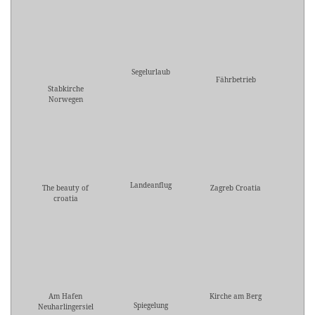
Segelurlaub
Fährbetrieb
Stabkirche
Norwegen
Landeanflug
The beauty of
Zagreb Croatia
croatia
Am Hafen
Kirche am Berg
Spiegelung
Neuharlingersiel