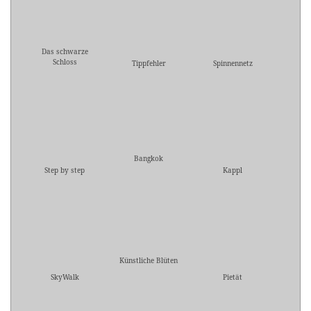
Das schwarze
Schloss
Tippfehler
Spinnennetz
Bangkok
Step by step
Kappl
Künstliche Blüten
SkyWalk
Pietät