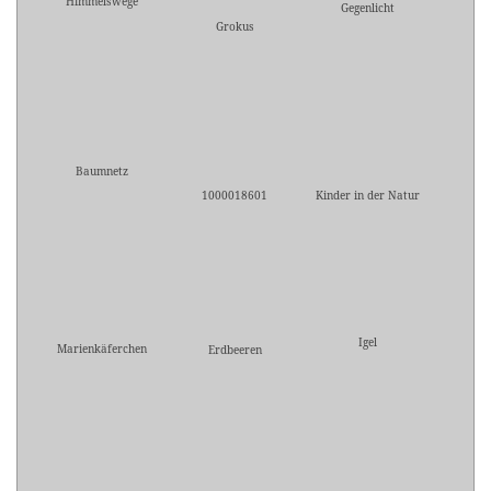
Himmelswege
Gegenlicht
Grokus
Baumnetz
1000018601
Kinder in der Natur
Igel
Marienkäferchen
Erdbeeren