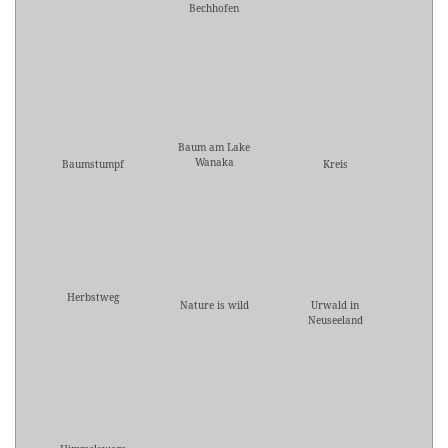
Bechhofen
Baum am Lake
Wanaka
Baumstumpf
Kreis
Herbstweg
Nature is wild
Urwald in
Neuseeland