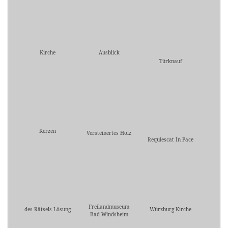
Kirche
Ausblick
Türknauf
Kerzen
Versteinertes Holz
Requiescat In Pace
Freilandmuseum
des Rätsels Lösung
Würzburg Kirche
Bad Windsheim