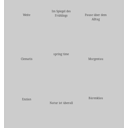
Im Spiegel des
Weite
Pause über dem
Frühlings
Alltag
spring time
Clematis
Morgentau
Bärenklau
Enzian
Natur ist überall