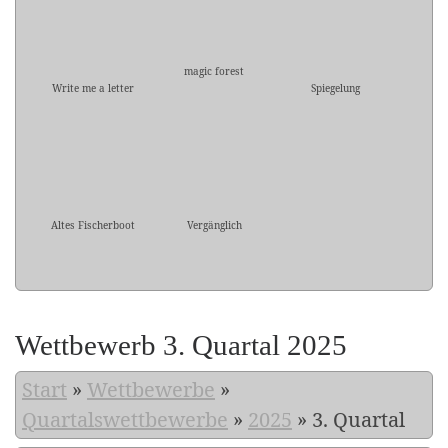
magic forest
Write me a letter
Spiegelung
Altes Fischerboot
Vergänglich
Wettbewerb 3. Quartal 2025
Start
»
Wettbewerbe
»
Quartalswettbewerbe
»
2025
»
3. Quartal