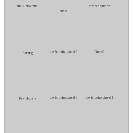
im Blickwinkel
Pinsel show off
Pinsel3
die Schminkpinsel 2
Pinsel2
borstig
die Schminkpinsel 3
die Schminkpinsel 1
Kratzbürste