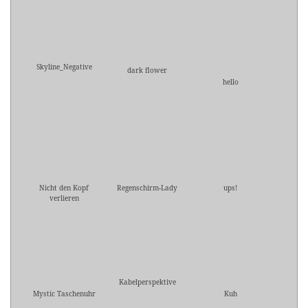
Skyline_Negative
dark flower
hello
Nicht den Kopf
Regenschirm-Lady
ups!
verlieren
Kabelperspektive
Mystic Taschenuhr
Kuh