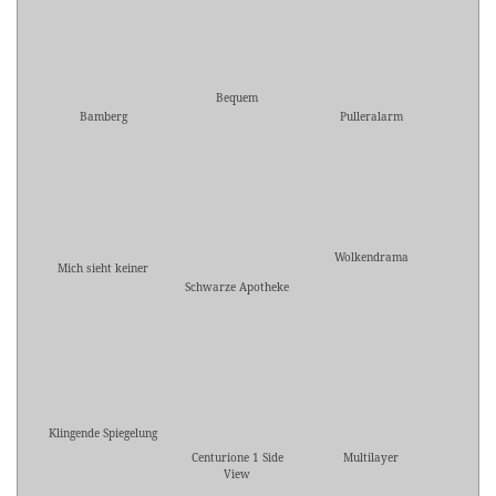
Bequem
Bamberg
Pulleralarm
Wolkendrama
Mich sieht keiner
Schwarze Apotheke
Klingende Spiegelung
Centurione 1 Side
Multilayer
View