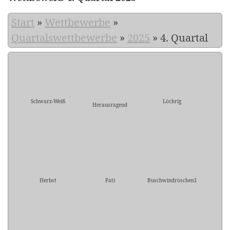
Start
»
Wettbewerbe
»
Quartalswettbewerbe
»
2025
»
4. Quartal
Schwarz-Weiß
Löchrig
Herausragend
Herbst
Pati
Buschwindröschen1