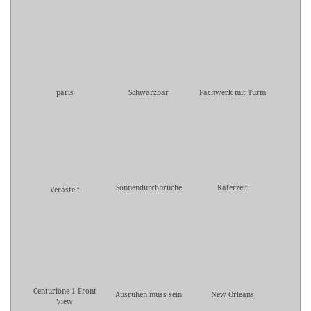
paris
Schwarzbär
Fachwerk mit Turm
Sonnendurchbrüche
Käferzeit
Verästelt
Centurione 1 Front
Ausruhen muss sein
New Orleans
View