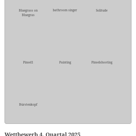
bathroom singer
Bluegrass on
Solitude
Bluegras
Pinsel1
Painting
Pinselshooting
Bürstenkopf
Wettbewerb 4. Quartal 2025