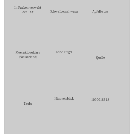
In Farben verweht
Schwalbenschwanz
Apfelbaum
der Tag
ohne Flügel
Moerakiboulders
(Neuseeland)
Quelle
Himmelsblick
1000018618
Taube