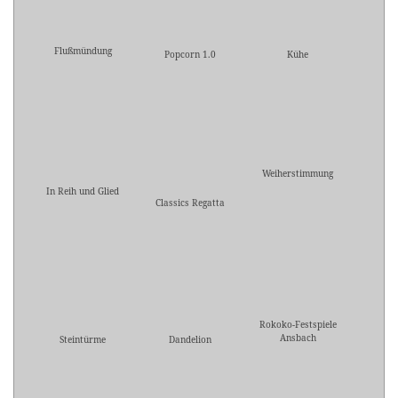
Flußmündung
Popcorn 1.0
Kühe
Weiherstimmung
In Reih und Glied
Classics Regatta
Rokoko-Festspiele
Ansbach
Steintürme
Dandelion