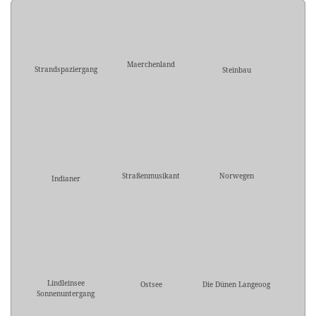
Maerchenland
Strandspaziergang
Steinbau
Straßenmusikant
Norwegen
Indianer
Lindleinsee
Ostsee
Die Dünen Langeoog
Sonnenuntergang