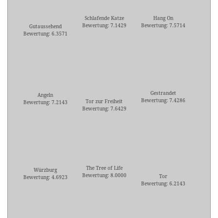
Schlafende Katze
Hang On
Bewertung: 7.1429
Bewertung: 7.5714
Gutaussehend
Bewertung: 6.3571
Gestrandet
Angeln
Bewertung: 7.4286
Tor zur Freiheit
Bewertung: 7.2143
Bewertung: 7.6429
The Tree of Life
Würzburg
Bewertung: 8.0000
Tor
Bewertung: 4.6923
Bewertung: 6.2143