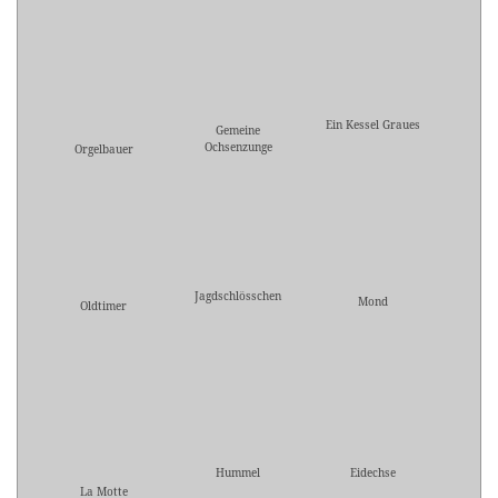
Ein Kessel Graues
Gemeine
Ochsenzunge
Orgelbauer
Jagdschlösschen
Mond
Oldtimer
Hummel
Eidechse
La Motte