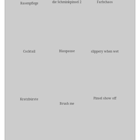
die Schminkpinsel 2
Farbchaos
Rasenpflege
Blaupause
Cocktail
slippery when wet
Pinsel show off
Kratzbürste
Brush me