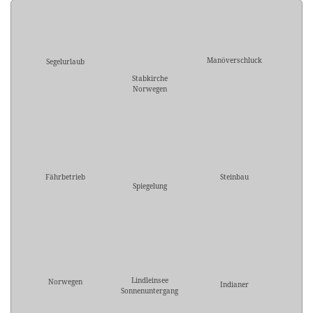
Manöverschluck
Segelurlaub
Stabkirche
Norwegen
Fährbetrieb
Steinbau
Spiegelung
Lindleinsee
Norwegen
Indianer
Sonnenuntergang