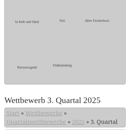
Pati
Altes Fischerboot
In Reih und Glied
Flußmündung
Herausragend
Wettbewerb 3. Quartal 2025
Start
»
Wettbewerbe
»
Quartalswettbewerbe
»
2025
»
3. Quartal