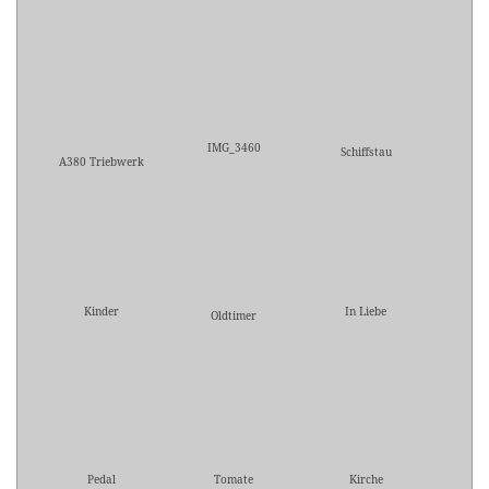
IMG_3460
Schiffstau
A380 Triebwerk
Kinder
In Liebe
Oldtimer
Pedal
Tomate
Kirche