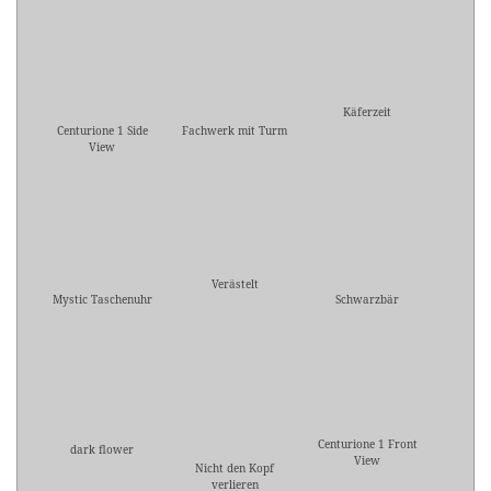
Käferzeit
Centurione 1 Side
Fachwerk mit Turm
View
Verästelt
Mystic Taschenuhr
Schwarzbär
Centurione 1 Front
dark flower
View
Nicht den Kopf
verlieren