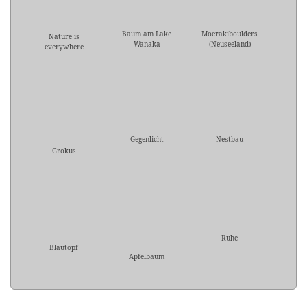
Baum am Lake
Moerakiboulders
Nature is
Wanaka
(Neuseeland)
everywhere
Gegenlicht
Nestbau
Grokus
Ruhe
Blautopf
Apfelbaum