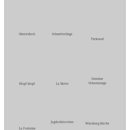
Oberirdisch
Schmetterlinge
Türknauf
Gemeine
Ochsenzunge
Klopf klopf
La Motte
Jagdschlösschen
Würzburg Kirche
La Fontaine