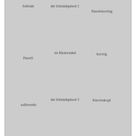
Solitude
die Schminkpinsel 1
Pinselshooting
im Blickwinkel
borstig
Pinsel1
die Schminkpinsel 3
Bürstenkopf
aufbrezeln