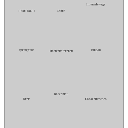
Himmelswege
1000018601
Schilf
spring time
Tulipan
Marienkäferchen
Bärenklau
Kreis
Gänseblümchen