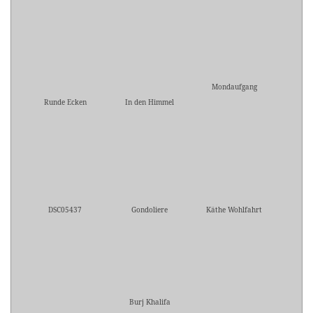
Mondaufgang
Runde Ecken
In den Himmel
DSC05437
Gondoliere
Käthe Wohlfahrt
Burj Khalifa