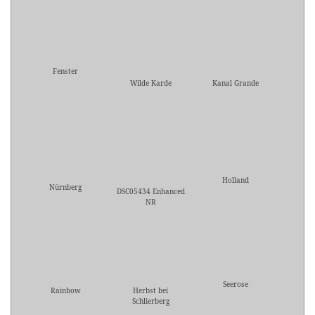
Fenster
Wilde Karde
Kanal Grande
Holland
Nürnberg
DSC05434 Enhanced
NR
Seerose
Rainbow
Herbst bei
Schlierberg