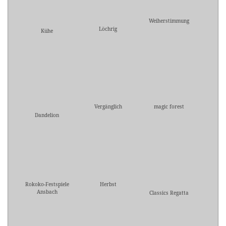
Weiherstimmung
Löchrig
Kühe
Vergänglich
magic forest
Dandelion
Rokoko-Festspiele
Herbst
Ansbach
Classics Regatta