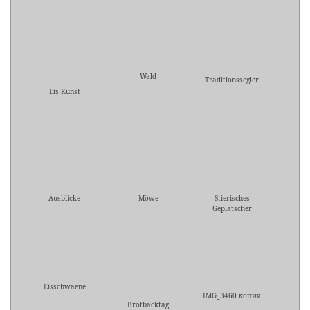
Wald
Traditionssegler
Eis Kunst
Ausblicke
Möwe
Stierisches
Geplätscher
Eisschwaene
IMG_3460 копия
Brotbacktag