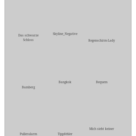
Skyline_Negative
Das schwarze
Schloss
Regenschirm-Lady
Bangkok
Bequem
Bamberg
Mich sieht keiner
Pulleralarm
Tippfehler