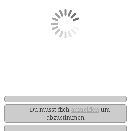
Du musst dich
anmelden
um
abzustimmen