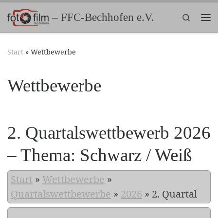
Zum Inhalt springen
– FFC-Bechhofen e.V.
Search
Me
Start
»
Wettbewerbe
Wettbewerbe
2. Quartalswettbewerb 2026
– Thema: Schwarz / Weiß
Start
»
Wettbewerbe
»
Quartalswettbewerbe
»
2026
»
2. Quartal