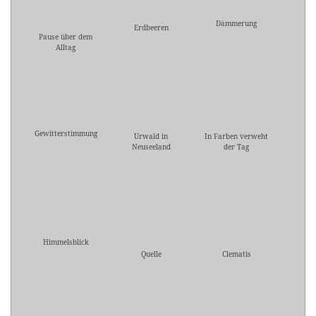
Dämmerung
Erdbeeren
Pause über dem
Alltag
Gewitterstimmung
Urwald in
In Farben verweht
Neuseeland
der Tag
Himmelsblick
Quelle
Clematis