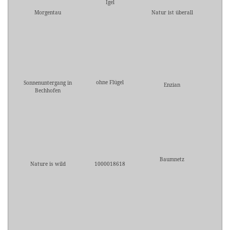
Igel
Morgentau
Natur ist überall
ohne Flügel
Sonnenuntergang in
Enzian
Bechhofen
Baumnetz
Nature is wild
1000018618