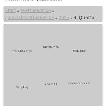
Start
»
Wettbewerbe
»
Quartalswettbewerbe
»
2025
»
4. Quartal
Schwarz-Weiß
Write me a letter
Steintürme
Buschwindröschen1
Popcorn 1.0
Spiegelung