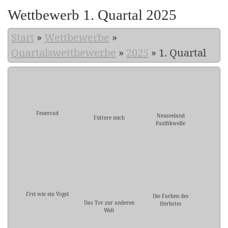
Wettbewerb 1. Quartal 2025
Start
»
Wettbewerbe
»
Quartalswettbewerbe
»
2025
»
1. Quartal
Feuerrad
Neuseeland
Füttere mich
Pazifikwelle
Frei wie ein Vogel
Die Farben des
Das Tor zur anderen
Herbstes
Welt