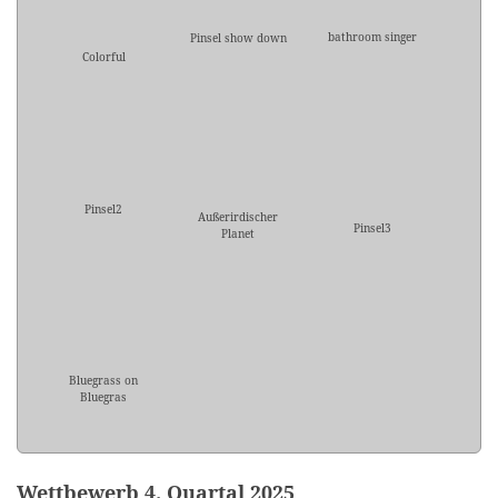
bathroom singer
Pinsel show down
Colorful
Pinsel2
Außerirdischer
Pinsel3
Planet
Bluegrass on
Bluegras
Wettbewerb 4. Quartal 2025