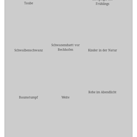
Taube
Frühlings
Schwanenduett vor
Bechhofen
Schwalbenschwanz
Kinder in der Natur
Rehe im Abendlicht
Baumstumpf
Weite