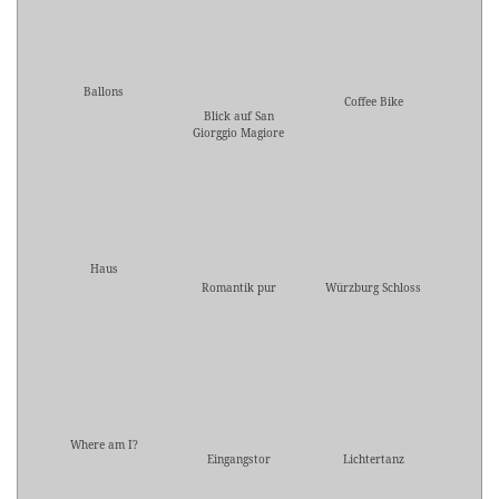
Ballons
Coffee Bike
Blick auf San
Giorggio Magiore
Haus
Romantik pur
Würzburg Schloss
Where am I?
Eingangstor
Lichtertanz