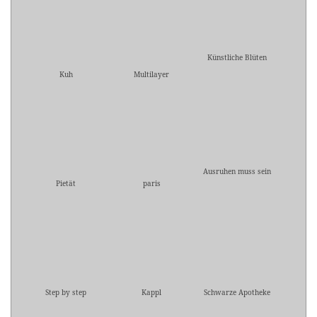
Künstliche Blüten
Kuh
Multilayer
Ausruhen muss sein
Pietät
paris
Step by step
Kappl
Schwarze Apotheke