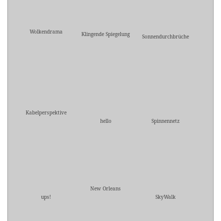
Wolkendrama
Klingende Spiegelung
Sonnendurchbrüche
Kabelperspektive
hello
Spinnennetz
New Orleans
ups!
SkyWalk