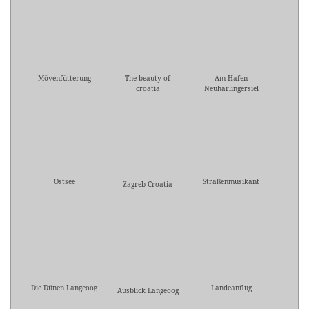
Mövenfütterung
The beauty of
Am Hafen
croatia
Neuharlingersiel
Ostsee
Straßenmusikant
Zagreb Croatia
Die Dünen Langeoog
Landeanflug
Ausblick Langeoog