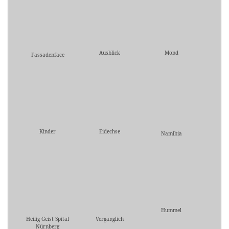
Ausblick
Mond
Fassadenface
Kinder
Eidechse
Namibia
Hummel
Heilig Geist Spital
Vergänglich
Nürnberg