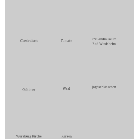
Freilandmuseum
Oberirdisch
Tomate
Bad Windsheim
Jagdschlösschen
Waal
Oldtimer
Würzburg Kirche
Kerzen