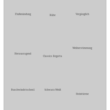
Flußmündung
Vergänglich
Kühe
Weiherstimmung
Herausragend
Classics Regatta
Buschwindröschen1
Schwarz-Weiß
Steintürme