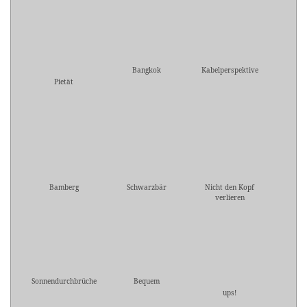
Bangkok
Kabelperspektive
Pietät
Bamberg
Schwarzbär
Nicht den Kopf
verlieren
Sonnendurchbrüche
Bequem
ups!