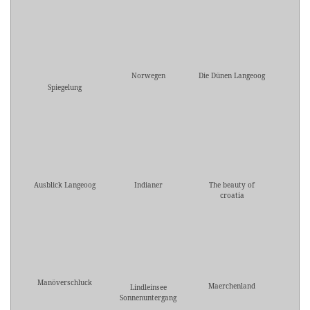
Norwegen
Die Dünen Langeoog
Spiegelung
Ausblick Langeoog
Indianer
The beauty of
croatia
Manöverschluck
Maerchenland
Lindleinsee
Sonnenuntergang