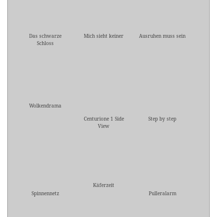
Das schwarze
Mich sieht keiner
Ausruhen muss sein
Schloss
Wolkendrama
Centurione 1 Side
Step by step
View
Käferzeit
Spinnennetz
Pulleralarm