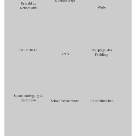
Himmelswege
Urwald in
Weite
Neuseeland
1000018618
Im Spiegel des
Kreis
Frühlings
Sonnenuntergang in
Bechhofen
Schwalbenschwanz
Gänseblümchen