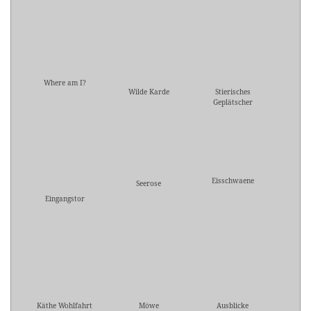
Where am I?
Wilde Karde
Stierisches
Geplätscher
Eisschwaene
Seerose
Eingangstor
Käthe Wohlfahrt
Möwe
Ausblicke