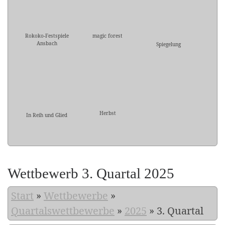
Rokoko-Festspiele
magic forest
Ansbach
Spiegelung
Herbst
In Reih und Glied
Wettbewerb 3. Quartal 2025
Start
»
Wettbewerbe
»
Quartalswettbewerbe
»
2025
»
3. Quartal