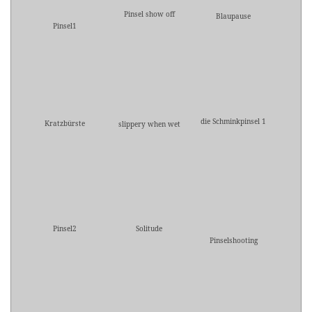
Pinsel show off
Blaupause
Pinsel1
die Schminkpinsel 1
Kratzbürste
slippery when wet
Pinsel2
Solitude
Pinselshooting