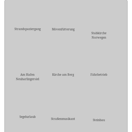
Strandspaziergang
Mövenfütterung
Stabkirche
Norwegen
Am Hafen
Kirche am Berg
Fährbetrieb
Neuharlingersiel
Segelurlaub
Straßenmusikant
Steinbau