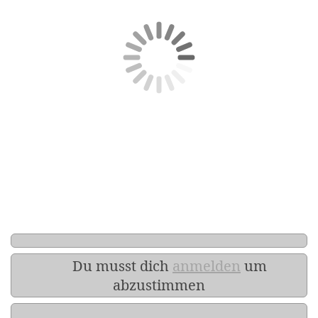
Du musst dich
anmelden
um
abzustimmen