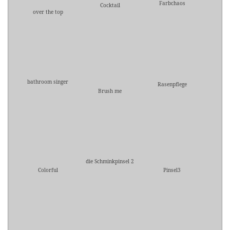
Farbchaos
Cocktail
over the top
bathroom singer
Rasenpflege
Brush me
die Schminkpinsel 2
Colorful
Pinsel3