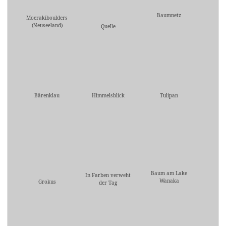
Baumnetz
Moerakiboulders
(Neuseeland)
Quelle
Bärenklau
Himmelsblick
Tulipan
Baum am Lake
In Farben verweht
Wanaka
Grokus
der Tag