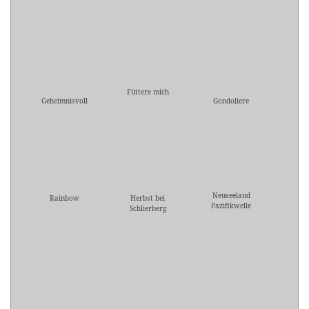
Füttere mich
Geheimnisvoll
Gondoliere
Neuseeland
Rainbow
Herbst bei
Pazifikwelle
Schlierberg