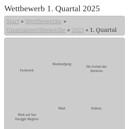
Wettbewerb 1. Quartal 2025
Start
»
Wettbewerbe
»
Quartalswettbewerbe
»
2025
»
1. Quartal
Mondaufgang
Die Farben des
Fachwerk
Herbstes
Wald
Ballons
Blick auf San
Giorggio Magiore