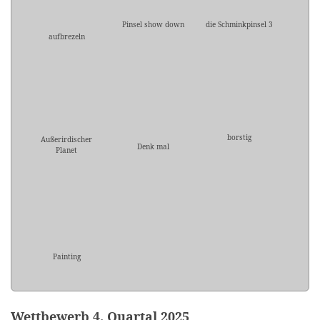
Pinsel show down
die Schminkpinsel 3
aufbrezeln
borstig
Außerirdischer
Denk mal
Planet
Painting
Wettbewerb 4. Quartal 2025