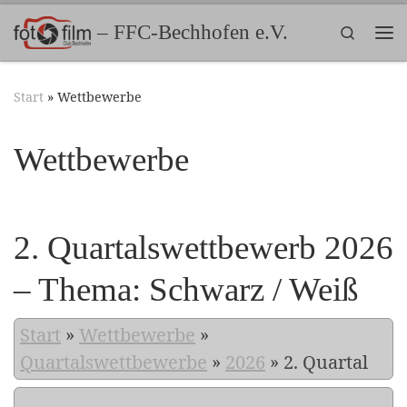
Zum Inhalt springen
– FFC-Bechhofen e.V.
Search
Me
Start
»
Wettbewerbe
Wettbewerbe
2. Quartalswettbewerb 2026
– Thema: Schwarz / Weiß
Start
»
Wettbewerbe
»
Quartalswettbewerbe
»
2026
»
2. Quartal