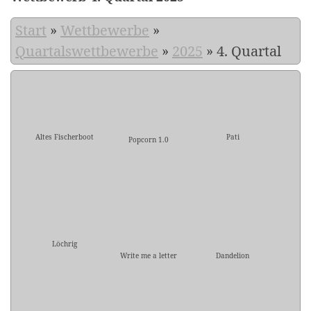
Start
»
Wettbewerbe
»
Quartalswettbewerbe
»
2025
»
4. Quartal
Altes Fischerboot
Pati
Popcorn 1.0
Löchrig
Write me a letter
Dandelion