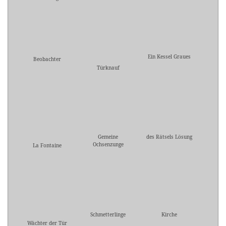
Ein Kessel Graues
Beobachter
Türknauf
Gemeine
des Rätsels Lösung
Ochsenzunge
La Fontaine
Schmetterlinge
Kirche
Wächter der Tür