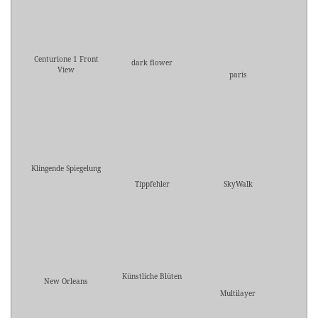
Centurione 1 Front
dark flower
View
paris
Klingende Spiegelung
Tippfehler
SkyWalk
Künstliche Blüten
New Orleans
Multilayer