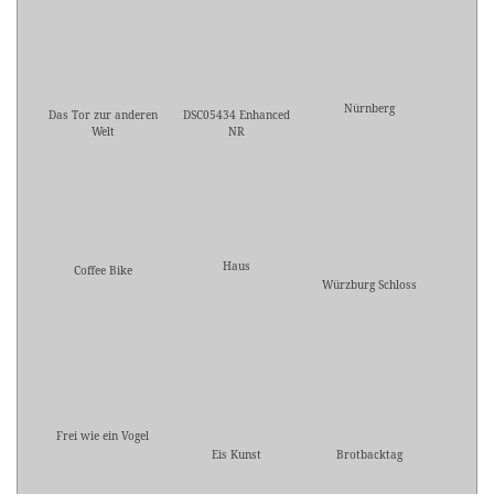
Nürnberg
Das Tor zur anderen
DSC05434 Enhanced
Welt
NR
Haus
Coffee Bike
Würzburg Schloss
Frei wie ein Vogel
Eis Kunst
Brotbacktag