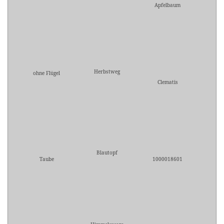
Apfelbaum
Herbstweg
ohne Flügel
Clematis
Blautopf
Taube
1000018601