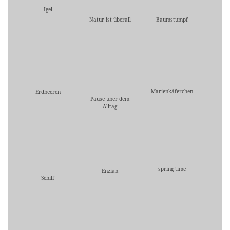
Igel
Natur ist überall
Baumstumpf
Marienkäferchen
Erdbeeren
Pause über dem
Alltag
spring time
Enzian
Schilf