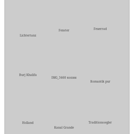
Feuerrad
Fenster
Lichtertanz
Burj Khalifa
IMG_3460 копия
Romantik pur
Traditionssegler
Holland
Kanal Grande