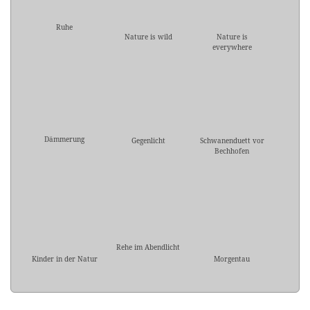
Ruhe
Nature is wild
Nature is
everywhere
Dämmerung
Gegenlicht
Schwanenduett vor
Bechhofen
Rehe im Abendlicht
Kinder in der Natur
Morgentau