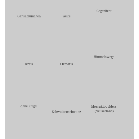
Gegenlicht
Gänseblümchen
Weite
Himmelswege
Kreis
Clematis
ohne Flügel
Moerakiboulders
(Neuseeland)
Schwalbenschwanz