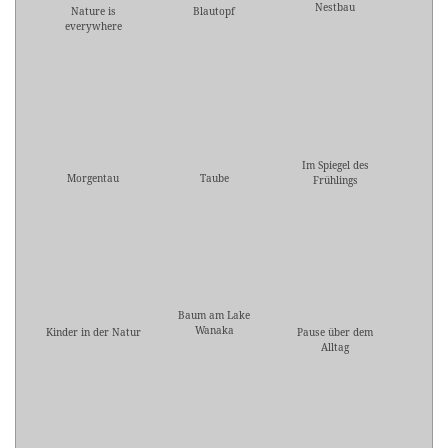
Nestbau
Nature is
Blautopf
everywhere
Im Spiegel des
Morgentau
Taube
Frühlings
Baum am Lake
Wanaka
Kinder in der Natur
Pause über dem
Alltag