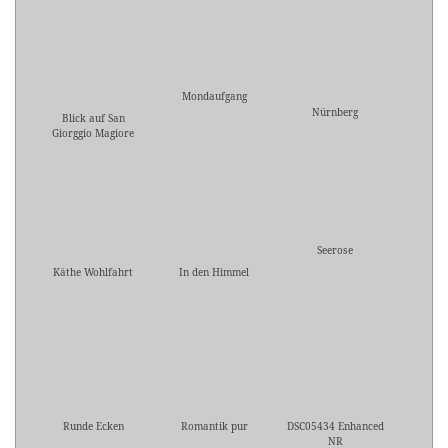
Mondaufgang
Nürnberg
Blick auf San
Giorggio Magiore
Seerose
Käthe Wohlfahrt
In den Himmel
Runde Ecken
Romantik pur
DSC05434 Enhanced
NR