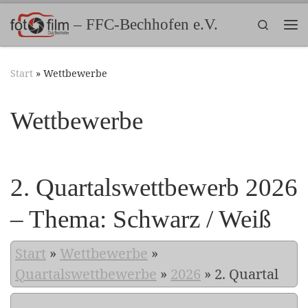
Zum Inhalt springen
– FFC-Bechhofen e.V.
Search
Me
Start
»
Wettbewerbe
Wettbewerbe
2. Quartalswettbewerb 2026
– Thema: Schwarz / Weiß
Start
»
Wettbewerbe
»
Quartalswettbewerbe
»
2026
»
2. Quartal