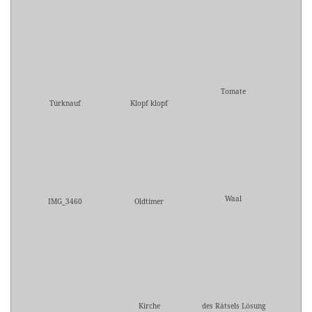
Tomate
Türknauf
Klopf klopf
Waal
IMG_3460
Oldtimer
Kirche
des Rätsels Lösung