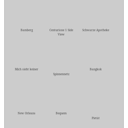
Bamberg
Centurione 1 Side
Schwarze Apotheke
View
Mich sieht keiner
Bangkok
Spinnennetz
New Orleans
Bequem
Pietät