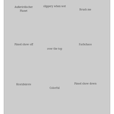
slippery when wet
Außerirdischer
Brush me
Planet
Pinsel show off
Farbchaos
over the top
Pinsel show down
Kratzbürste
Colorful