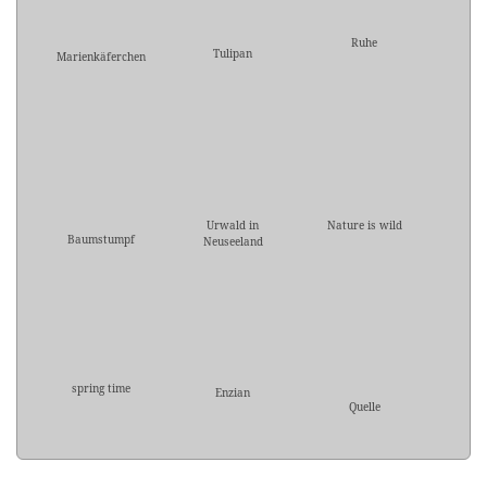
Ruhe
Tulipan
Marienkäferchen
Urwald in
Nature is wild
Baumstumpf
Neuseeland
spring time
Enzian
Quelle