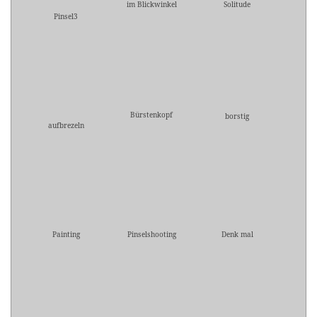
im Blickwinkel
Solitude
Pinsel3
Bürstenkopf
borstig
aufbrezeln
Painting
Pinselshooting
Denk mal