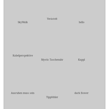
Verästelt
SkyWalk
hello
Kabelperspektive
Mystic Taschenuhr
Kappl
Ausruhen muss sein
dark flower
Tippfehler