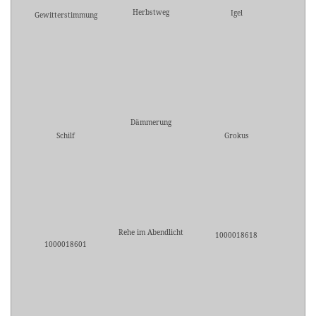
Herbstweg
Igel
Gewitterstimmung
Dämmerung
Schilf
Grokus
Rehe im Abendlicht
1000018618
1000018601