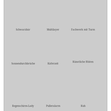
Schwarzbär
Multilayer
Fachwerk mit Turm
Künstliche Blüten
Sonnendurchbrüche
Käferzeit
Regenschirm-Lady
Pulleralarm
Kuh