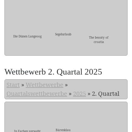
Segelurlaub
Die Dünen Langeoog
The beauty of
croatia
Wettbewerb 2. Quartal 2025
Start
»
Wettbewerbe
»
Quartalswettbewerbe
»
2025
»
2. Quartal
Bärenklau
In Farben verweht