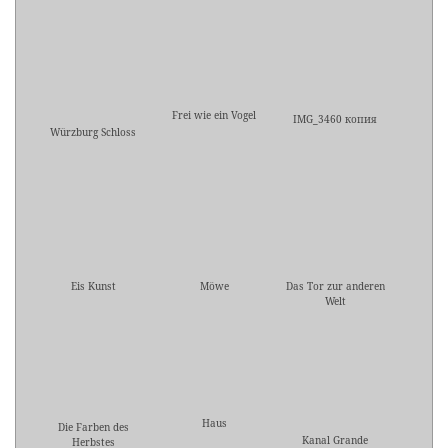
Frei wie ein Vogel
IMG_3460 копия
Würzburg Schloss
Eis Kunst
Möwe
Das Tor zur anderen
Welt
Haus
Die Farben des
Kanal Grande
Herbstes