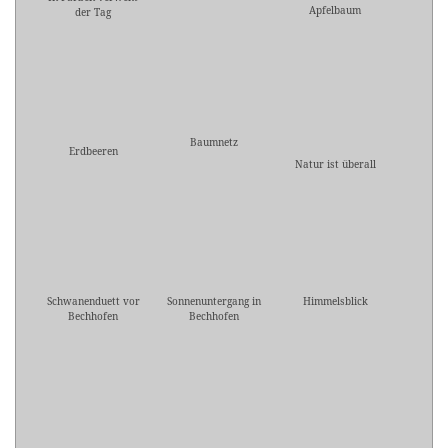
Apfelbaum
der Tag
Baumnetz
Erdbeeren
Natur ist überall
Schwanenduett vor
Sonnenuntergang in
Himmelsblick
Bechhofen
Bechhofen