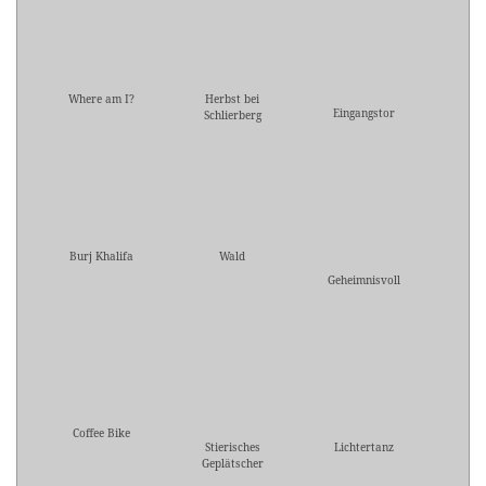
Where am I?
Herbst bei
Eingangstor
Schlierberg
Burj Khalifa
Wald
Geheimnisvoll
Coffee Bike
Stierisches
Lichtertanz
Geplätscher