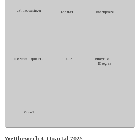
bathroom singer
Cocktail
Rasenpflege
die Schminkpinsel 2
Pinsel2
Bluegrass on
Bluegras
Pinsel1
Wettbewerb 4. Quartal 2025