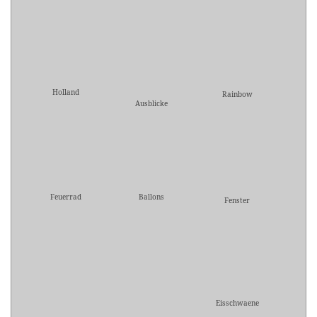
Holland
Rainbow
Ausblicke
Feuerrad
Ballons
Fenster
Eisschwaene