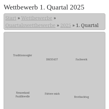
Wettbewerb 1. Quartal 2025
Start
»
Wettbewerbe
»
Quartalswettbewerbe
»
2025
»
1. Quartal
Traditionssegler
DSC05437
Fachwerk
Neuseeland
Füttere mich
Pazifikwelle
Brotbacktag