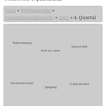
Start
»
Wettbewerbe
»
Quartalswettbewerbe
»
2025
»
4. Quartal
Weiherstimmung
Schwarz-Weiß
Write me a letter
Buschwindröschen1
In Reih und Glied
Spiegelung