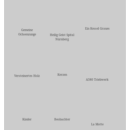
Ein Kessel Graues
Gemeine
Ochsenzunge
Heilig Geist Spital
Nürnberg
Kerzen
Versteinertes Holz
A380 Triebwerk
Kinder
Beobachter
La Motte