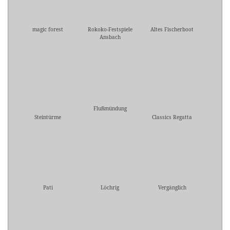
magic forest
Rokoko-Festspiele
Altes Fischerboot
Ansbach
Flußmündung
Steintürme
Classics Regatta
Pati
Löchrig
Vergänglich