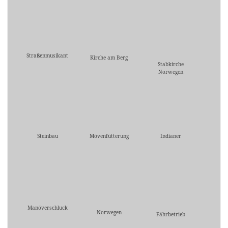
Straßenmusikant
Kirche am Berg
Stabkirche
Norwegen
Steinbau
Mövenfütterung
Indianer
Manöverschluck
Norwegen
Fährbetrieb