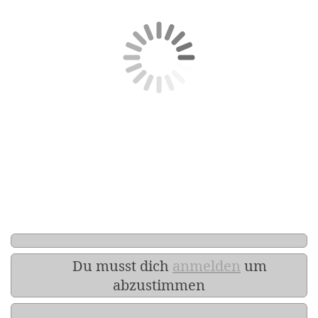
Du musst dich
anmelden
um
abzustimmen