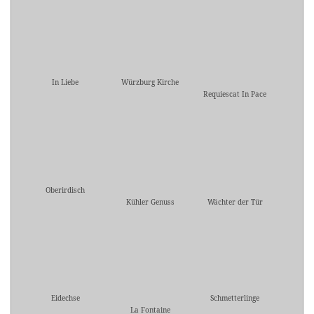
In Liebe
Würzburg Kirche
Requiescat In Pace
Oberirdisch
Kühler Genuss
Wächter der Tür
Eidechse
Schmetterlinge
La Fontaine