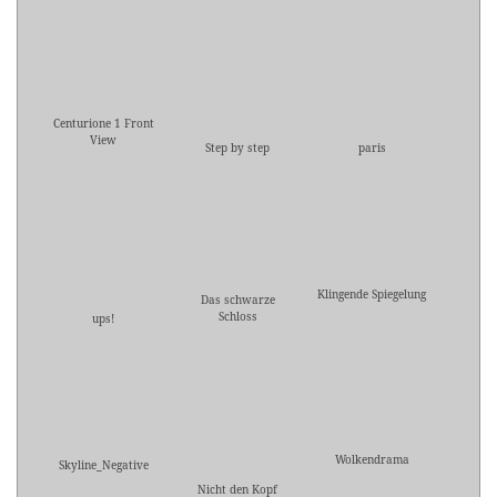
Centurione 1 Front
View
Step by step
paris
Klingende Spiegelung
Das schwarze
Schloss
ups!
Wolkendrama
Skyline_Negative
Nicht den Kopf