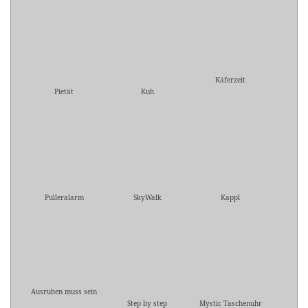
Käferzeit
Pietät
Kuh
Pulleralarm
SkyWalk
Kappl
Ausruhen muss sein
Step by step
Mystic Taschenuhr