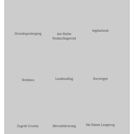
Segelurlaub
Strandspaziergang
Am Hafen
Neuharlingersiel
Landeanflug
Norwegen
Steinbau
Die Dünen Langeoog
Zagreb Croatia
Mövenfütterung