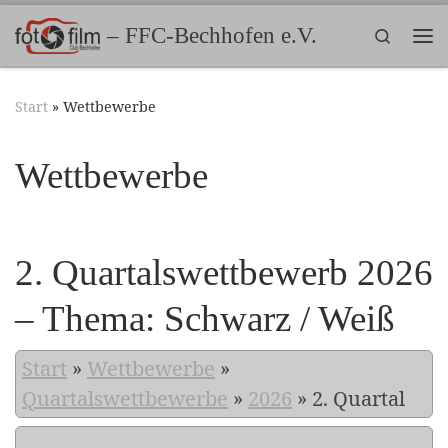
Zum Inhalt springen
– FFC-Bechhofen e.V.
Search
Me
Start
»
Wettbewerbe
Wettbewerbe
2. Quartalswettbewerb 2026
– Thema: Schwarz / Weiß
Start
»
Wettbewerbe
»
Quartalswettbewerbe
»
2026
»
2. Quartal