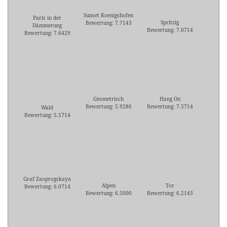
Sunset Koenigshofen
Paris in der
Spritzig
Bewertung: 7.7143
Dämmerung
Bewertung: 7.0714
Bewertung: 7.6429
Geometrisch
Hang On
Bewertung: 5.9286
Bewertung: 7.5714
Wald
Bewertung: 5.5714
Graf Zaoprogskaya
Alpen
Tor
Bewertung: 6.0714
Bewertung: 6.5000
Bewertung: 6.2143