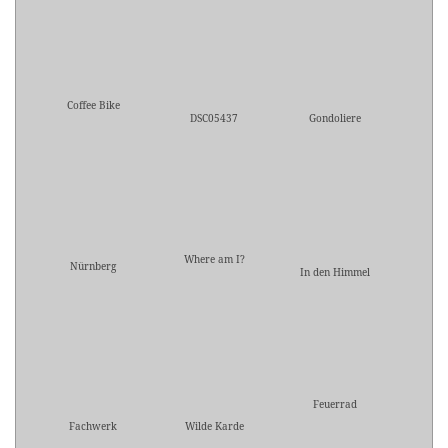
Coffee Bike
DSC05437
Gondoliere
Where am I?
Nürnberg
In den Himmel
Feuerrad
Fachwerk
Wilde Karde