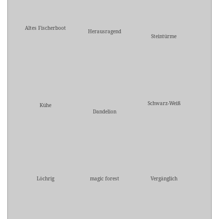
Altes Fischerboot
Herausragend
Steintürme
Schwarz-Weiß
Kühe
Dandelion
Löchrig
magic forest
Vergänglich