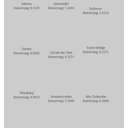
Inferno
Gestrandet
Bewertung: 8.2143
Bewertung: 7.4286
Halloooo
Bewertung: 5.6154
Tower-Bridge
Damen
Bewertung: 8.3571
ich bin der Chef
Bewertung: 6.8462
Bewertung: 6.3571
Würzburg
Sonnenstrahlen
Alte Tankstelle
Bewertung: 4.6923
Bewertung: 7.5000
Bewertung: 6.5000