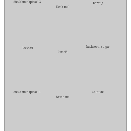
die Schminkpinsel 3
borstig
Denk mal
bathroom singer
Cocktail
Pinsel3
die Schminkpinsel 1
Solitude
Brush me