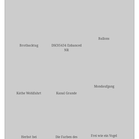
Ballons
Brotbacktag
DSC05434 Enhanced
NR
Mondaufgang
Käthe Wohlfahrt
Kanal Grande
Frei wie ein Vogel
Herbst bei
Die Farben des