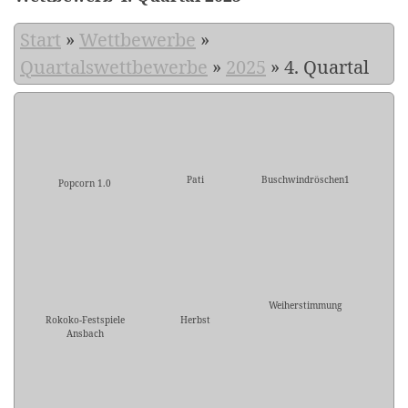
Start
»
Wettbewerbe
»
Quartalswettbewerbe
»
2025
»
4. Quartal
Pati
Buschwindröschen1
Popcorn 1.0
Weiherstimmung
Rokoko-Festspiele
Herbst
Ansbach