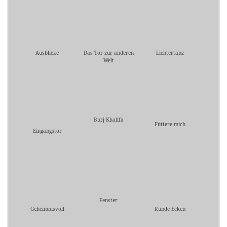
Ausblicke
Das Tor zur anderen
Lichtertanz
Welt
Burj Khalifa
Füttere mich
Eingangstor
Fenster
Geheimnisvoll
Runde Ecken