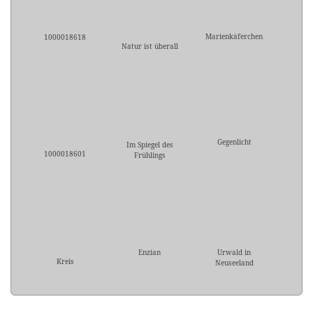
Marienkäferchen
1000018618
Natur ist überall
Gegenlicht
Im Spiegel des
1000018601
Frühlings
Enzian
Urwald in
Kreis
Neuseeland