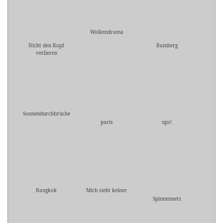
Wolkendrama
Nicht den Kopf
Bamberg
verlieren
Sonnendurchbrüche
paris
ups!
Bangkok
Mich sieht keiner
Spinnennetz