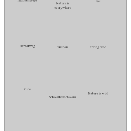
Himmelswege
Igel
Nature is
everywhere
Herbstweg
Tulipan
spring time
Ruhe
Nature is wild
Schwalbenschwanz