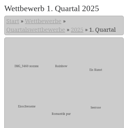
Wettbewerb 1. Quartal 2025
Start
»
Wettbewerbe
»
Quartalswettbewerbe
»
2025
»
1. Quartal
IMG_3460 копия
Rainbow
Eis Kunst
Eisschwaene
Seerose
Romantik pur