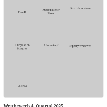
Pinsel show down
Außerirdischer
Pinsel1
Planet
Bluegrass on
Bürstenkopf
slippery when wet
Bluegras
Colorful
Wettbewerb 4. Quartal 2025