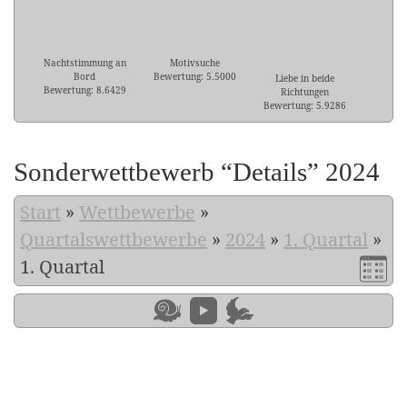
Nachtstimmung an
Motivsuche
Bord
Bewertung: 5.5000
Liebe in beide
Bewertung: 8.6429
Richtungen
Bewertung: 5.9286
Sonderwettbewerb “Details” 2024
Start
»
Wettbewerbe
»
Quartalswettbewerbe
»
2024
»
1. Quartal
»
1. Quartal