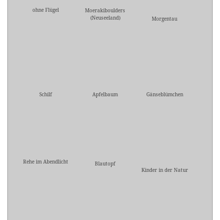
ohne Flügel
Moerakiboulders
(Neuseeland)
Morgentau
Schilf
Apfelbaum
Gänseblümchen
Rehe im Abendlicht
Blautopf
Kinder in der Natur