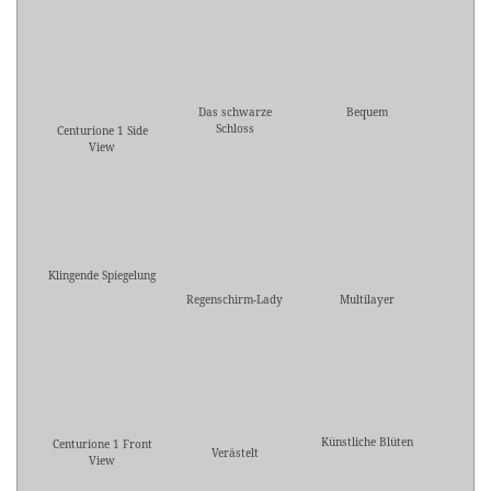
Das schwarze
Bequem
Schloss
Centurione 1 Side
View
Klingende Spiegelung
Regenschirm-Lady
Multilayer
Künstliche Blüten
Centurione 1 Front
Verästelt
View