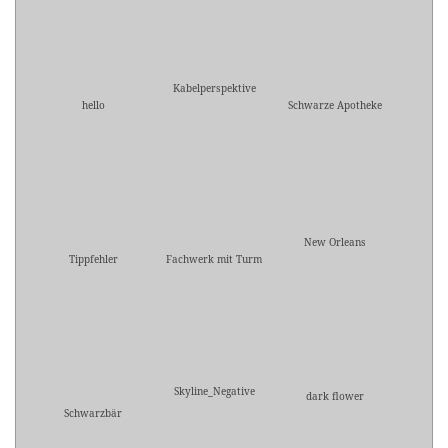
Kabelperspektive
hello
Schwarze Apotheke
New Orleans
Tippfehler
Fachwerk mit Turm
Skyline_Negative
dark flower
Schwarzbär