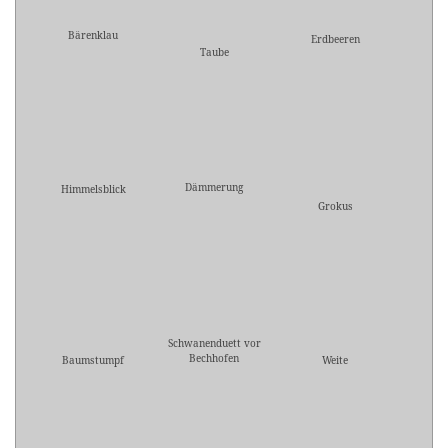
Bärenklau
Erdbeeren
Taube
Dämmerung
Himmelsblick
Grokus
Schwanenduett vor
Bechhofen
Baumstumpf
Weite