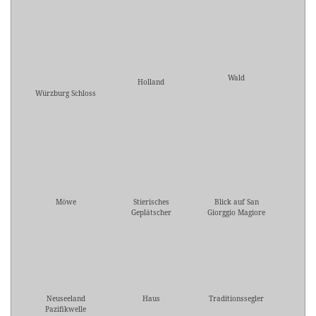
Wald
Holland
Würzburg Schloss
Möwe
Stierisches
Blick auf San
Geplätscher
Giorggio Magiore
Neuseeland
Haus
Traditionssegler
Pazifikwelle