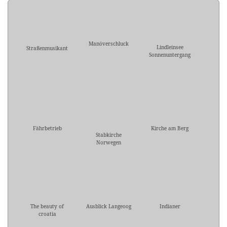
Manöverschluck
Lindleinsee
Straßenmusikant
Sonnenuntergang
Fährbetrieb
Kirche am Berg
Stabkirche
Norwegen
The beauty of
Ausblick Langeoog
Indianer
croatia