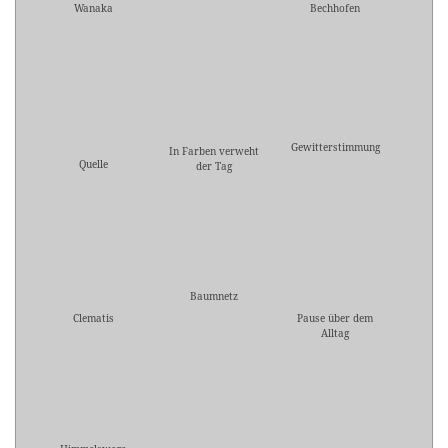
Wanaka
Bechhofen
Gewitterstimmung
In Farben verweht
Quelle
der Tag
Baumnetz
Clematis
Pause über dem
Alltag