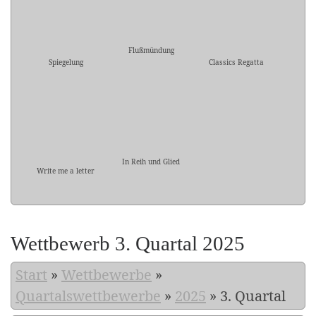
Flußmündung
Spiegelung
Classics Regatta
In Reih und Glied
Write me a letter
Wettbewerb 3. Quartal 2025
Start
»
Wettbewerbe
»
Quartalswettbewerbe
»
2025
»
3. Quartal