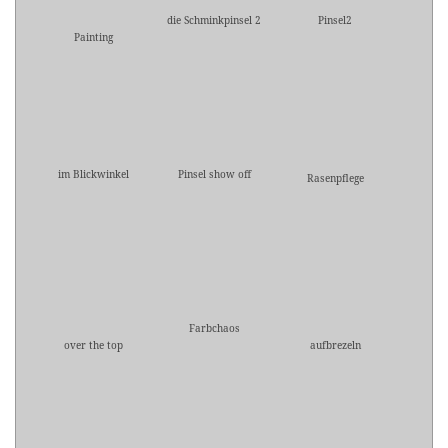
die Schminkpinsel 2
Pinsel2
Painting
im Blickwinkel
Pinsel show off
Rasenpflege
Farbchaos
over the top
aufbrezeln