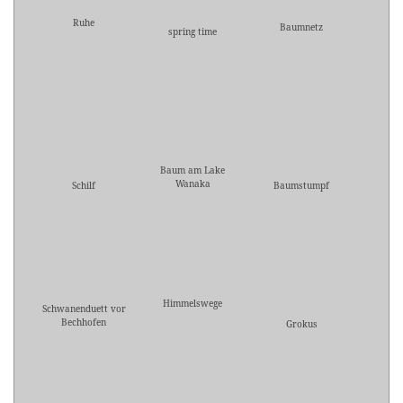
Ruhe
Baumnetz
spring time
Baum am Lake
Wanaka
Schilf
Baumstumpf
Himmelswege
Schwanenduett vor
Bechhofen
Grokus