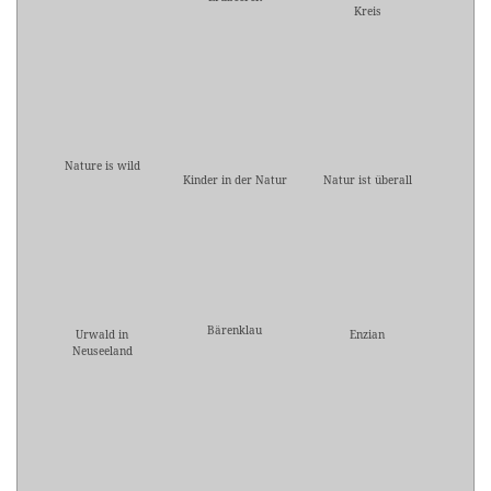
Kreis
Nature is wild
Kinder in der Natur
Natur ist überall
Bärenklau
Urwald in
Enzian
Neuseeland