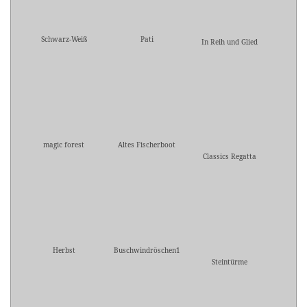
Schwarz-Weiß
Pati
In Reih und Glied
magic forest
Altes Fischerboot
Classics Regatta
Herbst
Buschwindröschen1
Steintürme