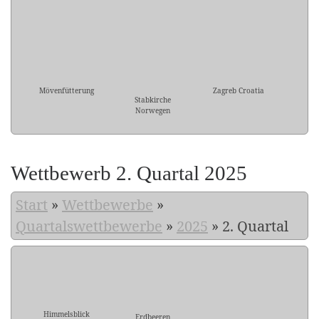
Mövenfütterung
Zagreb Croatia
Stabkirche
Norwegen
Wettbewerb 2. Quartal 2025
Start
»
Wettbewerbe
»
Quartalswettbewerbe
»
2025
»
2. Quartal
Himmelsblick
Erdbeeren