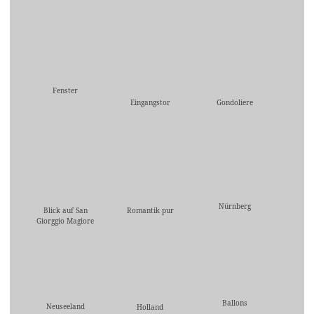
Fenster
Eingangstor
Gondoliere
Nürnberg
Blick auf San
Romantik pur
Giorggio Magiore
Ballons
Neuseeland
Holland