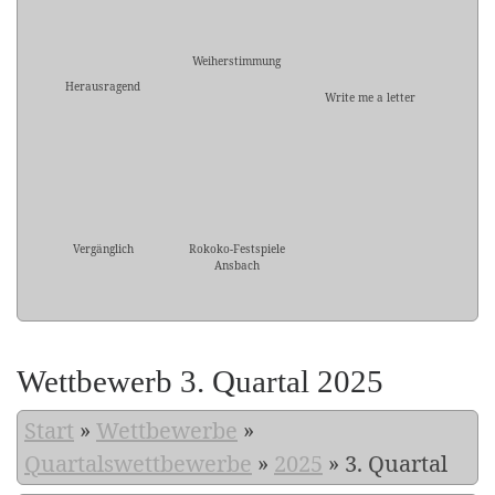
Weiherstimmung
Herausragend
Write me a letter
Vergänglich
Rokoko-Festspiele
Ansbach
Wettbewerb 3. Quartal 2025
Start
»
Wettbewerbe
»
Quartalswettbewerbe
»
2025
»
3. Quartal