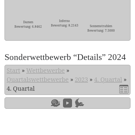
Inferno
Damen
Bewertung: 8.2143
Sonnenstrahlen
Bewertung: 6.8462
Bewertung: 7.5000
Sonderwettbewerb “Details” 2024
Start
»
Wettbewerbe
»
Quartalswettbewerbe
»
2023
»
4. Quartal
»
4. Quartal