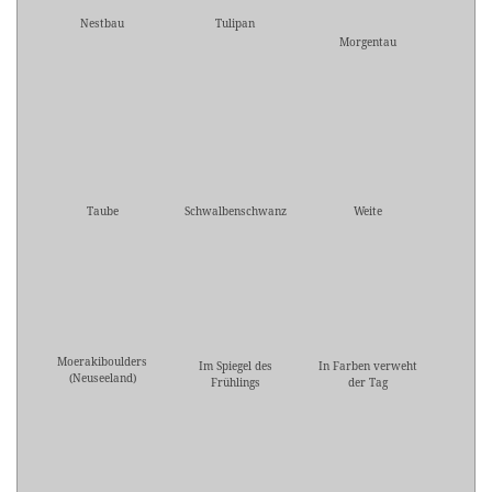
Nestbau
Tulipan
Morgentau
Taube
Schwalbenschwanz
Weite
Moerakiboulders
Im Spiegel des
In Farben verweht
(Neuseeland)
Frühlings
der Tag