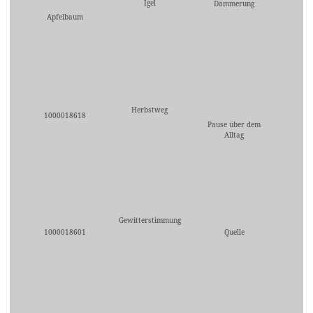
Igel
Dämmerung
Apfelbaum
Herbstweg
1000018618
Pause über dem
Alltag
Gewitterstimmung
1000018601
Quelle