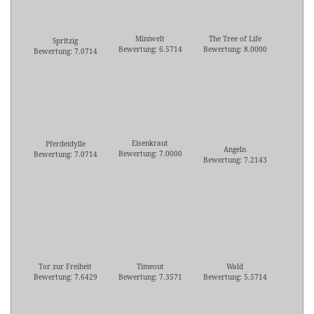
Miniwelt
The Tree of Life
Spritzig
Bewertung: 6.5714
Bewertung: 8.0000
Bewertung: 7.0714
Eisenkraut
Pferdeidylle
Angeln
Bewertung: 7.0000
Bewertung: 7.0714
Bewertung: 7.2143
Tor zur Freiheit
Timeout
Wald
Bewertung: 7.6429
Bewertung: 7.3571
Bewertung: 5.5714