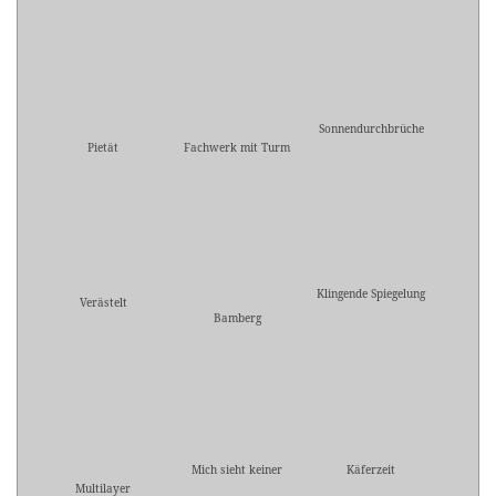
Sonnendurchbrüche
Pietät
Fachwerk mit Turm
Klingende Spiegelung
Verästelt
Bamberg
Mich sieht keiner
Käferzeit
Multilayer