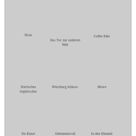
Haus
Coffee Bike
Das Tor zur anderen
Welt
Stierisches
Würzburg Schloss
Möwe
Geplätscher
Eis Kunst
Geheimnisvoll
In den Himmel