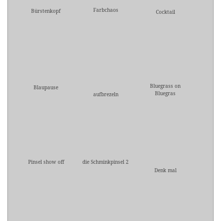
Farbchaos
Bürstenkopf
Cocktail
Bluegrass on
Blaupause
Bluegras
aufbrezeln
Pinsel show off
die Schminkpinsel 2
Denk mal