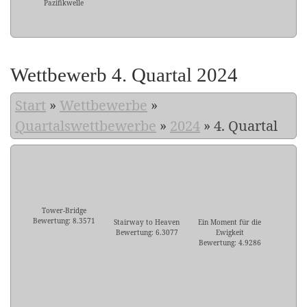
Pazifikwelle
Wettbewerb 4. Quartal 2024
Start
»
Wettbewerbe
»
Quartalswettbewerbe
»
2024
»
4. Quartal
Tower-Bridge
Bewertung: 8.3571
Stairway to Heaven
Ein Moment für die
Bewertung: 6.3077
Ewigkeit
Bewertung: 4.9286