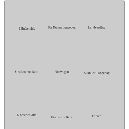
Die Dünen Langeoog
Landeanflug
Fährbetrieb
Straßenmusikant
Norwegen
Ausblick Langeoog
Maerchenland
Ostsee
Kirche am Berg