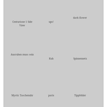
dark flower
Centurione 1 Side
ups!
View
Ausruhen muss sein
Kuh
Spinnennetz
Mystic Taschenuhr
paris
Tippfehler