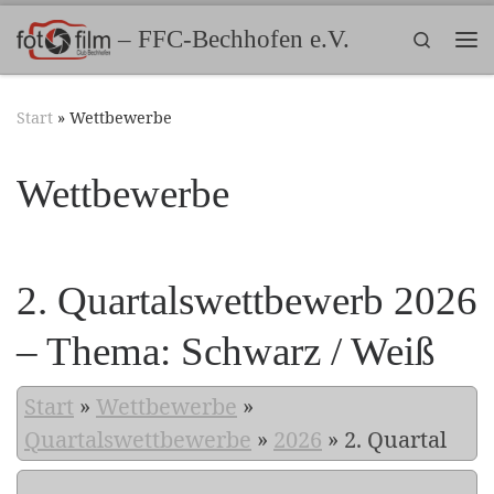
Zum Inhalt springen
– FFC-Bechhofen e.V.
Search
Me
Start
»
Wettbewerbe
Wettbewerbe
2. Quartalswettbewerb 2026
– Thema: Schwarz / Weiß
Start
»
Wettbewerbe
»
Quartalswettbewerbe
»
2026
»
2. Quartal