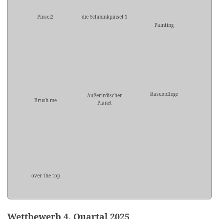
Pinsel2
die Schminkpinsel 1
Painting
Rasenpflege
Außerirdischer
Brush me
Planet
over the top
Wettbewerb 4. Quartal 2025