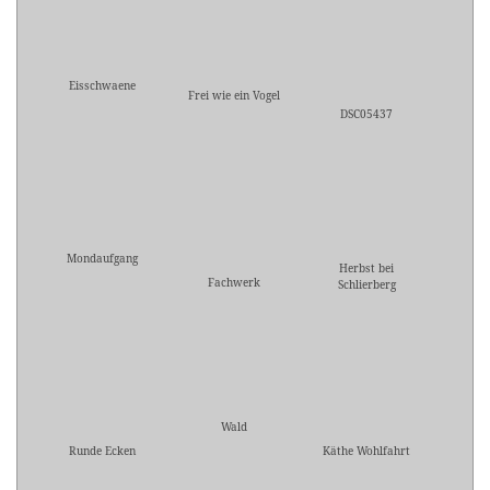
Eisschwaene
Frei wie ein Vogel
DSC05437
Mondaufgang
Herbst bei
Fachwerk
Schlierberg
Wald
Runde Ecken
Käthe Wohlfahrt