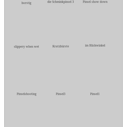
die Schminkpinsel 3
Pinsel show down
borstig
im Blickwinkel
Kratzbürste
slippery when wet
Pinselshooting
Pinsel3
Pinsel1