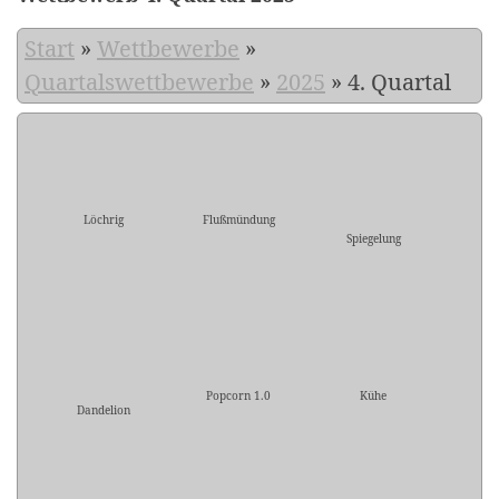
Start
»
Wettbewerbe
»
Quartalswettbewerbe
»
2025
»
4. Quartal
Löchrig
Flußmündung
Spiegelung
Popcorn 1.0
Kühe
Dandelion