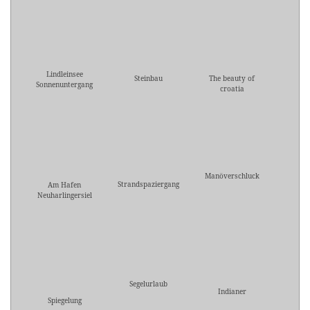
Lindleinsee
Steinbau
The beauty of
Sonnenuntergang
croatia
Manöverschluck
Strandspaziergang
Am Hafen
Neuharlingersiel
Segelurlaub
Indianer
Spiegelung