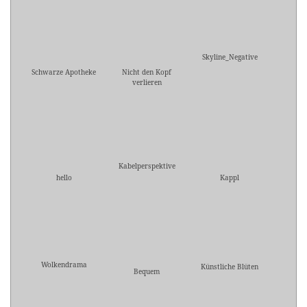
Skyline_Negative
Schwarze Apotheke
Nicht den Kopf
verlieren
Kabelperspektive
hello
Kappl
Wolkendrama
Künstliche Blüten
Bequem