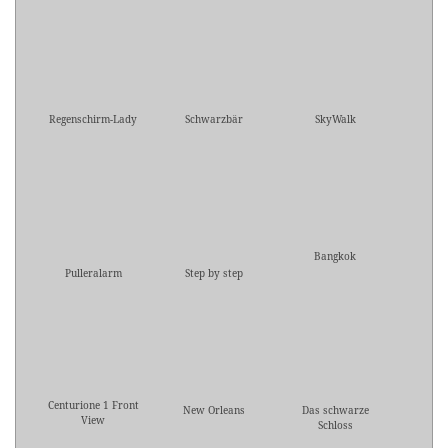
Regenschirm-Lady
Schwarzbär
SkyWalk
Bangkok
Pulleralarm
Step by step
Centurione 1 Front
New Orleans
Das schwarze
View
Schloss