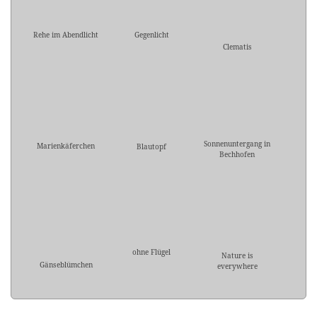
Rehe im Abendlicht
Gegenlicht
Clematis
Sonnenuntergang in
Marienkäferchen
Blautopf
Bechhofen
ohne Flügel
Nature is
Gänseblümchen
everywhere