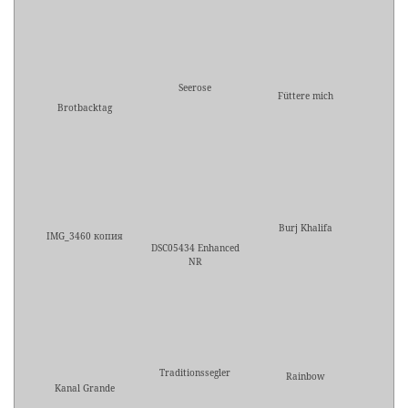
Seerose
Füttere mich
Brotbacktag
Burj Khalifa
IMG_3460 копия
DSC05434 Enhanced
NR
Traditionssegler
Rainbow
Kanal Grande