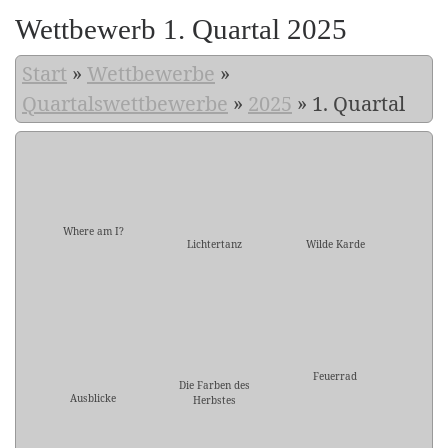
Wettbewerb 1. Quartal 2025
Start
»
Wettbewerbe
»
Quartalswettbewerbe
»
2025
»
1. Quartal
Where am I?
Lichtertanz
Wilde Karde
Feuerrad
Die Farben des
Ausblicke
Herbstes