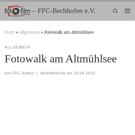
Zum Inhalt springen
– FFC-Bechhofen e.V.
Search
Me
Start
»
Allgemein
»
Fotowalk am Altmühlsee
ALLGEMEIN
Fotowalk am Altmühlsee
von
FFC-Admin
|
Veröffentlicht am
23.04.2023