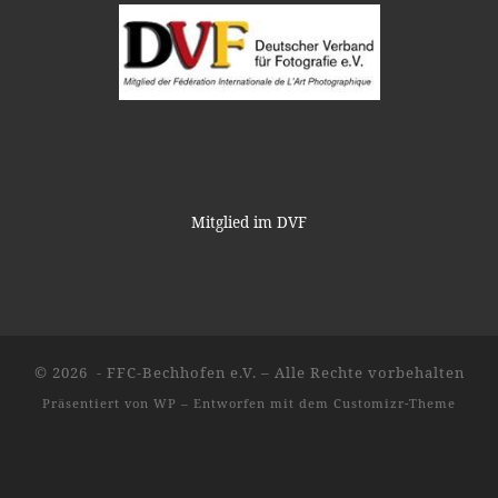
Mitglied im DVF
© 2026
- FFC-Bechhofen e.V.
– Alle Rechte vorbehalten
Präsentiert von
WP
– Entworfen mit dem
Customizr-Theme