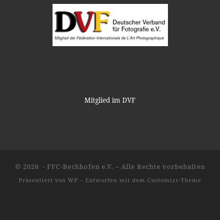
Mitglied im DVF
© 2026
- FFC-Bechhofen e.V.
– Alle Rechte vorbehalten
Präsentiert von
WP
– Entworfen mit dem
Customizr-Theme