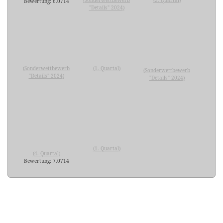
Bewertung: 6.0714
"Details" 2024
)
(
Sonderwettbewerb
(
1. Quartal
)
(
Sonderwettbewerb
"Details" 2024
)
"Details" 2024
)
(
1. Quartal
)
(
4. Quartal
)
Bewertung: 7.0714