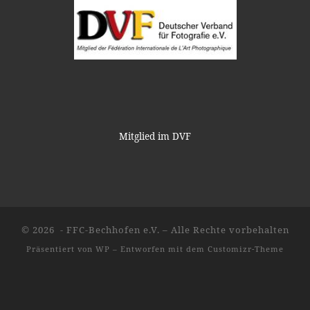
Mitglied im DVF
© 2026
- FFC-Bechhofen e.V.
– Alle Rechte vorbehalten
Präsentiert von
WP
– Entworfen mit dem
Customizr-Theme