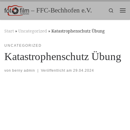
Zum Inhalt springen
– FFC-Bechhofen e.V.
Search
Me
Start
»
Uncategorized
»
Katastrophenschutz Übung
UNCATEGORIZED
Katastrophenschutz Übung
von
berny admin
|
Veröffentlicht am
29.04.2024