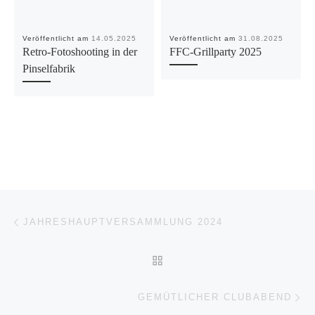
Veröffentlicht am
14.05.2025
Veröffentlicht am
31.08.2025
Retro-Fotoshooting in der
FFC-Grillparty 2025
Pinselfabrik
Beitragsnavigation
Vorheriger Beitrag
JAHRESHAUPTVERSAMMLUNG 2024
ZURÜCK ZUR BEITRAGSL
Nä
GEMÜTLICHER CLUBABEND