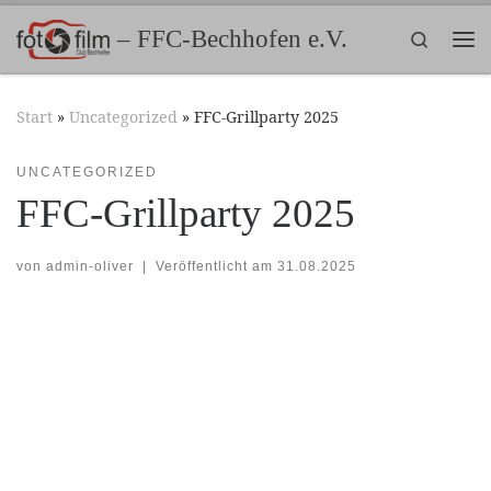
Zum Inhalt springen
– FFC-Bechhofen e.V.
Search
Me
Start
»
Uncategorized
»
FFC-Grillparty 2025
UNCATEGORIZED
FFC-Grillparty 2025
von
admin-oliver
|
Veröffentlicht am
31.08.2025