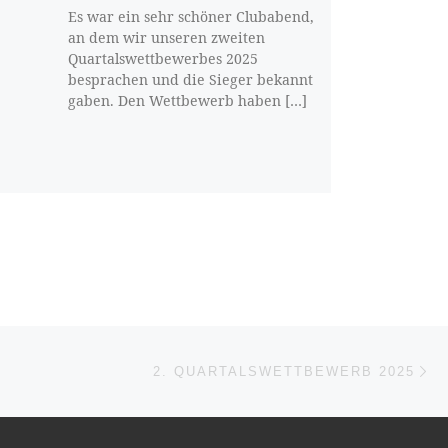
Es war ein sehr schöner Clubabend,
an dem wir unseren zweiten
Quartalswettbewerbes 2025
besprachen und die Sieger bekannt
gaben. Den Wettbewerb haben […]
Nä
ISTE
2. QUARTALSWETTBEWERB 2025