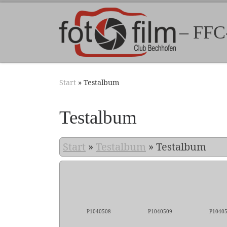
Zum Inhalt springen
– FFC
Start
»
Testalbum
Testalbum
Start
»
Testalbum
»
Testalbum
P1040508
P1040509
P1040