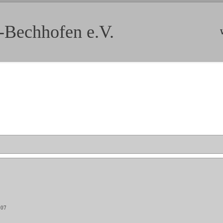
-Bechhofen e.V.
507