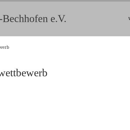
-Bechhofen e.V.
ewerb
wettbewerb