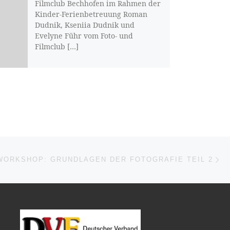
Filmclub Bechhofen im Rahmen der
Kinder-Ferienbetreuung Roman
Dudnik, Kseniia Dudnik und
Evelyne Führ vom Foto- und
Filmclub […]
Nä
ISTE
WORKSHOP: GRUNDLAGEN DER FOTOGRAFIE TEIL 2