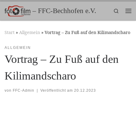
Zum Inhalt springen
– FFC-Bechhofen e.V.
Search
Me
Start
»
Allgemein
»
Vortrag – Zu Fuß auf den Kilimandscharo
ALLGEMEIN
Vortrag – Zu Fuß auf den
Kilimandscharo
von
FFC-Admin
|
Veröffentlicht am
20.12.2023