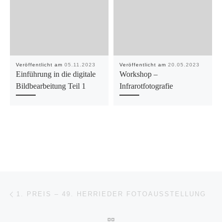
Veröffentlicht am
05.11.2023
Veröffentlicht am
20.05.2023
Einführung in die digitale
Workshop –
Bildbearbeitung Teil 1
Infrarotfotografie
Beitragsnavigation
Vorheriger Beitrag
1. PREIS – 49. HERRIEDER FOTOAUSSTELLUNG
ZURÜCK ZUR BEITRAGSL