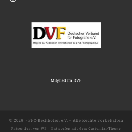
Mitglied im DVF
© 2026
- FFC-Bechhofen e.V.
– Alle Rechte vorbehalten
Präsentiert von
WP
– Entworfen mit dem
Customizr-Theme