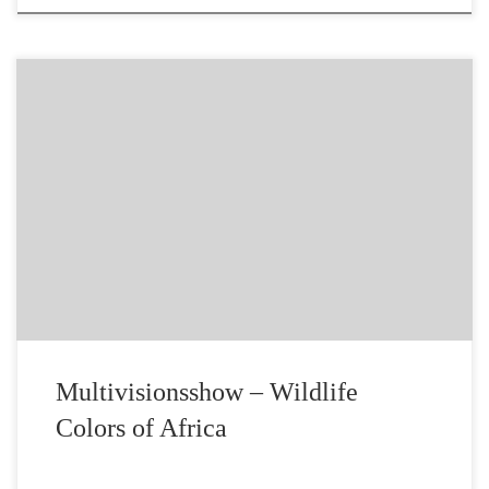
von Südafrika nach Namibia, Botsuana zu den Victoria
Wasserfällen in Sambia 21. April 2023 ab 18:00 Uhr –
Dauer: ca 90 MinutenReferent: Bernhard Weiß, Ort: Ev.
Gemeindehaus in der Münsterstraße 21, 91572
Königshofen
Multivisionsshow – Wildlife
Colors of Africa