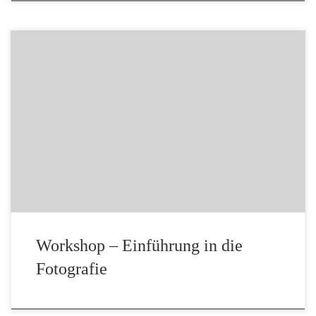
Als eine der ersten offiziellen Veranstaltungen des neu
besetzten Foto- & Filmclub Bechhofen hat unser 1.
Vorstand Oliver von Guerard einen Workshop abgehalten,
in dem es um die Grundlagen der Fotografie geht. Nach
einem kleinen theoretischen Teil, in dem einfachen
Grundlagen erklärt wurden, durften unsere
Kursteilnehmer selbst zur Kamera greifen, […]
Workshop – Einführung in die
Fotografie