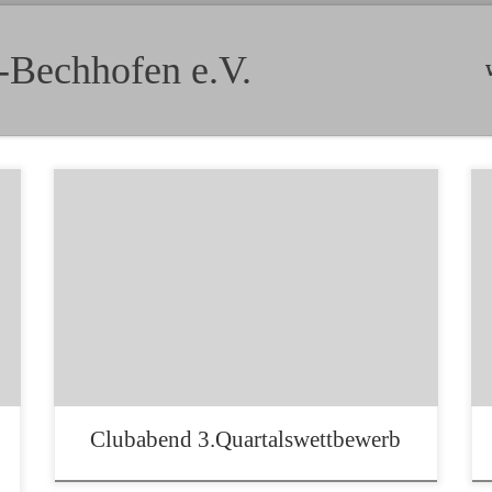
-Bechhofen e.V.
Am 05. September fand in unserem Clubraum
unter der Leitung unseres 3. Vorstandes
Michael Weber der 3. themenfreie
Quartalswettbewerb statt. Die Mitglieder hatten
je 3 Bilder eingereicht. Hier die drei Siegerbilder:
1. Platz: Gerhard Rieß mit dem Bild Gänse im
Flug 2. Platz: Bernhard Weiß mit dem Bild
Freiheit 3. […]
Clubabend 3.Quartalswettbewerb