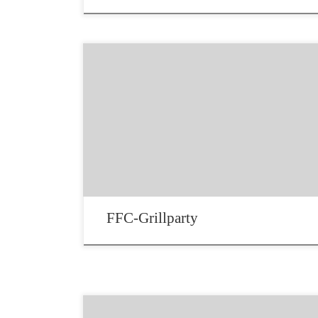
Grillabend für FFC-Mitglieder und ihre
Angehörigen eingeladen hatte der 1. Vorstand
Oliver von Guerard. Es war ein richtig schöner
Abend mit vielen spannenden Gesprächen und
Abkühlung im Pool.
FFC-Grillparty
Quelle: Fränkische Landeszeitung|FREITAG 11.