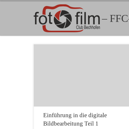
Zum Inhalt springen
– FFC
Bei dem Workshop ging es um die Grundlagen
der digitalen Bildbearbeitung. Themen waren:
Bildformate Auflösung DPI Farbräume EXIF
Vektorgrafik / Pixelgrafik RAW Pixelbearbeitung
Vorstellung von Programmen: Adobe
Lightroom/Photoshop, Chapture One, Affinity
Photo, Dark Table, Gimp, Luminar Neo Es war
ein sehr schöner Abend – ausnahmsweise mal
in meinem Büro, da […]
Einführung in die digitale
Bildbearbeitung Teil 1