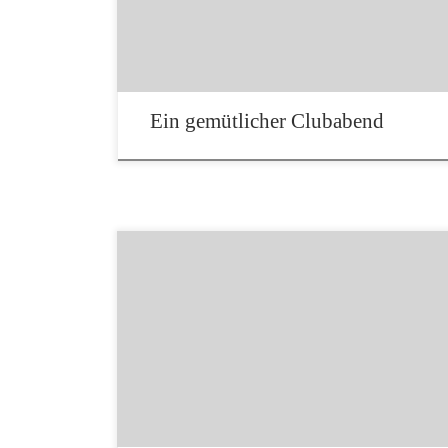
spannenden Gesprächen und tollen neuen
Ideen. Trotz schönem Wetter war er sehr gut
besucht – danke an alle Beteiligten. Euer Oliver
Ein gemütlicher Clubabend
Am 20. Mai bot Michael Weber in unserem
Clubraum einen Workshop mit dem Thema
“Einführung in die digitale Infrarotfotografie”
an. Die Infrarot- oder Falschfarbenfotografie
nutzt Wellenlängen des nicht sichtbaren Lichts,
um fremdartige Bilder zu erschaffen, die einen
besonderen ästhetischen Reiz besitzen. In
diesem Vortrag konnte man die Grundlagen zu
diesem […]