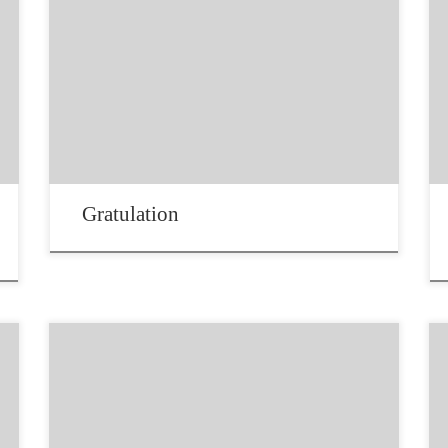
Bayrischen Fotomeisterschaft 2023 Wir
gratulieren Susanne Deinhardt im Namen des
FFC-Bechhofens zum Siegerbild bei der
Bayrischen Fotomeisterschaft 2023 des DVF
Bayern
Gratulation
Ein Abend mit vielen Informationen und viel
Spaß, da wir nach dem ersten Workshop
„Grundlagen der Fotografie„ viele neue
Mitglieder bekommen haben, bot der FFC am
20. Juni auf vielfachen Wunsch den Workshop