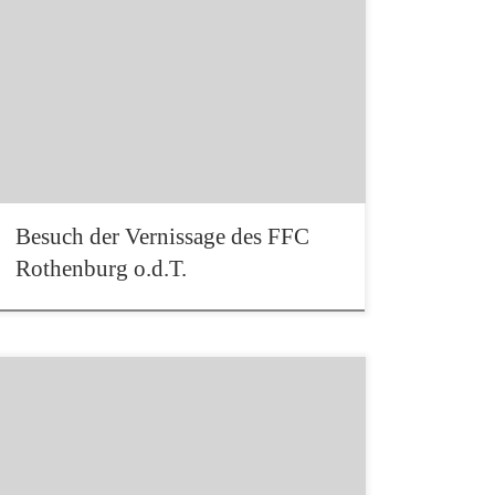
Einladung zur Vernissage, der FFC-Rothenburg
hatte unseren Club am 14. Juli zur Vernissage
seiner Fotoausstellung 2023 eingeladen – es
war ein voller Erfolg. Erst gab es ein leckeres
Essen beim Griechen. Danach gingen wir zur
Vernissage ins Rathaus. Nach einer Ansprache
des 1. FFC-Vorstandes Richard Rummel und des
Bürgermeisters gab […]
Besuch der Vernissage des FFC
Rothenburg o.d.T.
Am 6. Juni fand in unserem Clubraum der 2.
themenfreie Quartalswettbewerb statt. 15
Mitglieder hatten je 4 Bilder eingereicht. Auch
die Teilnehmerzahl war an diesem Abend
rekordverdächtig – ich kann mich nicht