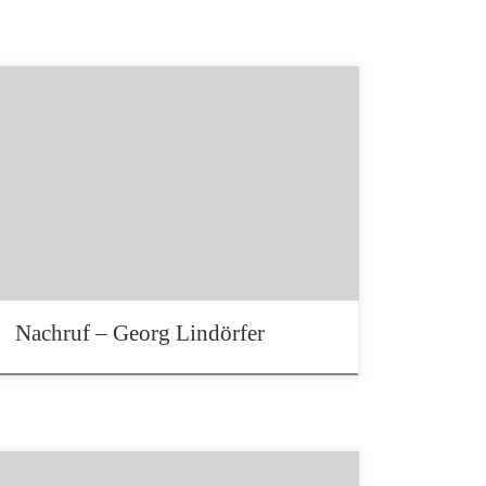
Georg Lindörfer verstarb am 06.08.2023 Das
Bild entstand bei einem Schwarz-Weis Fotokurs
des FFC 1990 in Ansbach
Nachruf – Georg Lindörfer