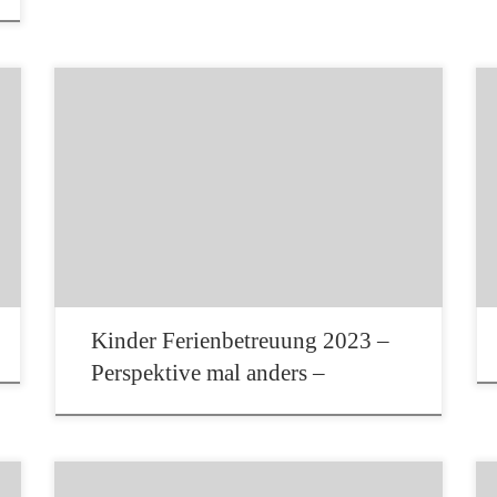
Fotospaß mit dem Foto- und Filmclub
Bechhofen im Rahmen der Kinder-
Ferienbetreuung Roman Dudnik, Kseniia
Dudnik und Evelyne Führ vom Foto- und
Filmclub Bechhofen erstellten im Rahmen der
Kindern Ferienbetreuung am 17. August tolle
perspektivische Spaßfotos mit optischen
Täuschungen. Die Bilder wurden anschließend
per Mail (Wetransfer) an die Teilnehmer
verschickt.
Kinder Ferienbetreuung 2023 –
Perspektive mal anders –