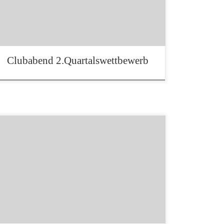
erinnern, bei einem Quartalswettbewerb des
FFC je mehr Besucher gehabt zu haben – ein
großes Danke an die […]
Clubabend 2.Quartalswettbewerb
Nach dem wir viele neue Mitglieder in unseren
Foto- und Filmclub aufgenommen haben stand
der Clubabend am 2. Mai im Zeichen des
gegenseitigen Kennenlernens. Es war ein
wirklich gelungener Abend. Wir sind
inzwischen eine richtig tolle Gruppe, die sich
perfekt ergänzt und super harmonisch
zusammen passt. Sehr interessant ist auch, […]