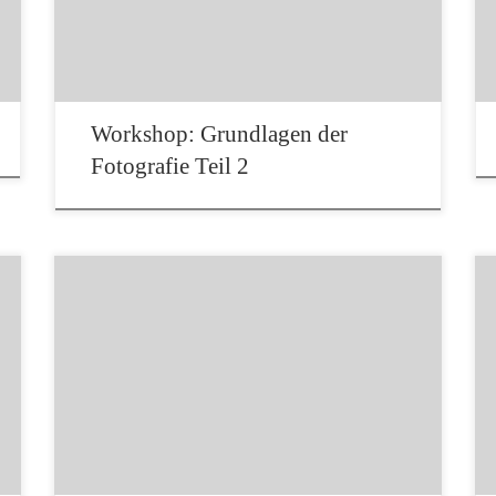
erneut an. Nach einem kleinen theoretischen
Teil, in dem ich die Entstehung und Geschichte
der Fotografie vorstellte, […]
Workshop: Grundlagen der
Fotografie Teil 2
Unsere Mitglieder Susanne, Antje und Michael
haben am letzten Mittwoch den
Quartalswettbewerb des Ansbacher Fotoclubs
Juriert und damit den Kontakt zu den
umliegenden Fotoclubs gepflegt.Ich möchte
mich hierfür bei ihnen herzlich bedanken.Euer
Oliver