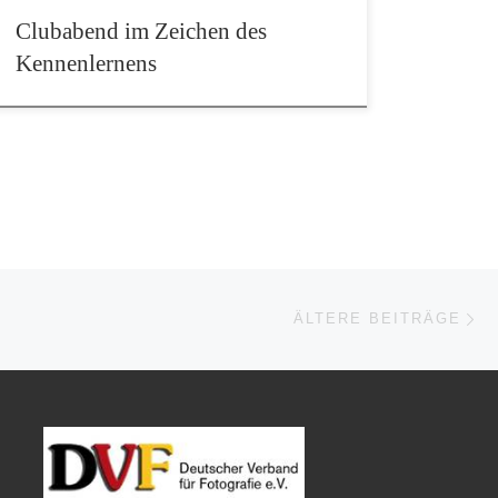
Clubabend im Zeichen des
Kennenlernens
Äl
ÄLTERE BEITRÄGE