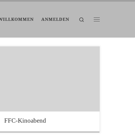
Search
WILLKOMMEN
ANMELDEN
Menü
Ein Kinoabend zur Einweihung der neuen
Leinwand Der Foto- und Filmclub Bechhofen
hat sich nach der Raumverdunkelung eine
neue Leinwand angeschafft und hat sie am 26.
August mit einem gemütlichen Kinoabend
eingeweiht. Da wir nicht nur ein Foto- sondern
auch ein Filmclub sind, wurden an dem Abend
von den Mitgliedern […]
FFC-Kinoabend