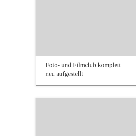
AUGUST 2023| Spannendes und vielseitiges
Programm in Bechhofen – In kürzester Zeit hat
der Verein wieder die Mitgliederzahl wie vor der
Pandemie erreicht Auch beim Ferienprogramm
der Marktgemeinde Bechhofen bringt sich der
neu aufgestellte Film- und Fotoclub ein: Dieses
Bild ist unlängst bei einem Unterwasser-
Fotoshooting mit […]
Foto- und Filmclub komplett
neu aufgestellt
Liebe Clubmitglieder, wie jeden ersten Dienstag
im Monat fand auch gestern der Clubabend des
Foto- & Filmclub Bechhofen statt. Es war ein
richtig gemütlicher Abend mit vielen