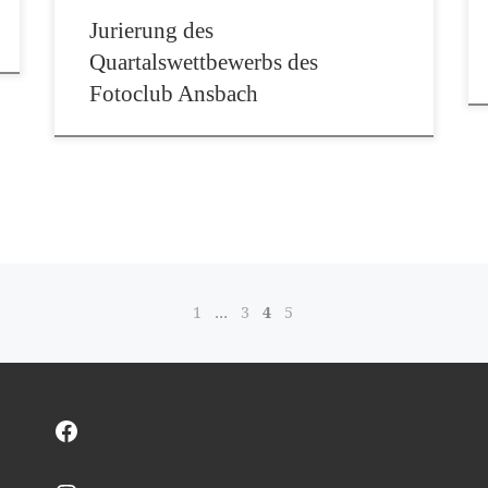
Jurierung des
Quartalswettbewerbs des
Fotoclub Ansbach
1
…
3
4
5
Facebook