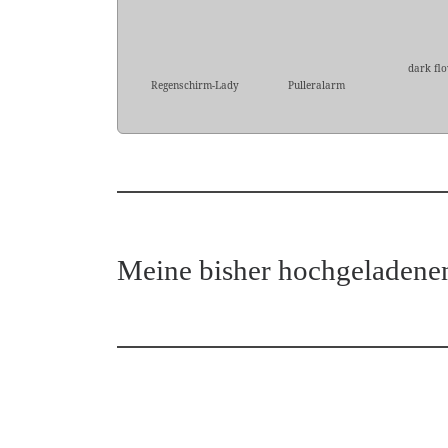
dark fl
Regenschirm-Lady
Pulleralarm
Meine bisher hochgeladene