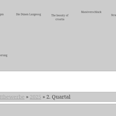
Manöverschluck
gen
Die Dünen Langeoog
Str
The beauty of
croatia
erung
5
ttbewerbe
»
2025
»
2. Quartal