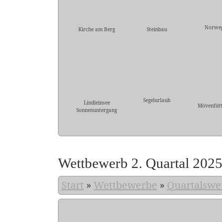
Norwe
Kirche am Berg
Steinbau
Segelurlaub
Lindleinsee
Mövenfütt
Sonnenuntergang
Wettbewerb 2. Quartal 202
Start
»
Wettbewerbe
»
Quartalswe