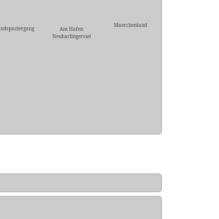
Maerchenland
andspaziergang
Am Hafen
Neuharlingersiel