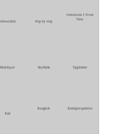
Centurione 1 Front
View
Schwarzbär
Step by step
Multilayer
SkyWalk
Tippfehler
Bangkok
Kabelperspektive
Kuh