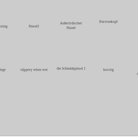
Bürstenkopf
Außerirdischer
oting
Pinsel3
Planet
die Schminkpinsel 1
lege
slippery when wet
borstig