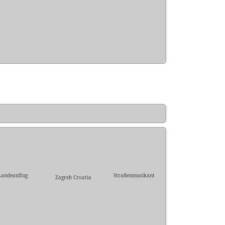
Landeanflug
Straßenmusikant
Zagreb Croatia