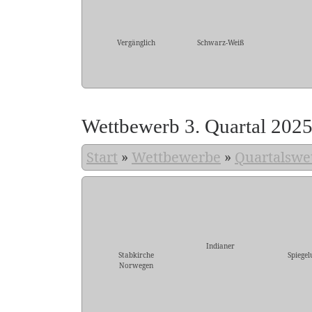
Vergänglich
Schwarz-Weiß
Wettbewerb 3. Quartal 202
Start
»
Wettbewerbe
»
Quartalswe
Indianer
Stabkirche
Spiegel
Norwegen