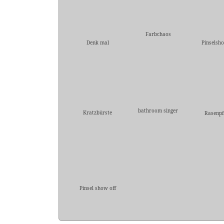
Farbchaos
Denk mal
Pinselsho
bathroom singer
Kratzbürste
Rasenpf
Pinsel show off