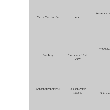
Ausruhen mu
Mystic Taschenuhr
ups!
Wolkend
Bamberg
Centurione 1 Side
View
Sonnendurchbrüche
Das schwarze
Schloss
Spinnen