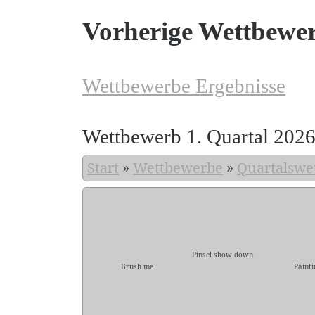
Vorherige Wettbewe
Wettbewerbe Ergebnisse
Wettbewerb 1. Quartal 202
Start
»
Wettbewerbe
»
Quartalswe
Pinsel show down
Brush me
Painti