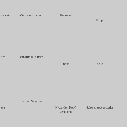
ss sein
Mich sieht keiner
Bequem
Kappl
rama
Künstliche Blüten
Pietät
hello
Skyline_Negative
netz
Nicht den Kopf
Schwarze Apotheke
verlieren