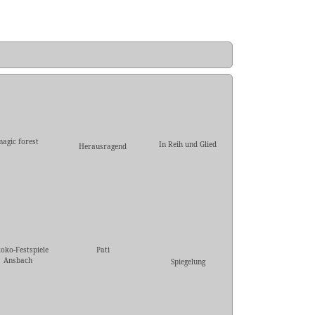
agic forest
In Reih und Glied
Herausragend
oko-Festspiele
Pati
Ansbach
Spiegelung