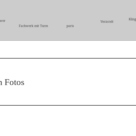
Klin
ower
Verästelt
Fachwerk mit Turm
paris
n Fotos