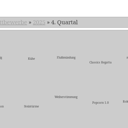
ttbewerbe
»
2025
»
4. Quartal
ig
Flußmündung
m
Kühe
Classics Regatta
Weiherstimmung
Rok
Popcorn 1.0
ion
Steintürme