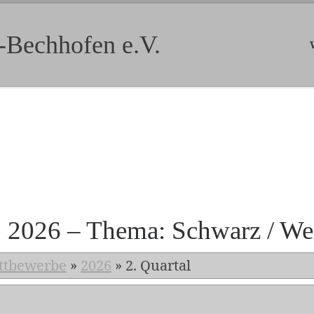
-Bechhofen e.V.
b 2026 – Thema: Schwarz / We
ttbewerbe
»
2026
»
2. Quartal