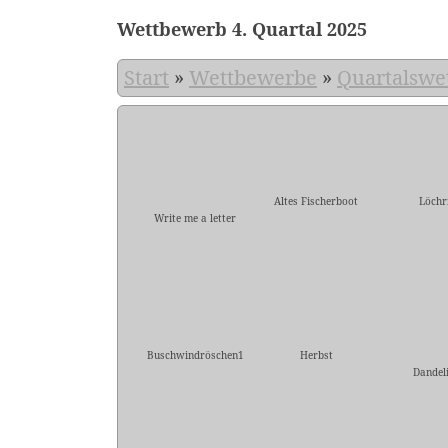
Wettbewerb 4. Quartal 2025
Start
»
Wettbewerbe
»
Quartalswe
Altes Fischerboot
Löchr
Write me a letter
Buschwindröschen1
Herbst
Dandel