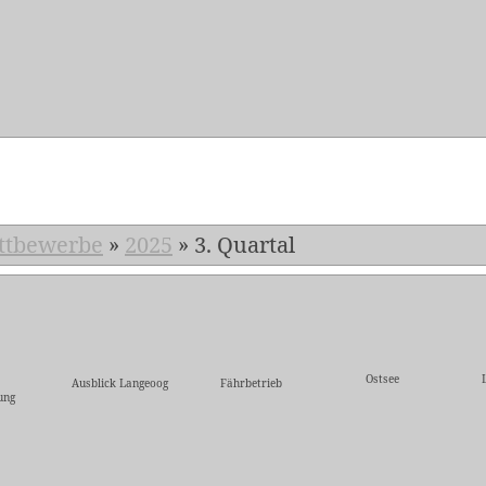
5
ttbewerbe
»
2025
»
3. Quartal
Ostsee
Ausblick Langeoog
Fährbetrieb
ung