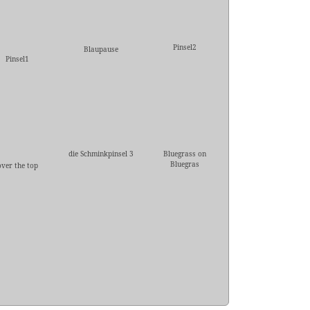
Pinsel2
Blaupause
Pinsel1
die Schminkpinsel 3
Bluegrass on
Bluegras
over the top