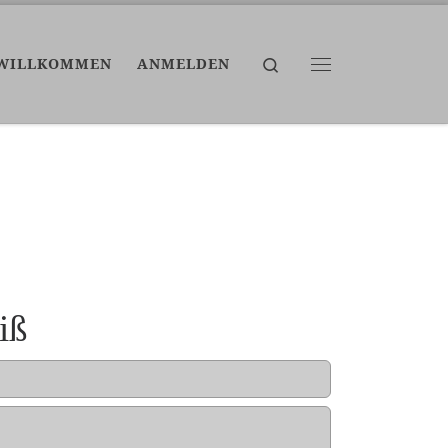
Search
WILLKOMMEN
ANMELDEN
Menü
iß