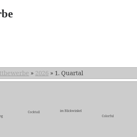
rbe
6
ttbewerbe
»
2026
»
1. Quartal
im Blickwinkel
Cocktail
ng
Colorful