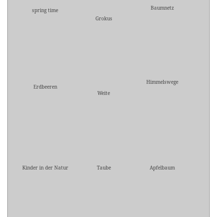
Baumnetz
spring time
Grokus
Himmelswege
Erdbeeren
Weite
Kinder in der Natur
Taube
Apfelbaum