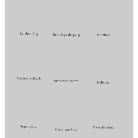
Landeanflug
Strandspaziergang
Steinbau
Manöverschluck
Straßenmusikant
Indianer
Segelurlaub
Maerchenland
Kirche am Berg