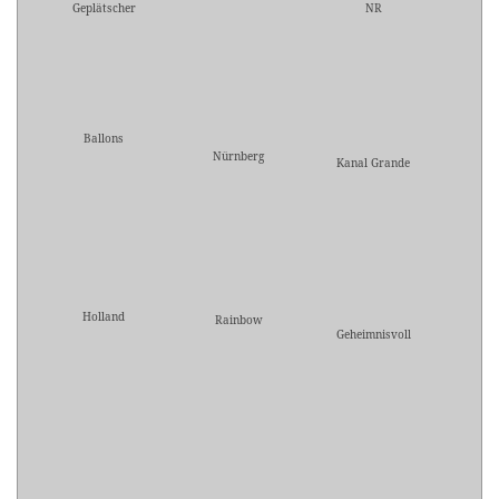
Geplätscher
NR
Ballons
Nürnberg
Kanal Grande
Holland
Rainbow
Geheimnisvoll