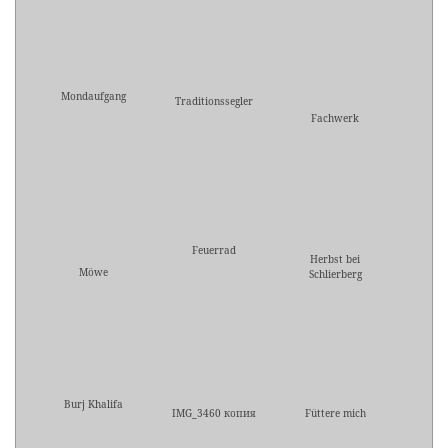
Mondaufgang
Traditionssegler
Fachwerk
Feuerrad
Herbst bei
Möwe
Schlierberg
Burj Khalifa
IMG_3460 копия
Füttere mich