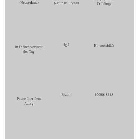
(Neuseeland)
Natur ist überall
Frühlings
Igel
Himmelsblick
In Farben verweht
der Tag
Enzian
1000018618
Pause über dem
Alltag