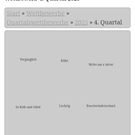
Start
»
Wettbewerbe
»
Quartalswettbewerbe
»
2025
»
4. Quartal
Vergänglich
Kühe
Write me a letter
Löchrig
Buschwindröschen1
In Reih und Glied