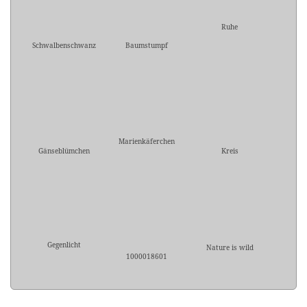
Ruhe
Schwalbenschwanz
Baumstumpf
Marienkäferchen
Gänseblümchen
Kreis
Gegenlicht
Nature is wild
1000018601