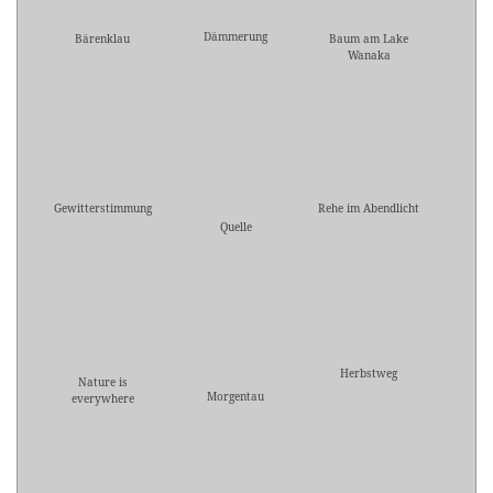
Dämmerung
Bärenklau
Baum am Lake
Wanaka
Gewitterstimmung
Rehe im Abendlicht
Quelle
Herbstweg
Nature is
Morgentau
everywhere