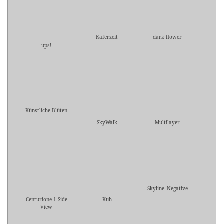
Käferzeit
dark flower
ups!
Künstliche Blüten
SkyWalk
Multilayer
Skyline_Negative
Centurione 1 Side
Kuh
View