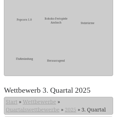
Rokoko-Festspiele
Popcorn 1.0
Ansbach
Steintürme
Flußmündung
Herausragend
Wettbewerb 3. Quartal 2025
Start
»
Wettbewerbe
»
Quartalswettbewerbe
»
2025
»
3. Quartal