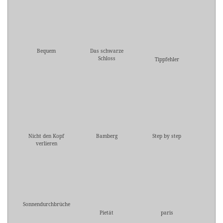
Bequem
Das schwarze
Schloss
Tippfehler
Nicht den Kopf
Bamberg
Step by step
verlieren
Sonnendurchbrüche
Pietät
paris