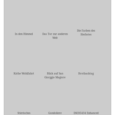
Die Farben des
In den Himmel
Das Tor zur anderen
Herbstes
Welt
Käthe Wohlfahrt
Blick auf San
Brotbacktag
Giorggio Magiore
Stierisches
Gondoliere
DSC05434 Enhanced