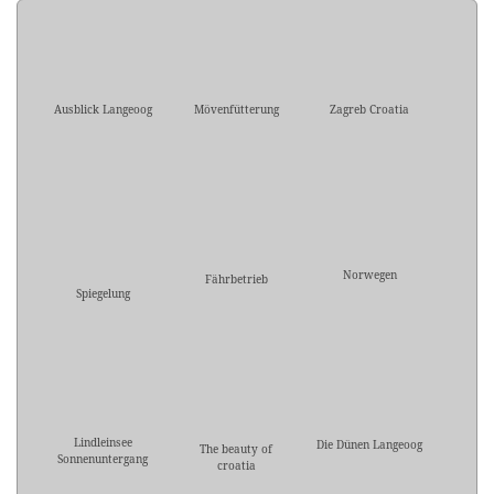
Ausblick Langeoog
Mövenfütterung
Zagreb Croatia
Norwegen
Fährbetrieb
Spiegelung
Lindleinsee
Die Dünen Langeoog
The beauty of
Sonnenuntergang
croatia