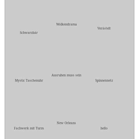
Wolkendrama
Verästelt
Schwarzbär
Ausruhen muss sein
Mystic Taschenuhr
Spinnennetz
New Orleans
Fachwerk mit Turm
hello