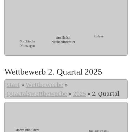
Ostsee
Am Hafen
Stabkirche
Neuharlingersiel
Norwegen
Wettbewerb 2. Quartal 2025
Start
»
Wettbewerbe
»
Quartalswettbewerbe
»
2025
»
2. Quartal
Moerakiboulders
Im Spiegel des