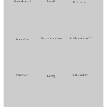
Pinsel show off
Pinsel2
Kratzbürste
Pinsel show down
die Schminkpinsel 3
Rasenpflege
Farbchaos
im Blickwinkel
borstig