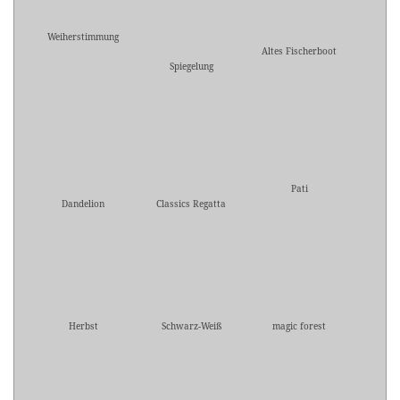
Weiherstimmung
Altes Fischerboot
Spiegelung
Pati
Dandelion
Classics Regatta
Herbst
Schwarz-Weiß
magic forest