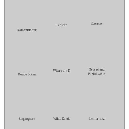
Seerose
Fenster
Romantik pur
Neuseeland
Where am I?
Pazifikwelle
Runde Ecken
Eingangstor
Wilde Karde
Lichtertanz