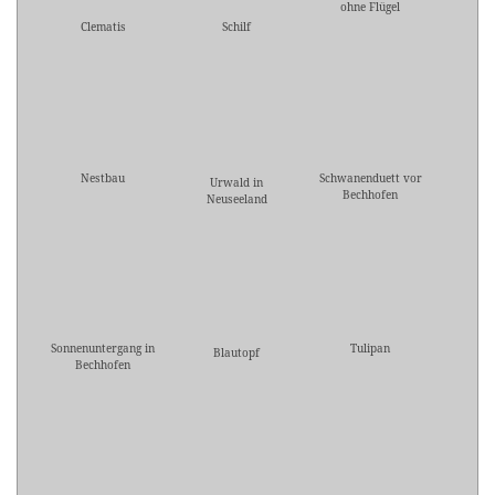
ohne Flügel
Clematis
Schilf
Nestbau
Schwanenduett vor
Urwald in
Bechhofen
Neuseeland
Sonnenuntergang in
Tulipan
Blautopf
Bechhofen