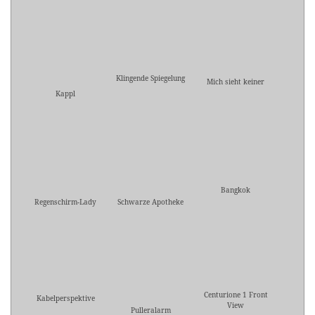
Klingende Spiegelung
Mich sieht keiner
Kappl
Bangkok
Regenschirm-Lady
Schwarze Apotheke
Centurione 1 Front
Kabelperspektive
View
Pulleralarm