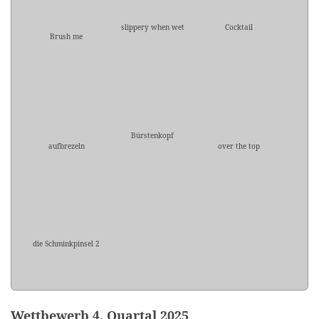
slippery when wet
Cocktail
Brush me
Bürstenkopf
aufbrezeln
over the top
die Schminkpinsel 2
Wettbewerb 4. Quartal 2025