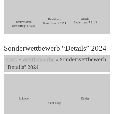
Angeln
Heidelberg
Baumstamm
Bewertung: 7.2143
Bewertung: 7.5714
Bewertung: 5.4286
Sonderwettbewerb “Details” 2024
Start
»
Wettbewerbe
»
Sonderwettbewerb
"Details" 2024
In Liebe
Kinder
Klopf klopf