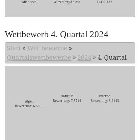
Ausblicke
Würzburg Schloss
DSC05437
Wettbewerb 4. Quartal 2024
Start
»
Wettbewerbe
»
Quartalswettbewerbe
»
2024
»
4. Quartal
Hang On
Inferno
Bewertung: 7.5714
Bewertung: 8.2143
Alpen
Bewertung: 6.5000