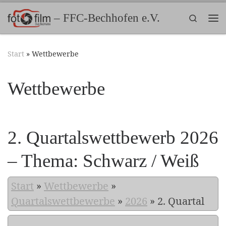
Zum Inhalt springen
– FFC-Bechhofen e.V.
Search
Me
Start
»
Wettbewerbe
Wettbewerbe
2. Quartalswettbewerb 2026
– Thema: Schwarz / Weiß
Start
»
Wettbewerbe
»
Quartalswettbewerbe
»
2026
»
2. Quartal