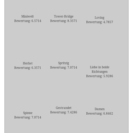
Miniwelt
Tower-Bridge
Loving
Bewertung: 6.5714
Bewertung: 8.3571
Bewertung: 4.7857
Spritzig
Herbst
Liebe in beide
Bewertung: 7.0714
Bewertung: 6.3571
Richtungen
Bewertung: 5.9286
Gestrandet
Damen
Bewertung: 7.4286
Spinne
Bewertung: 6.8462
Bewertung: 7.0714