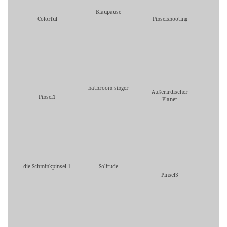
Blaupause
Colorful
Pinselshooting
bathroom singer
Außerirdischer
Pinsel1
Planet
die Schminkpinsel 1
Solitude
Pinsel3