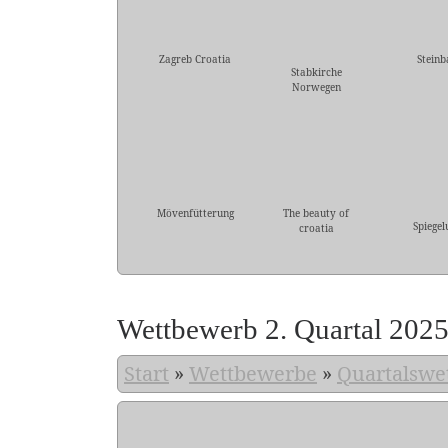
Zagreb Croatia
Steinb
Stabkirche
Norwegen
Mövenfütterung
The beauty of
Spiegel
croatia
Wettbewerb 2. Quartal 202
Start
»
Wettbewerbe
»
Quartalswe