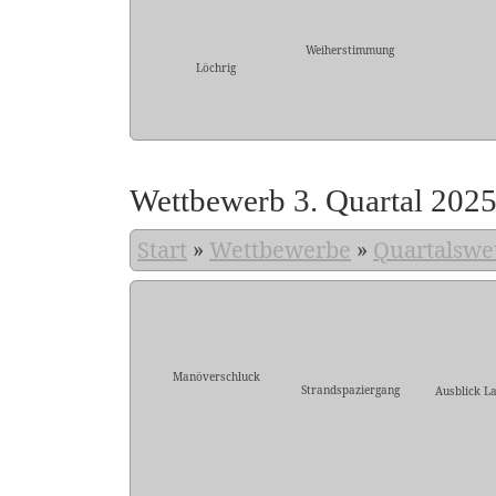
Weiherstimmung
Löchrig
Wettbewerb 3. Quartal 202
Start
»
Wettbewerbe
»
Quartalswe
Manöverschluck
Strandspaziergang
Ausblick L