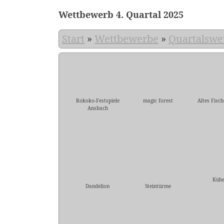
Wettbewerb 4. Quartal 2025
Start
»
Wettbewerbe
»
Quartalswe
Rokoko-Festspiele
magic forest
Altes Fisc
Ansbach
Küh
Dandelion
Steintürme