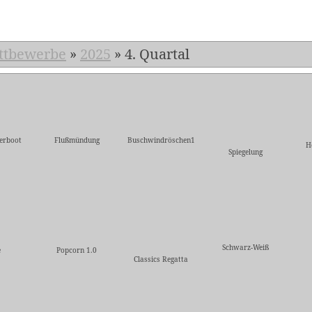
ttbewerbe
»
2025
»
4. Quartal
herboot
Flußmündung
Buschwindröschen1
H
Spiegelung
Schwarz-Weiß
e
Popcorn 1.0
Classics Regatta