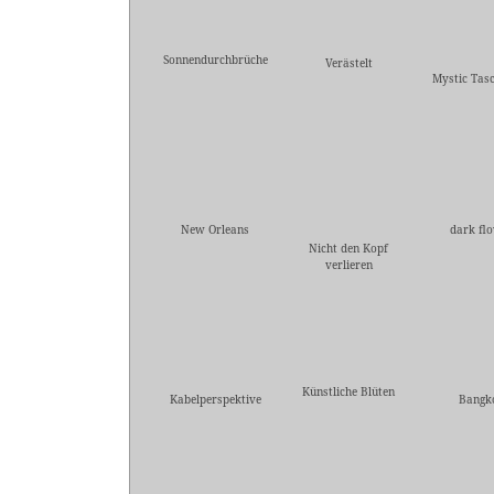
Sonnendurchbrüche
Verästelt
Mystic Tas
New Orleans
dark fl
Nicht den Kopf
verlieren
Künstliche Blüten
Kabelperspektive
Bangk