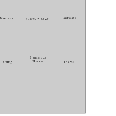
Farbchaos
Blaupause
slippery when wet
Bluegrass on
Bluegras
Painting
Colorful