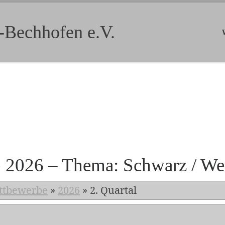
-Bechhofen e.V.
b 2026 – Thema: Schwarz / We
ttbewerbe
»
2026
»
2. Quartal