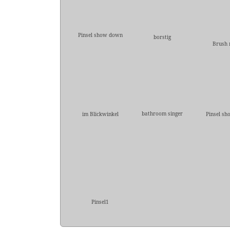
Pinsel show down
borstig
Brush
bathroom singer
im Blickwinkel
Pinsel sh
Pinsel1