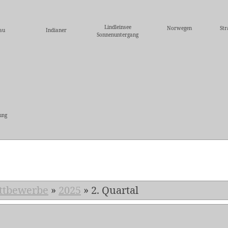
Lindleinsee
Norwegen
St
au
Indianer
Sonnenuntergang
ung
5
ttbewerbe
»
2025
»
2. Quartal