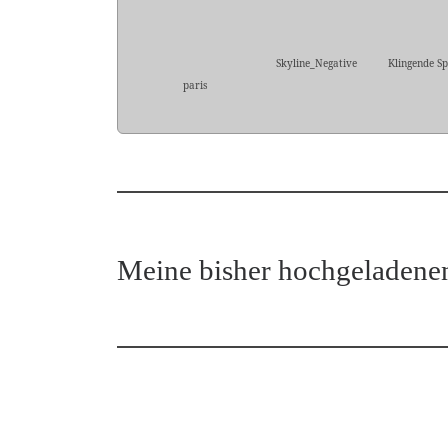
Skyline_Negative
Klingende Sp
paris
Meine bisher hochgeladene