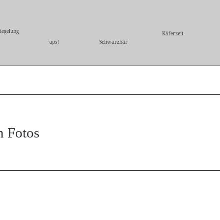
iegelung
Käferzeit
ups!
Schwarzbär
n Fotos