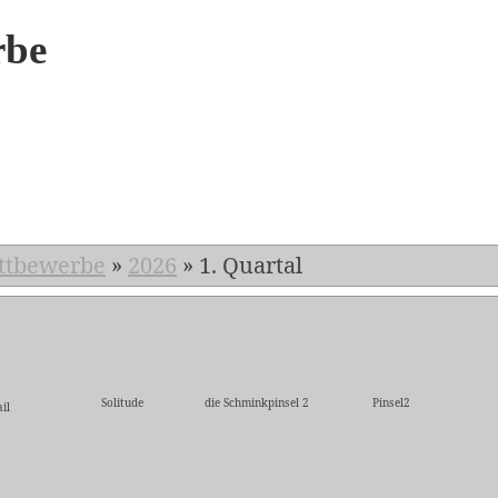
rbe
6
ttbewerbe
»
2026
»
1. Quartal
Solitude
die Schminkpinsel 2
Pinsel2
il