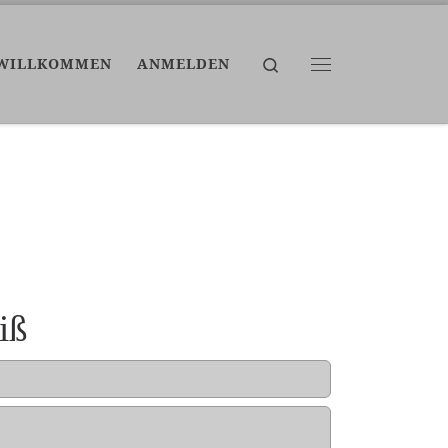
Search
WILLKOMMEN
ANMELDEN
Menü
iß