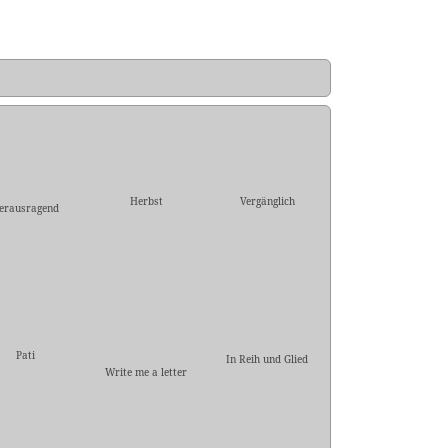
Herbst
Vergänglich
erausragend
Pati
In Reih und Glied
Write me a letter