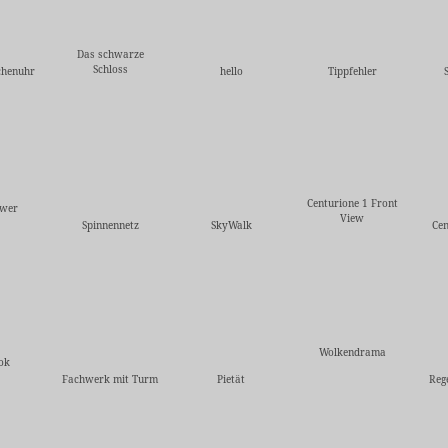
Das schwarze
Schloss
chenuhr
hello
Tippfehler
Centurione 1 Front
ower
View
Spinnennetz
SkyWalk
Cen
Wolkendrama
ok
Fachwerk mit Turm
Pietät
Reg