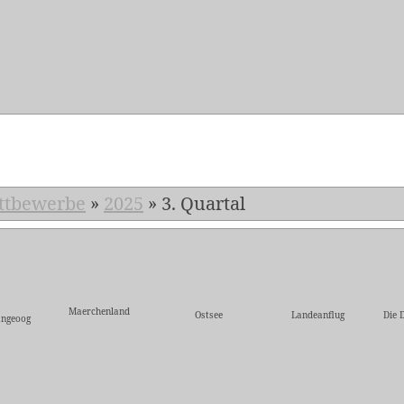
5
ttbewerbe
»
2025
»
3. Quartal
Maerchenland
Ostsee
Landeanflug
Die 
angeoog