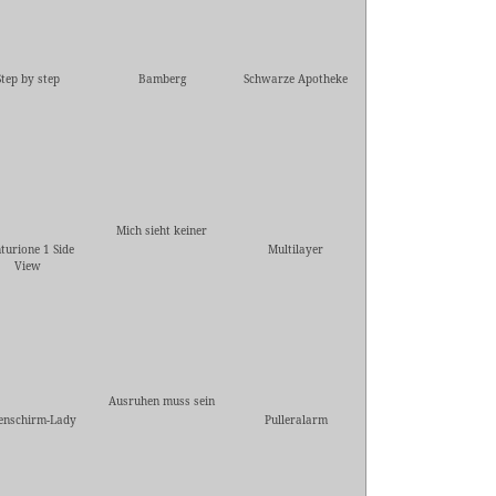
Step by step
Bamberg
Schwarze Apotheke
Mich sieht keiner
turione 1 Side
Multilayer
View
Ausruhen muss sein
enschirm-Lady
Pulleralarm