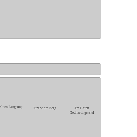
Dünen Langeoog
Kirche am Berg
Am Hafen
Neuharlingersiel