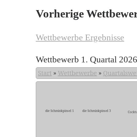
Vorherige Wettbewe
Wettbewerbe Ergebnisse
Wettbewerb 1. Quartal 202
Start
»
Wettbewerbe
»
Quartalswe
die Schminkpinsel 1
die Schminkpinsel 3
Cockta