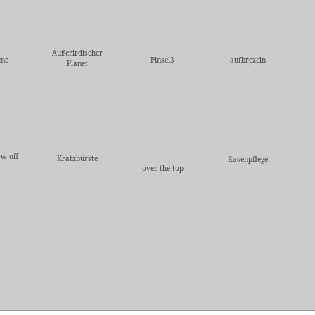
Außerirdischer
 me
Pinsel3
aufbrezeln
Planet
ow off
Kratzbürste
Rasenpflege
over the top